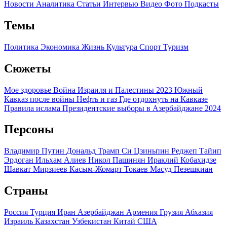
Новости
Аналитика
Статьи
Интервью
Видео
Фото
Подкасты
Темы
Политика
Экономика
Жизнь
Культура
Спорт
Туризм
Сюжеты
Мое здоровье
Война Израиля и Палестины 2023
Южный
Кавказ после войны
Нефть и газ
Где отдохнуть на Кавказе
Правила ислама
Президентские выборы в Азербайджане 2024
Персоны
Владимир Путин
Дональд Трамп
Си Цзиньпин
Реджеп Тайип
Эрдоган
Ильхам Алиев
Никол Пашинян
Ираклий Кобахидзе
Шавкат Мирзиеев
Касым-Жомарт Токаев
Масуд Пезешкиан
Страны
Россия
Турция
Иран
Азербайджан
Армения
Грузия
Абхазия
Израиль
Казахстан
Узбекистан
Китай
США