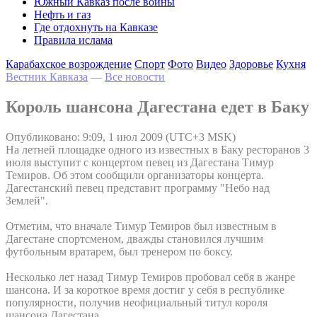
Южный Кавказ после войны
Нефть и газ
Где отдохнуть на Кавказе
Правила ислама
Карабахское возрождение
Спорт
Фото
Видео
Здоровье
Кухня
Вестник Кавказа
—
Все новости
Король шансона Дагестана едет в Баку
Опубликовано: 9:09, 1 июл 2009 (UTC+3 MSK)
На летней площадке одного из известных в Баку ресторанов 3
июля выступит с концертом певец из Дагестана Тимур
Темиров. Об этом сообщили организаторы концерта.
Дагестанский певец представит программу "Небо над
Землей".
Отметим, что вначале Тимур Темиров был известным в
Дагестане спортсменом, дважды становился лучшим
футбольным вратарем, был тренером по боксу.
Несколько лет назад Тимур Темиров пробовал себя в жанре
шансона. И за короткое время достиг у себя в республике
популярности, получив неофициальный титул короля
шансона Дагестана.