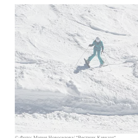
© Фото: Мария Новоселова/ “Вестник Кавказа“