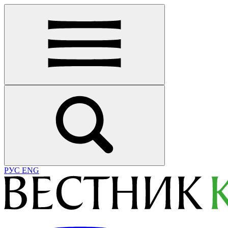
РУС
ENG