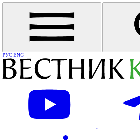
РУС
ENG