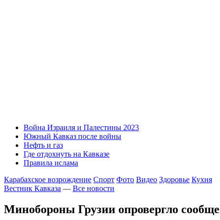
Война Израиля и Палестины 2023
Южный Кавказ после войны
Нефть и газ
Где отдохнуть на Кавказе
Правила ислама
Карабахское возрождение
Спорт
Фото
Видео
Здоровье
Кухня
Вестник Кавказа
—
Все новости
Минобороны Грузии опровергло сообщен