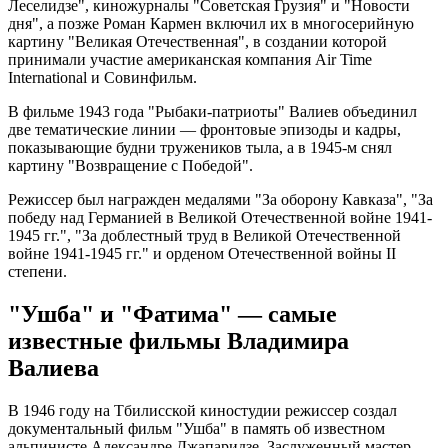
Леселидзе", киножурналы "Советская Грузия" и "Новости
дня", а позже Роман Кармен включил их в многосерийную
картину "Великая Отечественная", в создании которой
принимали участие американская компания Air Time
International и Совинфильм.
В фильме 1943 года "Рыбаки-патриоты" Валиев объединил
две тематические линии — фронтовые эпизоды и кадры,
показывающие будни тружеников тыла, а в 1945-м снял
картину "Возвращение с Победой".
Режиссер был награжден медалями "За оборону Кавказа", "За
победу над Германией в Великой Отечественной войне 1941-
1945 гг.", "За доблестный труд в Великой Отечественной
войне 1941-1945 гг." и орденом Отечественной войны II
степени.
"Ушба" и "Фатима" — самые
известные фильмы Владимира
Валиева
В 1946 году на Тбилисской киностудии режиссер создал
документальный фильм "Ушба" в память об известном
альпинисте Александре Джапаридзе. Заслуженный мастер