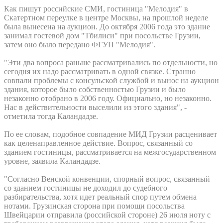
Как пишут российские СМИ, гостиница "Мелодия" в
Скатертном переулке в центре Москвы, на прошлой неделе
была вынесена на аукцион. До октября 2006 года это здание
занимал гостевой дом "Тбилиси" при посольстве Грузии,
затем оно было передано ФГУП "Мелодия".
"Эти два вопроса раньше рассматривались по отдельности, но
сегодня их надо рассматривать в одной связке. Странно
совпали проблемы с консульской службой и вынос на аукцион
здания, которое было собственностью Грузии и было
незаконно отобрано в 2006 году. Официально, но незаконно.
Нас в действительности выселили из этого здания", -
отметила тогда Каландадзе.
По ее словам, подобное совпадение МИД Грузии расценивает
как целенаправленное действие. Вопрос, связанный со
зданием гостиницы, рассматривается на межгосударственном
уровне, заявила Каландадзе.
"Согласно Венской конвенции, спорный вопрос, связанный
со зданием гостиницы не доходил до судебного
разбирательства, хотя идет реальный спор путем обмена
нотами. Грузинская сторона при помощи посольства
Швейцарии отправила (российской стороне) 26 июля ноту с