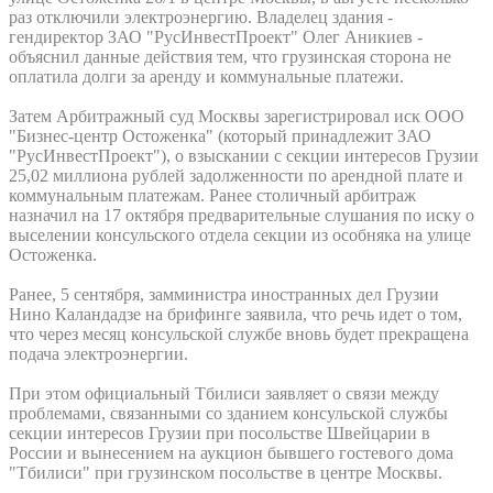
раз отключили электроэнергию. Владелец здания -
гендиректор ЗАО "РусИнвестПроект" Олег Аникиев -
объяснил данные действия тем, что грузинская сторона не
оплатила долги за аренду и коммунальные платежи.
Затем Арбитражный суд Москвы зарегистрировал иск ООО
"Бизнес-центр Остоженка" (который принадлежит ЗАО
"РусИнвестПроект"), о взыскании с секции интересов Грузии
25,02 миллиона рублей задолженности по арендной плате и
коммунальным платежам. Ранее столичный арбитраж
назначил на 17 октября предварительные слушания по иску о
выселении консульского отдела секции из особняка на улице
Остоженка.
Ранее, 5 сентября, замминистра иностранных дел Грузии
Нино Каландадзе на брифинге заявила, что речь идет о том,
что через месяц консульской службе вновь будет прекращена
подача электроэнергии.
При этом официальный Тбилиси заявляет о связи между
проблемами, связанными со зданием консульской службы
секции интересов Грузии при посольстве Швейцарии в
России и вынесением на аукцион бывшего гостевого дома
"Тбилиси" при грузинском посольстве в центре Москвы.