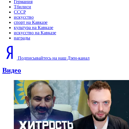
Германия
Тбилиси
СССР
искусство
спорт на Кавказе
культура на Кавказе
искусство на Кавказе
награды
Подписывайтесь на наш Дзен-канал
Видео