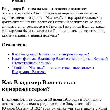
Кавказа“
Владимира Валиева называют основоположником
осетинского кино. Он — создатель первого осетинского
художественного фильма "Фатима", автор хроникальных и
документальных кинолент об Осетии и ее жителях. Много
фильмов снял режиссер и о Грузии. Где учился Валиев, какая
его картина была показана на Венецианском кинофестивале,
какие награды и звания получил?
Оглавление
Как Владимир Валиев стал кинорежиссером?
Какие фильмы Владимир Валиев снял во время Великой
Отечественной войны?
"Ушба" и "Фатима" — самые известные фильмы
Владимира Валиева
Как Владимир Валиев стал
кинорежиссером?
Владимир Валиев родился 18 июня 1910 года в Тбилиси, с
детства часто бывал в родовом селе в Знаурском районе
Южной Осетии. В 1927 году он начал учиться в школе-студии