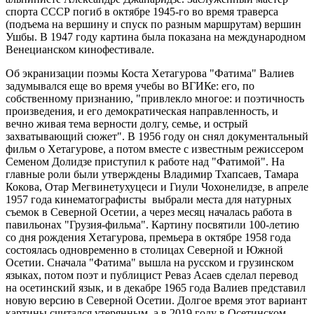
спорта СССР погиб в октябре 1945-го во время траверса
(подъема на вершину и спуск по разным маршрутам) вершин
Ушбы. В 1947 году картина была показана на международном
Венецианском кинофестивале.
Об экранизации поэмы Коста Хетагурова "Фатима" Валиев
задумывался еще во время учебы во ВГИКе: его, по
собственному признанию, "привлекло многое: и поэтичность
произведения, и его демократическая направленность, и
вечно живая тема верности долгу, семье, и острый
захватывающий сюжет". В 1956 году он снял документальный
фильм о Хетагурове, а потом вместе с известным режиссером
Семеном Долидзе приступил к работе над "Фатимой". На
главные роли были утверждены Владимир Тхапсаев, Тамара
Кокова, Отар Мегвинетухуцеси и Гиули Чохонелидзе, в апреле
1957 года кинематографисты выбрали места для натурных
съемок в Северной Осетии, а через месяц началась работа в
павильонах "Грузия-фильма". Картину посвятили 100-летию
со дня рождения Хетагурова, премьера в октябре 1958 года
состоялась одновременно в столицах Северной и Южной
Осетии. Сначала "Фатима" вышла на русском и грузинском
языках, потом поэт и публицист Реваз Асаев сделал перевод
на осетинский язык, и в декабре 1965 года Валиев представил
новую версию в Северной Осетии. Долгое время этот вариант
картины считался утерянным, а в 2019 году в Осетинском