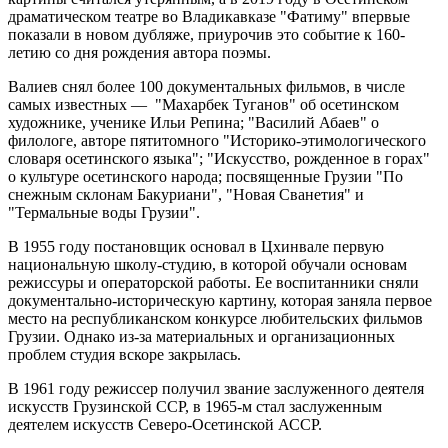
драматическом театре во Владикавказе "Фатиму" впервые
показали в новом дубляже, приурочив это событие к 160-
летию со дня рождения автора поэмы.
Валиев снял более 100 документальных фильмов, в числе
самых известных — "Махарбек Туганов" об осетинском
художнике, ученике Ильи Репина; "Василий Абаев" о
филологе, авторе пятитомного "Историко-этимологического
словаря осетинского языка"; "Искусство, рожденное в горах"
о культуре осетинского народа; посвященные Грузии "По
снежным склонам Бакуриани", "Новая Сванетия" и
"Термальные воды Грузии".
В 1955 году постановщик основал в Цхинвале первую
национальную школу-студию, в которой обучали основам
режиссуры и операторской работы. Ее воспитанники сняли
документально-историческую картину, которая заняла первое
место на республиканском конкурсе любительских фильмов
Грузии. Однако из-за материальных и организационных
проблем студия вскоре закрылась.
В 1961 году режиссер получил звание заслуженного деятеля
искусств Грузинской ССР, в 1965-м стал заслуженным
деятелем искусств Северо-Осетинской АССР.