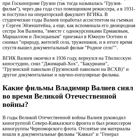
при Госкинпроме Грузии (так тогда называлась "Грузия-
фильм"), через два года стал помощником режиссера, а в 1931-
м поступил на операторский факультет ВГИКа. В
студенческие годы Валиев поработал ассистентом на съемках
у Сергея Эйзенштейна, а еще, как вспоминала его двоюродная
сестра Зоя Валиева, "вместе с однокурсниками Ермаковым,
Маршаллом и Лисицыным" приезжал в Южную Осетию и
снимал "природу, жителей села, тружеников, и в итоге время
спустя вышел документальный фильм "Родное село"".
ВГИК Валиев окончил в 1936 году, вернулся на Тбилисскую
киностудию, снял "Джимарай-Хох", "Бакуриани",
"Грузинский павильон (Грузинский павильон на ВСХВ)" и
другие документальные и научно-популярные фильмы.
Какие фильмы Владимир Валиев снял
во время Великой Отечественной
войны?
В годы Великой Отечественной войны Валиев руководил
киногруппой Северо-Кавказского фронта и был режиссером
киногруппы Черноморского флота. Отснятые им материалы
вошли в документальные фильмы "Кавказ" и "Генерал