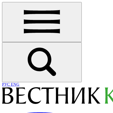
РУС
ENG