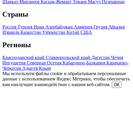
Шавкат Мирзиеев
Касым-Жомарт Токаев
Масуд Пезешкиан
Страны
Россия
Турция
Иран
Азербайджан
Армения
Грузия
Абхазия
Израиль
Казахстан
Узбекистан
Китай
США
Регионы
Краснодарский край
Ставропольский край
Дагестан
Чечня
Ингушетия
Северная Осетия
Кабардино-Балкария
Карачаево-
Черкесия
Адыгея
Крым
Мы используем файлы cookie и обрабатываем персональные
данные с использованием Яндекс Метрики, чтобы обеспечить
вам наилучшее взаимодействие с нашим веб-сайтом.
ОК