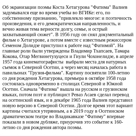
Об экранизации поэмы Коста Хетагурова "Фатима" Валиев
задумывался еще во время учебы во ВГИКе: его, по
собственному признанию, "привлекло многое: и поэтичность
произведения, и его демократическая направленность, и
вечно живая тема верности долгу, семье, и острый
захватывающий сюжет". В 1956 году он снял документальный
фильм о Хетагурове, а потом вместе с известным режиссером
Семеном Долидзе приступил к работе над "Фатимой". На
главные роли были утверждены Владимир Тхапсаев, Тамара
Кокова, Отар Мегвинетухуцеси и Гиули Чохонелидзе, в апреле
1957 года кинематографисты выбрали места для натурных
съемок в Северной Осетии, а через месяц началась работа в
павильонах "Грузия-фильма". Картину посвятили 100-летию
со дня рождения Хетагурова, премьера в октябре 1958 года
состоялась одновременно в столицах Северной и Южной
Осетии. Сначала "Фатима" вышла на русском и грузинском
языках, потом поэт и публицист Реваз Асаев сделал перевод
на осетинский язык, и в декабре 1965 года Валиев представил
новую версию в Северной Осетии. Долгое время этот вариант
картины считался утерянным, а в 2019 году в Осетинском
драматическом театре во Владикавказе "Фатиму" впервые
показали в новом дубляже, приурочив это событие к 160-
летию со дня рождения автора поэмы.