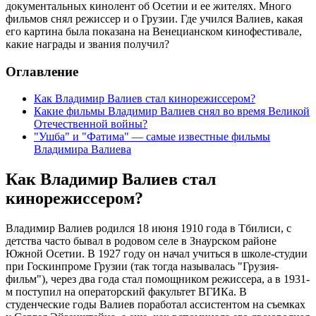
документальных кинолент об Осетии и ее жителях. Много
фильмов снял режиссер и о Грузии. Где учился Валиев, какая
его картина была показана на Венецианском кинофестивале,
какие награды и звания получил?
Оглавление
Как Владимир Валиев стал кинорежиссером?
Какие фильмы Владимир Валиев снял во время Великой
Отечественной войны?
"Ушба" и "Фатима" — самые известные фильмы
Владимира Валиева
Как Владимир Валиев стал
кинорежиссером?
Владимир Валиев родился 18 июня 1910 года в Тбилиси, с
детства часто бывал в родовом селе в Знаурском районе
Южной Осетии. В 1927 году он начал учиться в школе-студии
при Госкинпроме Грузии (так тогда называлась "Грузия-
фильм"), через два года стал помощником режиссера, а в 1931-
м поступил на операторский факультет ВГИКа. В
студенческие годы Валиев поработал ассистентом на съемках