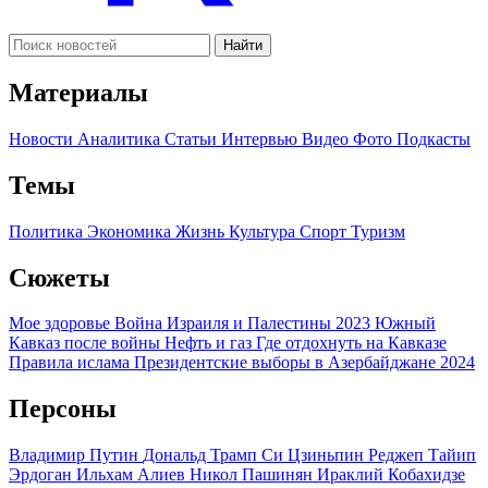
Найти
Материалы
Новости
Аналитика
Статьи
Интервью
Видео
Фото
Подкасты
Темы
Политика
Экономика
Жизнь
Культура
Спорт
Туризм
Сюжеты
Мое здоровье
Война Израиля и Палестины 2023
Южный
Кавказ после войны
Нефть и газ
Где отдохнуть на Кавказе
Правила ислама
Президентские выборы в Азербайджане 2024
Персоны
Владимир Путин
Дональд Трамп
Си Цзиньпин
Реджеп Тайип
Эрдоган
Ильхам Алиев
Никол Пашинян
Ираклий Кобахидзе