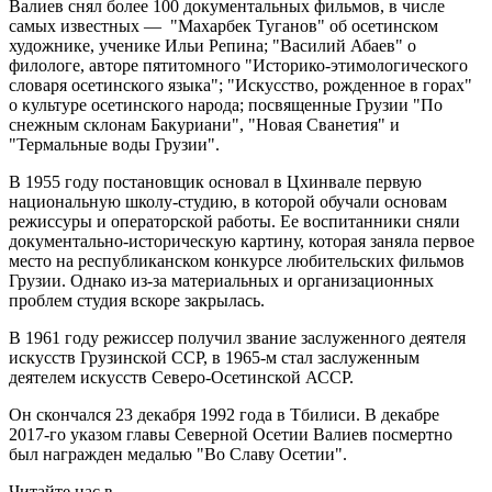
Валиев снял более 100 документальных фильмов, в числе
самых известных — "Махарбек Туганов" об осетинском
художнике, ученике Ильи Репина; "Василий Абаев" о
филологе, авторе пятитомного "Историко-этимологического
словаря осетинского языка"; "Искусство, рожденное в горах"
о культуре осетинского народа; посвященные Грузии "По
снежным склонам Бакуриани", "Новая Сванетия" и
"Термальные воды Грузии".
В 1955 году постановщик основал в Цхинвале первую
национальную школу-студию, в которой обучали основам
режиссуры и операторской работы. Ее воспитанники сняли
документально-историческую картину, которая заняла первое
место на республиканском конкурсе любительских фильмов
Грузии. Однако из-за материальных и организационных
проблем студия вскоре закрылась.
В 1961 году режиссер получил звание заслуженного деятеля
искусств Грузинской ССР, в 1965-м стал заслуженным
деятелем искусств Северо-Осетинской АССР.
Он скончался 23 декабря 1992 года в Тбилиси. В декабре
2017-го указом главы Северной Осетии Валиев посмертно
был награжден медалью "Во Славу Осетии".
Читайте нас в