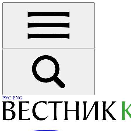
РУС
ENG