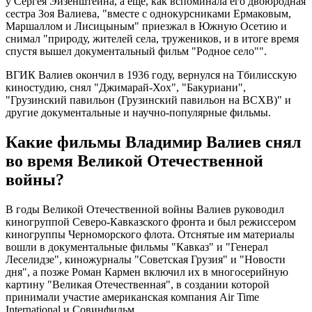
у Сергея Эйзенштейна, а еще, как вспоминала его двоюродная
сестра Зоя Валиева, "вместе с однокурсниками Ермаковым,
Маршаллом и Лисицыным" приезжал в Южную Осетию и
снимал "природу, жителей села, тружеников, и в итоге время
спустя вышел документальный фильм "Родное село"".
ВГИК Валиев окончил в 1936 году, вернулся на Тбилисскую
киностудию, снял "Джимарай-Хох", "Бакуриани",
"Грузинский павильон (Грузинский павильон на ВСХВ)" и
другие документальные и научно-популярные фильмы.
Какие фильмы Владимир Валиев снял
во время Великой Отечественной
войны?
В годы Великой Отечественной войны Валиев руководил
киногруппой Северо-Кавказского фронта и был режиссером
киногруппы Черноморского флота. Отснятые им материалы
вошли в документальные фильмы "Кавказ" и "Генерал
Леселидзе", киножурналы "Советская Грузия" и "Новости
дня", а позже Роман Кармен включил их в многосерийную
картину "Великая Отечественная", в создании которой
принимали участие американская компания Air Time
International и Совинфильм.