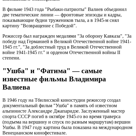
В фильме 1943 года "Рыбаки-патриоты" Валиев объединил
две тематические линии — фронтовые эпизоды и кадры,
показывающие будни тружеников тыла, а в 1945-м снял
картину "Возвращение с Победой".
Режиссер был награжден медалями "За оборону Кавказа", "За
победу над Германией в Великой Отечественной войне 1941-
1945 гг.", "За доблестный труд в Великой Отечественной
войне 1941-1945 гг." и орденом Отечественной войны II
степени.
"Ушба" и "Фатима" — самые
известные фильмы Владимира
Валиева
В 1946 году на Тбилисской киностудии режиссер создал
документальный фильм "Ушба" в память об известном
альпинисте Александре Джапаридзе. Заслуженный мастер
спорта СССР погиб в октябре 1945-го во время траверса
(подъема на вершину и спуск по разным маршрутам) вершин
Ушбы. В 1947 году картина была показана на международном
Венецианском кинофестивале.