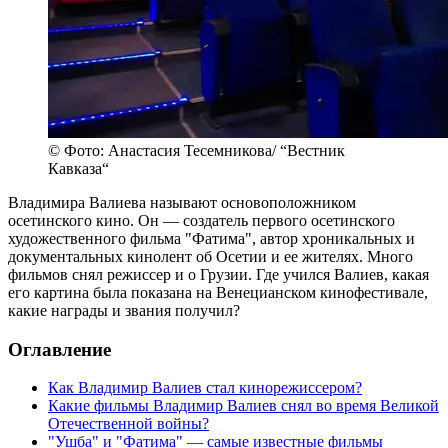
© Фото: Анастасия Тесемникова/ “Вестник
Кавказа“
Владимира Валиева называют основоположником
осетинского кино. Он — создатель первого осетинского
художественного фильма "Фатима", автор хроникальных и
документальных кинолент об Осетии и ее жителях. Много
фильмов снял режиссер и о Грузии. Где учился Валиев, какая
его картина была показана на Венецианском кинофестивале,
какие награды и звания получил?
Оглавление
Как Владимир Валиев стал кинорежиссером?
Какие фильмы Владимир Валиев снял во время Великой
Отечественной войны?
"Ушба" и "Фатима" — самые известные фильмы