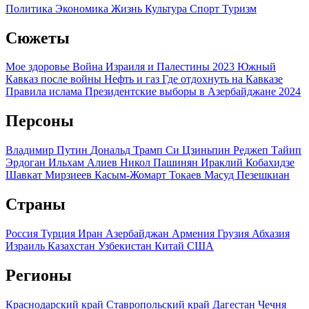
Политика
Экономика
Жизнь
Культура
Спорт
Туризм
Сюжеты
Мое здоровье
Война Израиля и Палестины 2023
Южный
Кавказ после войны
Нефть и газ
Где отдохнуть на Кавказе
Правила ислама
Президентские выборы в Азербайджане 2024
Персоны
Владимир Путин
Дональд Трамп
Си Цзиньпин
Реджеп Тайип
Эрдоган
Ильхам Алиев
Никол Пашинян
Ираклий Кобахидзе
Шавкат Мирзиеев
Касым-Жомарт Токаев
Масуд Пезешкиан
Страны
Россия
Турция
Иран
Азербайджан
Армения
Грузия
Абхазия
Израиль
Казахстан
Узбекистан
Китай
США
Регионы
Краснодарский край
Ставропольский край
Дагестан
Чечня