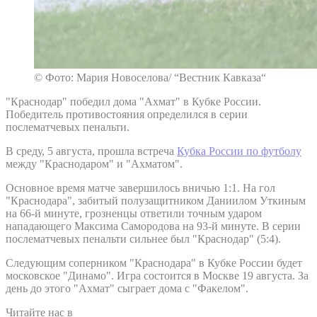
© Фото: Мария Новоселова/ “Вестник Кавказа“
"Краснодар" победил дома "Ахмат" в Кубке России.
Победитель противостояния определился в серии
послематчевых пенальти.
В среду, 5 августа, прошла встреча
Кубка России по футболу
между "Краснодаром" и "Ахматом".
Основное время матче завершилось вничью 1:1. На гол
"Краснодара", забитый полузащитником Даниилом Уткиным
на 66-й минуте, грозненцы ответили точным ударом
нападающего Максима Самородова на 93-й минуте. В серии
послематчевых пенальти сильнее был "Краснодар" (5:4).
Следующим соперником "Краснодара" в Кубке России будет
московское "Динамо". Игра состоится в Москве 19 августа. За
день до этого "Ахмат" сыграет дома с "Факелом".
Читайте нас в