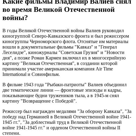
Какие фильмы Владимир Валиев снял
во время Великой Отечественной
войны?
В годы Великой Отечественной войны Валиев руководил
киногруппой Северо-Кавказского фронта и был режиссером
киногруппы Черноморского флота. Отснятые им материалы
вошли в документальные фильмы "Кавказ" и "Генерал
Леселидзе", киножурналы "Советская Грузия" и "Новости
дня", а позже Роман Кармен включил их в многосерийную
картину "Великая Отечественная", в создании которой
принимали участие американская компания Air Time
International и Совинфильм.
В фильме 1943 года "Рыбаки-патриоты" Валиев объединил
две тематические линии — фронтовые эпизоды и кадры,
показывающие будни тружеников тыла, а в 1945-м снял
картину "Возвращение с Победой".
Режиссер был награжден медалями "За оборону Кавказа", "За
победу над Германией в Великой Отечественной войне 1941-
1945 гг.", "За доблестный труд в Великой Отечественной
войне 1941-1945 гг." и орденом Отечественной войны II
степени.