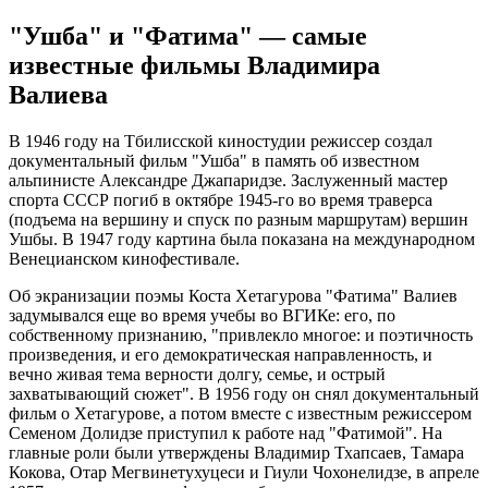
"Ушба" и "Фатима" — самые
известные фильмы Владимира
Валиева
В 1946 году на Тбилисской киностудии режиссер создал
документальный фильм "Ушба" в память об известном
альпинисте Александре Джапаридзе. Заслуженный мастер
спорта СССР погиб в октябре 1945-го во время траверса
(подъема на вершину и спуск по разным маршрутам) вершин
Ушбы. В 1947 году картина была показана на международном
Венецианском кинофестивале.
Об экранизации поэмы Коста Хетагурова "Фатима" Валиев
задумывался еще во время учебы во ВГИКе: его, по
собственному признанию, "привлекло многое: и поэтичность
произведения, и его демократическая направленность, и
вечно живая тема верности долгу, семье, и острый
захватывающий сюжет". В 1956 году он снял документальный
фильм о Хетагурове, а потом вместе с известным режиссером
Семеном Долидзе приступил к работе над "Фатимой". На
главные роли были утверждены Владимир Тхапсаев, Тамара
Кокова, Отар Мегвинетухуцеси и Гиули Чохонелидзе, в апреле