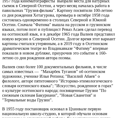
1957 года кинематографисты выбрали места для натурных
съемок в Северной Осетии, а через месяц началась работа в
павильонах "Грузия-фильма". Картину посвятили 100-летию
со дня рождения Хетагурова, премьера в октябре 1958 года
состоялась одновременно в столицах Северной и Южной
Осетии. Сначала "Фатима" вышла на русском и грузинском
языках, потом поэт и публицист Реваз Асаев сделал перевод
на осетинский язык, и в декабре 1965 года Валиев представил
новую версию в Северной Осетии. Долгое время этот вариант
картины считался утерянным, а в 2019 году в Осетинском
драматическом театре во Владикавказе "Фатиму" впервые
показали в новом дубляже, приурочив это событие к 160-
летию со дня рождения автора поэмы.
Валиев снял более 100 документальных фильмов, в числе
самых известных — "Махарбек Туганов" об осетинском
художнике, ученике Ильи Репина; "Василий Абаев" о
филологе, авторе пятитомного "Историко-этимологического
словаря осетинского языка"; "Искусство, рожденное в горах"
о культуре осетинского народа; посвященные Грузии "По
снежным склонам Бакуриани", "Новая Сванетия" и
"Термальные воды Грузии".
В 1955 году постановщик основал в Цхинвале первую
национальную школу-студию, в которой обучали основам