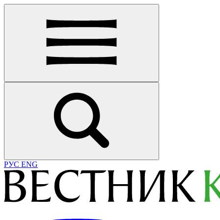
РУС
ENG