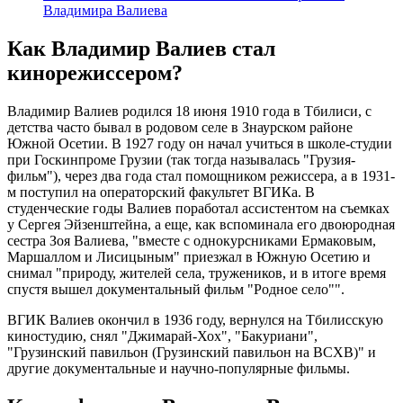
Владимира Валиева
Как Владимир Валиев стал
кинорежиссером?
Владимир Валиев родился 18 июня 1910 года в Тбилиси, с
детства часто бывал в родовом селе в Знаурском районе
Южной Осетии. В 1927 году он начал учиться в школе-студии
при Госкинпроме Грузии (так тогда называлась "Грузия-
фильм"), через два года стал помощником режиссера, а в 1931-
м поступил на операторский факультет ВГИКа. В
студенческие годы Валиев поработал ассистентом на съемках
у Сергея Эйзенштейна, а еще, как вспоминала его двоюродная
сестра Зоя Валиева, "вместе с однокурсниками Ермаковым,
Маршаллом и Лисицыным" приезжал в Южную Осетию и
снимал "природу, жителей села, тружеников, и в итоге время
спустя вышел документальный фильм "Родное село"".
ВГИК Валиев окончил в 1936 году, вернулся на Тбилисскую
киностудию, снял "Джимарай-Хох", "Бакуриани",
"Грузинский павильон (Грузинский павильон на ВСХВ)" и
другие документальные и научно-популярные фильмы.