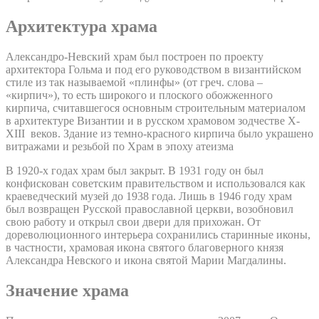
Архитектура храма
Александро-Невский храм был построен по проекту
архитектора Гольма и под его руководством в византийском
стиле из так называемой «плинфы» (от греч. слова –
«кирпич»), то есть широкого и плоского обожженного
кирпича, считавшегося основным строительным материалом
в архитектуре Византии и в русском храмовом зодчестве X-
XIII веков. Здание из темно-красного кирпича было украшено
витражами и резьбой по Храм в эпоху атеизма
В 1920-х годах храм был закрыт. В 1931 году он был
конфискован советским правительством и использовался как
краеведческий музей до 1938 года. Лишь в 1946 году храм
был возвращен Русской православной церкви, возобновил
свою работу и открыл свои двери для прихожан. От
дореволюционного интерьера сохранились старинные иконы,
в частности, храмовая икона святого благоверного князя
Александра Невского и икона святой Марии Магдалины.
Значение храма