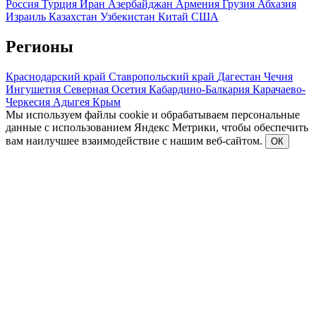
Россия
Турция
Иран
Азербайджан
Армения
Грузия
Абхазия
Израиль
Казахстан
Узбекистан
Китай
США
Регионы
Краснодарский край
Ставропольский край
Дагестан
Чечня
Ингушетия
Северная Осетия
Кабардино-Балкария
Карачаево-
Черкесия
Адыгея
Крым
Мы используем файлы cookie и обрабатываем персональные
данные с использованием Яндекс Метрики, чтобы обеспечить
вам наилучшее взаимодействие с нашим веб-сайтом.
ОК