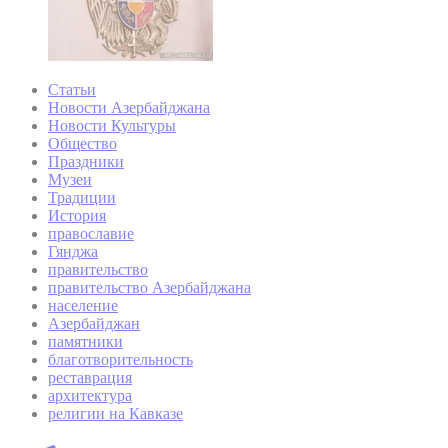
Статьи
Новости Азербайджана
Новости Культуры
Общество
Праздники
Музеи
Традиции
История
православие
Гянджа
правительство
правительство Азербайджана
население
Азербайджан
памятники
благотворительность
реставрация
архитектура
религии на Кавказе