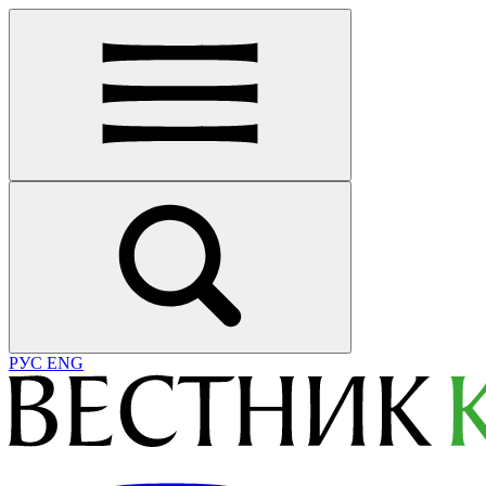
РУС
ENG