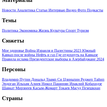
Новости
Аналитика
Статьи
Интервью
Видео
Фото
Подкасты
Темы
Политика
Экономика
Жизнь
Культура
Спорт
Туризм
Сюжеты
Мое здоровье
Война Израиля и Палестины 2023
Южный
Кавказ после войны
Нефть и газ
Где отдохнуть на Кавказе
Правила ислама
Президентские выборы в Азербайджане 2024
Персоны
Владимир Путин
Дональд Трамп
Си Цзиньпин
Реджеп Тайип
Эрдоган
Ильхам Алиев
Никол Пашинян
Ираклий Кобахидзе
Шавкат Мирзиеев
Касым-Жомарт Токаев
Масуд Пезешкиан
Страны