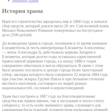
Значение храма
История храма
Идея его строительства зародилась еще в 1868 году, и начался
сбор средств, который длился около 20 лет. Сам великий князь
Михаил Николаевич Романов пожертвовал на богоугодное
дело 2500 рублей.
До возведения храма в городе, носившем в то время название
Елизаветполь (в честь императрицы Елизаветы Алексеевны
— жены Александра I), действовала церковь Захария и
Елизаветы, которая долгие годы оставалась единственной
православной церковью города, а к концу 1880-х годов
совершенно обветшала и могла обрушиться. В связи с этим
было решено построить в центре города более просторный
собор, закладка которого была совершена 22 апреля 1884 года
при участии экзарха Грузии Павла и при большом стечении
местного населения, состоящего из людей разных
национальностей, сословий и вероисповеданий.
Храм был построен в 1887 году на благотворительные
средства как православных, так и мусульман и носил статус
соборного, то есть особо значимого храма, служащего для
совершения богослужений духовенством нескольких церквей.