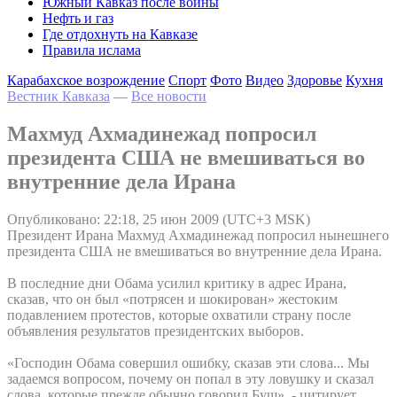
Южный Кавказ после войны
Нефть и газ
Где отдохнуть на Кавказе
Правила ислама
Карабахское возрождение
Спорт
Фото
Видео
Здоровье
Кухня
Вестник Кавказа
—
Все новости
Махмуд Ахмадинежад попросил
президента США не вмешиваться во
внутренние дела Ирана
Опубликовано: 22:18, 25 июн 2009 (UTC+3 MSK)
Президент Ирана Махмуд Ахмадинежад попросил нынешнего
президента США не вмешиваться во внутренние дела Ирана.
В последние дни Обама усилил критику в адрес Ирана,
сказав, что он был «потрясен и шокирован» жестоким
подавлением протестов, которые охватили страну после
объявления результатов президентских выборов.
«Господин Обама совершил ошибку, сказав эти слова... Мы
задаемся вопросом, почему он попал в эту ловушку и сказал
слова, которые прежде обычно говорил Буш», - цитирует