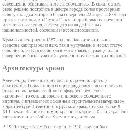
совершенно обветшала и могла обрушиться. В связи с этим
было решено построить в центре города более просторный
собор, закладка которого была совершена 22 апреля 1884 года
при участии экзарха Грузии Павла и при большом стечении
местного населения, состоящего из людей разных
национальностей, сословий и вероисповеданий.
Храм был построен в 1887 году на благотворительные
средства как православных, так и мусульман и носил статус
соборного, то есть особо значимого храма, служащего для
совершения богослужений духовенством нескольких церквей.
Архитектура храма
Александро-Невский храм был построен по проекту
архитектора Гольма и под его руководством в византийском
стиле из так называемой «плинфы» (от греч. слова –
«кирпич»), то есть широкого и плоского обожженного
кирпича, считавшегося основным строительным материалом
в архитектуре Византии и в русском храмовом зодчестве X-
XIII веков. Здание из темно-красного кирпича было украшено
витражами и резьбой по Храм в эпоху атеизма
В 1920-х годах храм был закрыт. В 1931 году он был