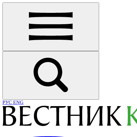
РУС
ENG