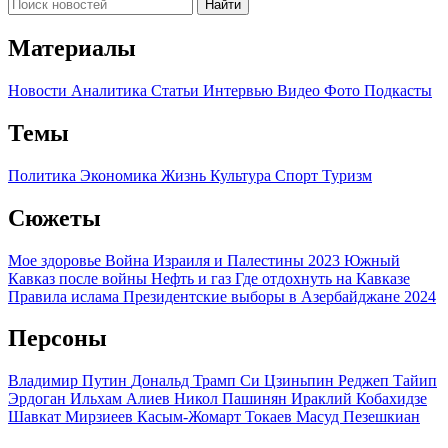
Найти
Материалы
Новости
Аналитика
Статьи
Интервью
Видео
Фото
Подкасты
Темы
Политика
Экономика
Жизнь
Культура
Спорт
Туризм
Сюжеты
Мое здоровье
Война Израиля и Палестины 2023
Южный
Кавказ после войны
Нефть и газ
Где отдохнуть на Кавказе
Правила ислама
Президентские выборы в Азербайджане 2024
Персоны
Владимир Путин
Дональд Трамп
Си Цзиньпин
Реджеп Тайип
Эрдоган
Ильхам Алиев
Никол Пашинян
Ираклий Кобахидзе
Шавкат Мирзиеев
Касым-Жомарт Токаев
Масуд Пезешкиан