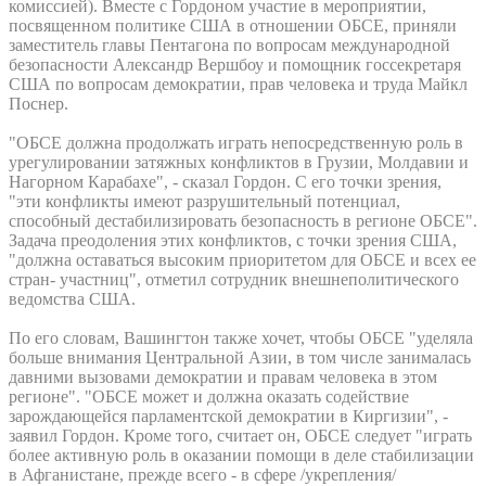
комиссией). Вместе с Гордоном участие в мероприятии,
посвященном политике США в отношении ОБСЕ, приняли
заместитель главы Пентагона по вопросам международной
безопасности Александр Вершбоу и помощник госсекретаря
США по вопросам демократии, прав человека и труда Майкл
Поснер.
"ОБСЕ должна продолжать играть непосредственную роль в
урегулировании затяжных конфликтов в Грузии, Молдавии и
Нагорном Карабахе", - сказал Гордон. С его точки зрения,
"эти конфликты имеют разрушительный потенциал,
способный дестабилизировать безопасность в регионе ОБСЕ".
Задача преодоления этих конфликтов, с точки зрения США,
"должна оставаться высоким приоритетом для ОБСЕ и всех ее
стран- участниц", отметил сотрудник внешнеполитического
ведомства США.
По его словам, Вашингтон также хочет, чтобы ОБСЕ "уделяла
больше внимания Центральной Азии, в том числе занималась
давними вызовами демократии и правам человека в этом
регионе". "ОБСЕ может и должна оказать содействие
зарождающейся парламентской демократии в Киргизии", -
заявил Гордон. Кроме того, считает он, ОБСЕ следует "играть
более активную роль в оказании помощи в деле стабилизации
в Афганистане, прежде всего - в сфере /укрепления/