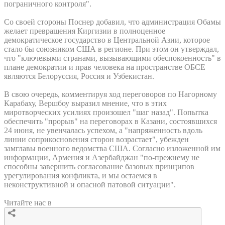
пограничного контроля".
Со своей стороны Поснер добавил, что администрация Обамы
желает превращения Киргизии в полноценное
демократическое государство в Центральной Азии, которое
стало бы союзником США в регионе. При этом он утверждал,
что "ключевыми странами, вызывающими обеспокоенность" в
плане демократии и прав человека на пространстве ОБСЕ
являются Белоруссия, Россия и Узбекистан.
В свою очередь, комментируя ход переговоров по Нагорному
Карабаху, Вершбоу выразил мнение, что в этих
миротворческих усилиях произошел "шаг назад". Попытка
обеспечить "прорыв" на переговорах в Казани, состоявшихся
24 июня, не увенчалась успехом, а "напряженность вдоль
линии соприкосновения сторон возрастает", убежден
замглавы военного ведомства США. Согласно изложенной им
информации, Армения и Азербайджан "по-прежнему не
способны завершить согласование базовых принципов
урегулирования конфликта, и мы остаемся в
неконструктивной и опасной патовой ситуации".
Читайте нас в