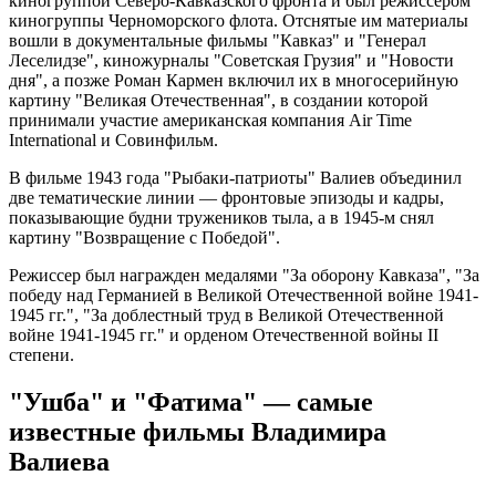
киногруппой Северо-Кавказского фронта и был режиссером
киногруппы Черноморского флота. Отснятые им материалы
вошли в документальные фильмы "Кавказ" и "Генерал
Леселидзе", киножурналы "Советская Грузия" и "Новости
дня", а позже Роман Кармен включил их в многосерийную
картину "Великая Отечественная", в создании которой
принимали участие американская компания Air Time
International и Совинфильм.
В фильме 1943 года "Рыбаки-патриоты" Валиев объединил
две тематические линии — фронтовые эпизоды и кадры,
показывающие будни тружеников тыла, а в 1945-м снял
картину "Возвращение с Победой".
Режиссер был награжден медалями "За оборону Кавказа", "За
победу над Германией в Великой Отечественной войне 1941-
1945 гг.", "За доблестный труд в Великой Отечественной
войне 1941-1945 гг." и орденом Отечественной войны II
степени.
"Ушба" и "Фатима" — самые
известные фильмы Владимира
Валиева