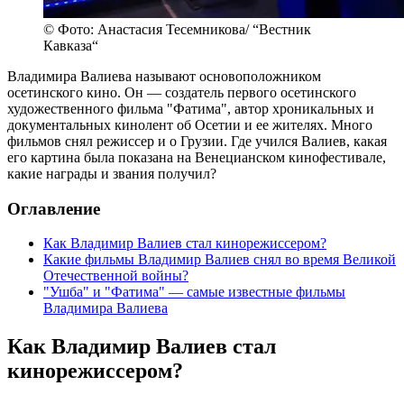
© Фото: Анастасия Тесемникова/ “Вестник
Кавказа“
Владимира Валиева называют основоположником
осетинского кино. Он — создатель первого осетинского
художественного фильма "Фатима", автор хроникальных и
документальных кинолент об Осетии и ее жителях. Много
фильмов снял режиссер и о Грузии. Где учился Валиев, какая
его картина была показана на Венецианском кинофестивале,
какие награды и звания получил?
Оглавление
Как Владимир Валиев стал кинорежиссером?
Какие фильмы Владимир Валиев снял во время Великой
Отечественной войны?
"Ушба" и "Фатима" — самые известные фильмы
Владимира Валиева
Как Владимир Валиев стал
кинорежиссером?