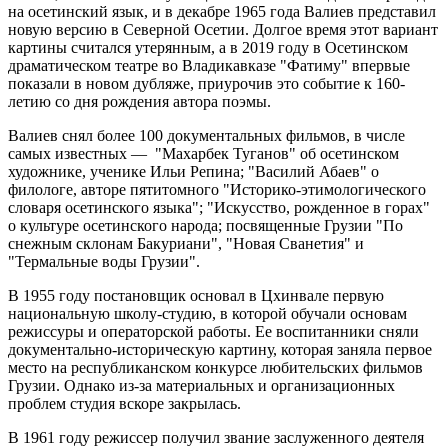
на осетинский язык, и в декабре 1965 года Валиев представил
новую версию в Северной Осетии. Долгое время этот вариант
картины считался утерянным, а в 2019 году в Осетинском
драматическом театре во Владикавказе "Фатиму" впервые
показали в новом дубляже, приурочив это событие к 160-
летию со дня рождения автора поэмы.
Валиев снял более 100 документальных фильмов, в числе
самых известных — "Махарбек Туганов" об осетинском
художнике, ученике Ильи Репина; "Василий Абаев" о
филологе, авторе пятитомного "Историко-этимологического
словаря осетинского языка"; "Искусство, рожденное в горах"
о культуре осетинского народа; посвященные Грузии "По
снежным склонам Бакуриани", "Новая Сванетия" и
"Термальные воды Грузии".
В 1955 году постановщик основал в Цхинвале первую
национальную школу-студию, в которой обучали основам
режиссуры и операторской работы. Ее воспитанники сняли
документально-историческую картину, которая заняла первое
место на республиканском конкурсе любительских фильмов
Грузии. Однако из-за материальных и организационных
проблем студия вскоре закрылась.
В 1961 году режиссер получил звание заслуженного деятеля