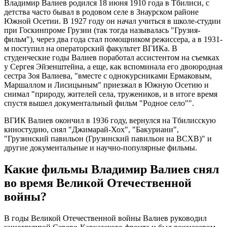
Владимир Валиев родился 18 июня 1910 года в Тбилиси, с
детства часто бывал в родовом селе в Знаурском районе
Южной Осетии. В 1927 году он начал учиться в школе-студии
при Госкинпроме Грузии (так тогда называлась "Грузия-
фильм"), через два года стал помощником режиссера, а в 1931-
м поступил на операторский факультет ВГИКа. В
студенческие годы Валиев поработал ассистентом на съемках
у Сергея Эйзенштейна, а еще, как вспоминала его двоюродная
сестра Зоя Валиева, "вместе с однокурсниками Ермаковым,
Маршаллом и Лисицыным" приезжал в Южную Осетию и
снимал "природу, жителей села, тружеников, и в итоге время
спустя вышел документальный фильм "Родное село"".
ВГИК Валиев окончил в 1936 году, вернулся на Тбилисскую
киностудию, снял "Джимарай-Хох", "Бакуриани",
"Грузинский павильон (Грузинский павильон на ВСХВ)" и
другие документальные и научно-популярные фильмы.
Какие фильмы Владимир Валиев снял
во время Великой Отечественной
войны?
В годы Великой Отечественной войны Валиев руководил