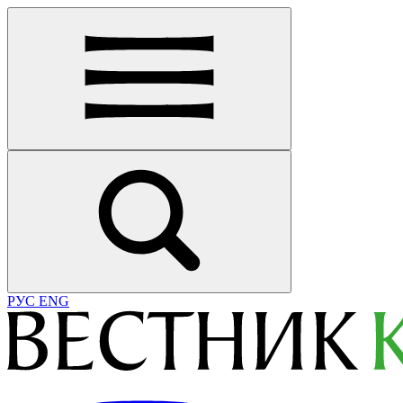
РУС
ENG