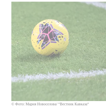
© Фото: Мария Новоселова/ “Вестник Кавказа“