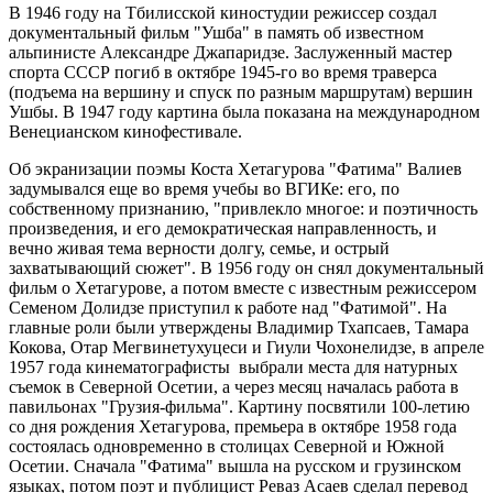
В 1946 году на Тбилисской киностудии режиссер создал
документальный фильм "Ушба" в память об известном
альпинисте Александре Джапаридзе. Заслуженный мастер
спорта СССР погиб в октябре 1945-го во время траверса
(подъема на вершину и спуск по разным маршрутам) вершин
Ушбы. В 1947 году картина была показана на международном
Венецианском кинофестивале.
Об экранизации поэмы Коста Хетагурова "Фатима" Валиев
задумывался еще во время учебы во ВГИКе: его, по
собственному признанию, "привлекло многое: и поэтичность
произведения, и его демократическая направленность, и
вечно живая тема верности долгу, семье, и острый
захватывающий сюжет". В 1956 году он снял документальный
фильм о Хетагурове, а потом вместе с известным режиссером
Семеном Долидзе приступил к работе над "Фатимой". На
главные роли были утверждены Владимир Тхапсаев, Тамара
Кокова, Отар Мегвинетухуцеси и Гиули Чохонелидзе, в апреле
1957 года кинематографисты выбрали места для натурных
съемок в Северной Осетии, а через месяц началась работа в
павильонах "Грузия-фильма". Картину посвятили 100-летию
со дня рождения Хетагурова, премьера в октябре 1958 года
состоялась одновременно в столицах Северной и Южной
Осетии. Сначала "Фатима" вышла на русском и грузинском
языках, потом поэт и публицист Реваз Асаев сделал перевод