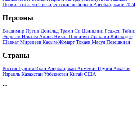
Правила ислама
Президентские выборы в Азербайджане 2024
Персоны
Владимир Путин
Дональд Трамп
Си Цзиньпин
Реджеп Тайип
Эрдоган
Ильхам Алиев
Никол Пашинян
Ираклий Кобахидзе
Шавкат Мирзиеев
Касым-Жомарт Токаев
Масуд Пезешкиан
Страны
Россия
Турция
Иран
Азербайджан
Армения
Грузия
Абхазия
Израиль
Казахстан
Узбекистан
Китай
США
Регионы
Краснодарский край
Ставропольский край
Дагестан
Чечня
Ингушетия
Северная Осетия
Кабардино-Балкария
Карачаево-
Черкесия
Адыгея
Крым
Мы используем файлы cookie и обрабатываем персональные
данные с использованием Яндекс Метрики, чтобы обеспечить
вам наилучшее взаимодействие с нашим веб-сайтом.
ОК