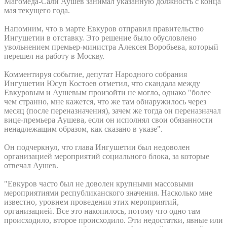
Магомеда-Сали Аушев занимал указанную должность с конца
мая текущего года.
Напомним, что в марте Евкуров отправил правительство
Ингушетии в отставку. Это решение было обусловлено
увольнением премьер-министра Алексея Воробьева, который
перешел на работу в Москву.
Комментируя событие, депутат Народного собрания
Ингушетии Юсуп Костоев отметил, что скандала между
Евкуровым и Аушевым произойти не могло, однако "более
чем странно, мне кажется, что же там обнаружилось через
месяц (после переназначения), зачем же тогда он переназначал
вице-премьера Аушева, если он исполнял свои обязанности
ненадлежащим образом, как сказано в указе".
Он подчеркнул, что глава Ингушетии был недоволен
организацией мероприятий социального блока, за которые
отвечал Аушев.
"Евкуров часто был не доволен крупными массовыми
мероприятиями республиканского значения. Насколько мне
известно, уровнем проведения этих мероприятий,
организацией. Все это накопилось, потому что одно там
происходило, второе происходило. Эти недостатки, явные или