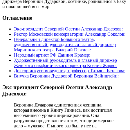
дирижера Вероники Дударовой, осетинке, родившейся в Баку
и покорившей весь мир.
Оглавление
Экс-президент Северной Осетии Александр Дзасохов:
Ректор Московской консерватории Александр Соколов:
Генеральный директор Большого театра,
художественный руководитель и главный дирижер
Мариинского театра Валерий Гергиев:
Народный артист РФ Даниил Крамер:
Художественный руководитель и главный дирижер
Женского симфонического оркестра Ксения Жарко:
Доктор искусствоведения, профессор Татьяна Батагова:
Внучка Вероники Дударовой Вероника Вайнштейн:
Экс-президент Северной Осетии Александр
Дзасохов:
Вероника Дударова единственная женщина,
которая внесена в Книгу Гиннеса, как достигшая
высочайшего уровня дирижирования. Она
разрушила представления о том, что дирижерское
дело – мужское. Я много раз был у нее на