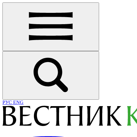
РУС
ENG