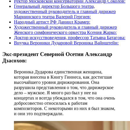
Ректор Московской консерватории Александр Соколов:
Генеральный директор Большого театра,
художественный руководитель и главный дирижер
Мариинского театра Валерий Гергиев:
Народный артист РФ Даниил Крамер:
Художественный руководитель и главный дирижер
Женского симфонического оркестра Ксения Жарко:
Доктор искусствоведения, профессор Татьяна Батагова:
Внучка Вероники Дударовой Вероника Вайнштейн:
Экс-президент Северной Осетии Александр
Дзасохов:
Вероника Дударова единственная женщина,
которая внесена в Книгу Гиннеса, как достигшая
высочайшего уровня дирижирования. Она
разрушила представления о том, что дирижерское
дело – мужское. Я много раз был у нее на
концертах и всегда убеждался в том, что она очень
добросовестно относилась к работам
композиторов. С некоторыми из них я был знаком,
и они это подтверждали.