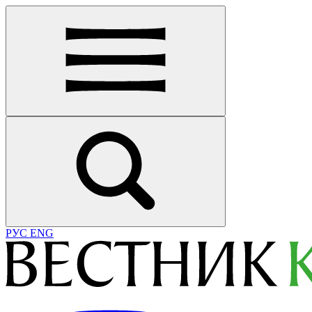
РУС
ENG