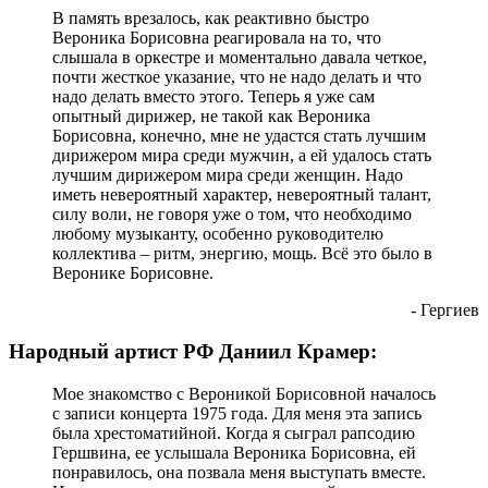
В память врезалось, как реактивно быстро
Вероника Борисовна реагировала на то, что
слышала в оркестре и моментально давала четкое,
почти жесткое указание, что не надо делать и что
надо делать вместо этого. Теперь я уже сам
опытный дирижер, не такой как Вероника
Борисовна, конечно, мне не удастся стать лучшим
дирижером мира среди мужчин, а ей удалось стать
лучшим дирижером мира среди женщин. Надо
иметь невероятный характер, невероятный талант,
силу воли, не говоря уже о том, что необходимо
любому музыканту, особенно руководителю
коллектива – ритм, энергию, мощь. Всё это было в
Веронике Борисовне.
- Гергиев
Народный артист РФ Даниил Крамер:
Мое знакомство с Вероникой Борисовной началось
с записи концерта 1975 года. Для меня эта запись
была хрестоматийной. Когда я сыграл рапсодию
Гершвина, ее услышала Вероника Борисовна, ей
понравилось, она позвала меня выступать вместе.