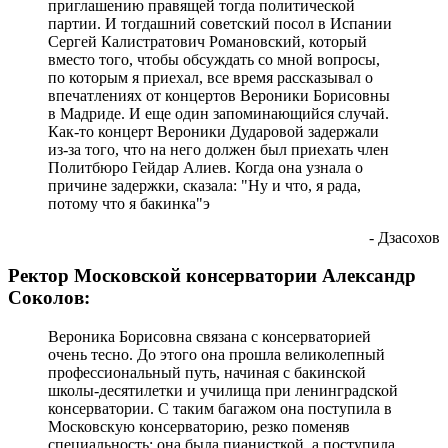
приглашению правящей тогда политической
партии. И тогдашний советский посол в Испании
Сергей Калистратович Романовский, который
вместо того, чтобы обсуждать со мной вопросы,
по которым я приехал, все время рассказывал о
впечатлениях от концертов Вероники Борисовны
в Мадриде. И еще один запоминающийся случай.
Как-то концерт Вероники Дударовой задержали
из-за того, что на него должен был приехать член
Политбюро Гейдар Алиев. Когда она узнала о
причине задержки, сказала: "Ну и что, я рада,
потому что я бакинка"э
- Дзасохов
Ректор Московской консерватории Александр
Соколов:
Вероника Борисовна связана с консерваторией
очень тесно. До этого она прошла великолепный
профессиональный путь, начиная с бакинской
школы-десятилетки и училища при ленинградской
консерватории. С таким багажом она поступила в
Московскую консерваторию, резко поменяв
специальность: она была пианисткой, а поступила