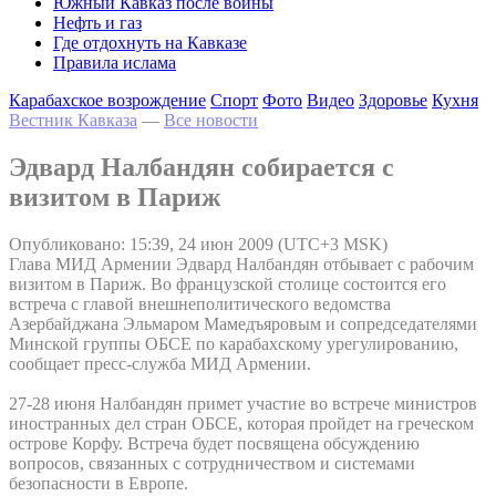
Южный Кавказ после войны
Нефть и газ
Где отдохнуть на Кавказе
Правила ислама
Карабахское возрождение
Спорт
Фото
Видео
Здоровье
Кухня
Вестник Кавказа
—
Все новости
Эдвард Налбандян собирается с
визитом в Париж
Опубликовано: 15:39, 24 июн 2009 (UTC+3 MSK)
Глава МИД Армении Эдвард Налбандян отбывает с рабочим
визитом в Париж. Во французской столице состоится его
встреча с главой внешнеполитического ведомства
Азербайджана Эльмаром Мамедъяровым и сопредседателями
Минской группы ОБСЕ по карабахскому урегулированию,
сообщает пресс-служба МИД Армении.
27-28 июня Налбандян примет участие во встрече министров
иностранных дел стран ОБСЕ, которая пройдет на греческом
острове Корфу. Встреча будет посвящена обсуждению
вопросов, связанных с сотрудничеством и системами
безопасности в Европе.