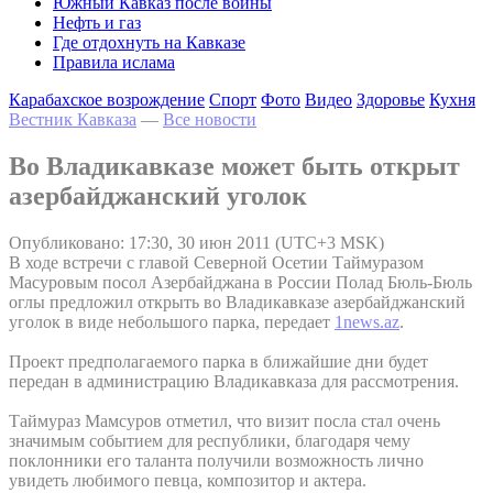
Южный Кавказ после войны
Нефть и газ
Где отдохнуть на Кавказе
Правила ислама
Карабахское возрождение
Спорт
Фото
Видео
Здоровье
Кухня
Вестник Кавказа
—
Все новости
Во Владикавказе может быть открыт
азербайджанский уголок
Опубликовано: 17:30, 30 июн 2011 (UTC+3 MSK)
В ходе встречи с главой Северной Осетии Таймуразом
Масуровым посол Азербайджана в России Полад Бюль-Бюль
оглы предложил открыть во Владикавказе азербайджанский
уголок в виде небольшого парка, передает
1news.az
.
Проект предполагаемого парка в ближайшие дни будет
передан в администрацию Владикавказа для рассмотрения.
Таймураз Мамсуров отметил, что визит посла стал очень
значимым событием для республики, благодаря чему
поклонники его таланта получили возможность лично
увидеть любимого певца, композитор и актера.