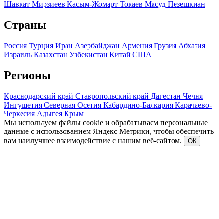
Шавкат Мирзиеев
Касым-Жомарт Токаев
Масуд Пезешкиан
Страны
Россия
Турция
Иран
Азербайджан
Армения
Грузия
Абхазия
Израиль
Казахстан
Узбекистан
Китай
США
Регионы
Краснодарский край
Ставропольский край
Дагестан
Чечня
Ингушетия
Северная Осетия
Кабардино-Балкария
Карачаево-
Черкесия
Адыгея
Крым
Мы используем файлы cookie и обрабатываем персональные
данные с использованием Яндекс Метрики, чтобы обеспечить
вам наилучшее взаимодействие с нашим веб-сайтом.
ОК