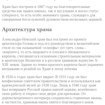
Храм был построен в 1887 году на благотворительные
средства как православных, так и мусульман и носил статус
соборного, то есть особо значимого храма, служащего для
совершения богослужений духовенством нескольких церквей.
Архитектура храма
Александро-Невский храм был построен по проекту
архитектора Гольма и под его руководством в византийском
стиле из так называемой «плинфы» (от греч. слова –
«кирпич»), то есть широкого и плоского обожженного
кирпича, считавшегося основным строительным материалом
в архитектуре Византии и в русском храмовом зодчестве X-
XIII веков. Здание из темно-красного кирпича было украшено
витражами и резьбой по Храм в эпоху атеизма
В 1920-х годах храм был закрыт. В 1931 году он был
конфискован советским правительством и использовался как
краеведческий музей до 1938 года. Лишь в 1946 году храм
был возвращен Русской православной церкви, возобновил
свою работу и открыл свои двери для прихожан. От
дореволюционного интерьера сохранились старинные иконы,
в частности, храмовая икона святого благоверного князя