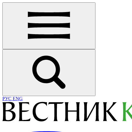
РУС
ENG