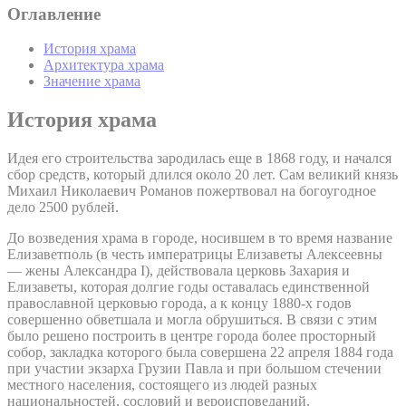
Оглавление
История храма
Архитектура храма
Значение храма
История храма
Идея его строительства зародилась еще в 1868 году, и начался
сбор средств, который длился около 20 лет. Сам великий князь
Михаил Николаевич Романов пожертвовал на богоугодное
дело 2500 рублей.
До возведения храма в городе, носившем в то время название
Елизаветполь (в честь императрицы Елизаветы Алексеевны
— жены Александра I), действовала церковь Захария и
Елизаветы, которая долгие годы оставалась единственной
православной церковью города, а к концу 1880-х годов
совершенно обветшала и могла обрушиться. В связи с этим
было решено построить в центре города более просторный
собор, закладка которого была совершена 22 апреля 1884 года
при участии экзарха Грузии Павла и при большом стечении
местного населения, состоящего из людей разных
национальностей, сословий и вероисповеданий.