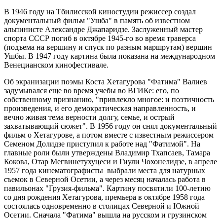
В 1946 году на Тбилисской киностудии режиссер создал
документальный фильм "Ушба" в память об известном
альпинисте Александре Джапаридзе. Заслуженный мастер
спорта СССР погиб в октябре 1945-го во время траверса
(подъема на вершину и спуск по разным маршрутам) вершин
Ушбы. В 1947 году картина была показана на международном
Венецианском кинофестивале.
Об экранизации поэмы Коста Хетагурова "Фатима" Валиев
задумывался еще во время учебы во ВГИКе: его, по
собственному признанию, "привлекло многое: и поэтичность
произведения, и его демократическая направленность, и
вечно живая тема верности долгу, семье, и острый
захватывающий сюжет". В 1956 году он снял документальный
фильм о Хетагурове, а потом вместе с известным режиссером
Семеном Долидзе приступил к работе над "Фатимой". На
главные роли были утверждены Владимир Тхапсаев, Тамара
Кокова, Отар Мегвинетухуцеси и Гиули Чохонелидзе, в апреле
1957 года кинематографисты выбрали места для натурных
съемок в Северной Осетии, а через месяц началась работа в
павильонах "Грузия-фильма". Картину посвятили 100-летию
со дня рождения Хетагурова, премьера в октябре 1958 года
состоялась одновременно в столицах Северной и Южной
Осетии. Сначала "Фатима" вышла на русском и грузинском