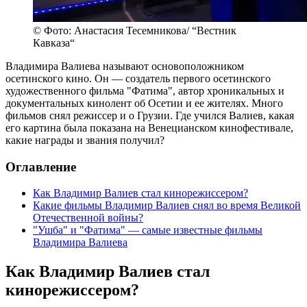
© Фото: Анастасия Тесемникова/ “Вестник
Кавказа“
Владимира Валиева называют основоположником
осетинского кино. Он — создатель первого осетинского
художественного фильма "Фатима", автор хроникальных и
документальных кинолент об Осетии и ее жителях. Много
фильмов снял режиссер и о Грузии. Где учился Валиев, какая
его картина была показана на Венецианском кинофестивале,
какие награды и звания получил?
Оглавление
Как Владимир Валиев стал кинорежиссером?
Какие фильмы Владимир Валиев снял во время Великой
Отечественной войны?
"Ушба" и "Фатима" — самые известные фильмы
Владимира Валиева
Как Владимир Валиев стал
кинорежиссером?