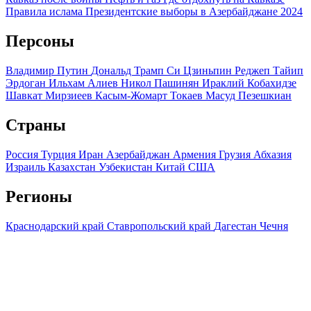
Правила ислама
Президентские выборы в Азербайджане 2024
Персоны
Владимир Путин
Дональд Трамп
Си Цзиньпин
Реджеп Тайип
Эрдоган
Ильхам Алиев
Никол Пашинян
Ираклий Кобахидзе
Шавкат Мирзиеев
Касым-Жомарт Токаев
Масуд Пезешкиан
Страны
Россия
Турция
Иран
Азербайджан
Армения
Грузия
Абхазия
Израиль
Казахстан
Узбекистан
Китай
США
Регионы
Краснодарский край
Ставропольский край
Дагестан
Чечня
Ингушетия
Северная Осетия
Кабардино-Балкария
Карачаево-
Черкесия
Адыгея
Крым
Мы используем файлы cookie и обрабатываем персональные
данные с использованием Яндекс Метрики, чтобы обеспечить
вам наилучшее взаимодействие с нашим веб-сайтом.
ОК