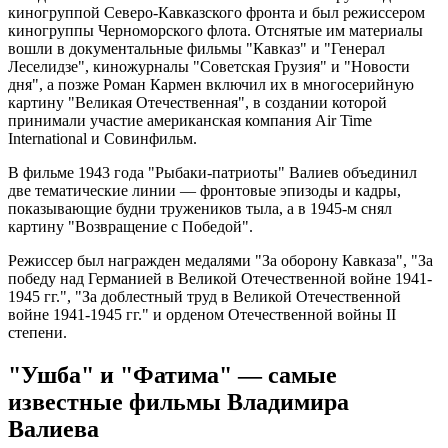
киногруппой Северо-Кавказского фронта и был режиссером
киногруппы Черноморского флота. Отснятые им материалы
вошли в документальные фильмы "Кавказ" и "Генерал
Леселидзе", киножурналы "Советская Грузия" и "Новости
дня", а позже Роман Кармен включил их в многосерийную
картину "Великая Отечественная", в создании которой
принимали участие американская компания Air Time
International и Совинфильм.
В фильме 1943 года "Рыбаки-патриоты" Валиев объединил
две тематические линии — фронтовые эпизоды и кадры,
показывающие будни тружеников тыла, а в 1945-м снял
картину "Возвращение с Победой".
Режиссер был награжден медалями "За оборону Кавказа", "За
победу над Германией в Великой Отечественной войне 1941-
1945 гг.", "За доблестный труд в Великой Отечественной
войне 1941-1945 гг." и орденом Отечественной войны II
степени.
"Ушба" и "Фатима" — самые
известные фильмы Владимира
Валиева