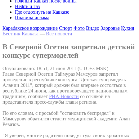
Южный Кавказ после войны
Нефть и газ
Где отдохнуть на Кавказе
Правила ислама
Карабахское возрождение
Спорт
Фото
Видео
Здоровье
Кухня
Вестник Кавказа
—
Все новости
В Северной Осетии запретили детский
конкурс супермоделей
Опубликовано: 18:51, 21 июн 2011 (UTC+3 MSK)
Глава Северной Осетии Таймураз Мамсуров запретил
проведение в республике конкурса "Детская супермодель
Алании 2011", который должен был впервые состояться в
республике 24 июня, как противоречащего национальным
традициям, сообщает
РИА Новости
со ссылкой на
представителя пресс-службы главы региона.
По его словам, с просьбой "остановить беспредел" к
Мамсурову обратился студент медицинской академии Алан
Ревазов.
"Я уверен, многие родители поведут туда своих крохотных