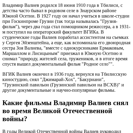
Владимир Валиев родился 18 июня 1910 года в Тбилиси, с
детства часто бывал в родовом селе в Знаурском районе
Южной Осетии. В 1927 году он начал учиться в школе-студии
при Госкинпроме Грузии (так тогда называлась "Грузия-
фильм"), через два года стал помощником режиссера, а в 1931-
м поступил на операторский факультет ВГИКа. В
студенческие годы Валиев поработал ассистентом на съемках
у Сергея Эйзенштейна, а еще, как вспоминала его двоюродная
сестра Зоя Валиева, "вместе с однокурсниками Ермаковым,
Маршаллом и Лисицыным" приезжал в Южную Осетию и
снимал "природу, жителей села, тружеников, и в итоге время
спустя вышел документальный фильм "Родное село"".
ВГИК Валиев окончил в 1936 году, вернулся на Тбилисскую
киностудию, снял "Джимарай-Хох", "Бакуриани",
"Грузинский павильон (Грузинский павильон на ВСХВ)" и
другие документальные и научно-популярные фильмы.
Какие фильмы Владимир Валиев снял
во время Великой Отечественной
войны?
В годы Великой Отечественной войны Валиев руководил