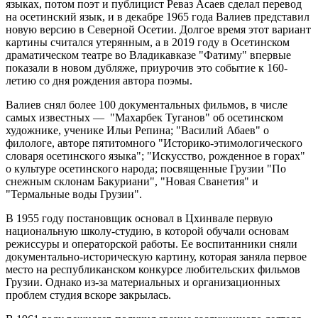
языках, потом поэт и публицист Реваз Асаев сделал перевод
на осетинский язык, и в декабре 1965 года Валиев представил
новую версию в Северной Осетии. Долгое время этот вариант
картины считался утерянным, а в 2019 году в Осетинском
драматическом театре во Владикавказе "Фатиму" впервые
показали в новом дубляже, приурочив это событие к 160-
летию со дня рождения автора поэмы.
Валиев снял более 100 документальных фильмов, в числе
самых известных — "Махарбек Туганов" об осетинском
художнике, ученике Ильи Репина; "Василий Абаев" о
филологе, авторе пятитомного "Историко-этимологического
словаря осетинского языка"; "Искусство, рожденное в горах"
о культуре осетинского народа; посвященные Грузии "По
снежным склонам Бакуриани", "Новая Сванетия" и
"Термальные воды Грузии".
В 1955 году постановщик основал в Цхинвале первую
национальную школу-студию, в которой обучали основам
режиссуры и операторской работы. Ее воспитанники сняли
документально-историческую картину, которая заняла первое
место на республиканском конкурсе любительских фильмов
Грузии. Однако из-за материальных и организационных
проблем студия вскоре закрылась.