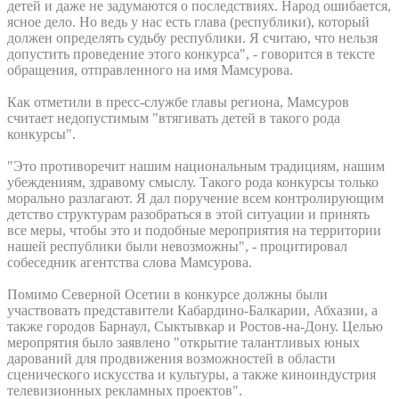
детей и даже не задумаются о последствиях. Народ ошибается,
ясное дело. Но ведь у нас есть глава (республики), который
должен определять судьбу республики. Я считаю, что нельзя
допустить проведение этого конкурса", - говорится в тексте
обращения, отправленного на имя Мамсурова.
Как отметили в пресс-службе главы региона, Мамсуров
считает недопустимым "втягивать детей в такого рода
конкурсы".
"Это противоречит нашим национальным традициям, нашим
убеждениям, здравому смыслу. Такого рода конкурсы только
морально разлагают. Я дал поручение всем контролирующим
детство структурам разобраться в этой ситуации и принять
все меры, чтобы это и подобные мероприятия на территории
нашей республики были невозможны", - процитировал
собеседник агентства слова Мамсурова.
Помимо Северной Осетии в конкурсе должны были
участвовать представители Кабардино-Балкарии, Абхазии, а
также городов Барнаул, Сыктывкар и Ростов-на-Дону. Целью
меропрятия было заявлено "открытие талантливых юных
дарований для продвижения возможностей в области
сценического искусства и культуры, а также киноиндустрия
телевизионных рекламных проектов".