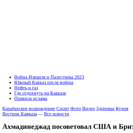
Война Израиля и Палестины 2023
Южный Кавказ после войны
Нефть и газ
Где отдохнуть на Кавказе
Правила ислама
Карабахское возрождение
Спорт
Фото
Видео
Здоровье
Кухня
Вестник Кавказа
—
Все новости
Ахмадинеджад посоветовал США и Брит