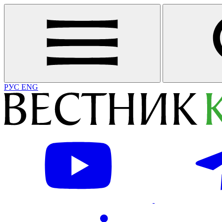
РУС
ENG