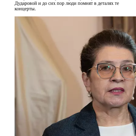
Дударовой и до сих пор люди помнят в деталях те
концерты.