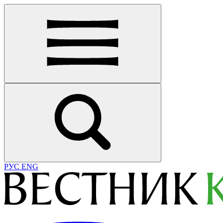
РУС
ENG