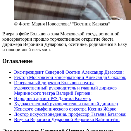
© Фото: Мария Новоселова/ “Вестник Кавказа“
Вчера в фойе Большого зала Московской государственной
консерватории прошло торжественное открытие бюста
дирижера Вероники Дударовой, осетинке, родившейся в Баку
и покорившей весь мир.
Оглавление
Экс-президент Северной Осетии Александр Дзасохов:
Ректор Московской консерватории Александр Соколов:
Генеральный директор Большого театра,
художественный руководитель и главный дирижер
Мариинского театра Валерий Гергиев:
Народный артист РФ Даниил Крамер:
Художественный руководитель и главный дирижер
Женского симфонического оркестра Ксения Жарко:
Доктор искусствоведения, профессор Татьяна Батагова:
Внучка Вероники Дударовой Вероника Вайнштейн:
Экс-президент Северной Осетии Александр