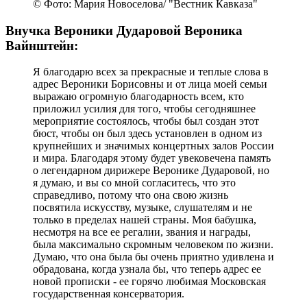
© Фото: Мария Новоселова/ "Вестник Кавказа"
Внучка Вероники Дударовой Вероника
Вайнштейн:
Я благодарю всех за прекрасные и теплые слова в
адрес Вероники Борисовны и от лица моей семьи
выражаю огромную благодарность всем, кто
приложил усилия для того, чтобы сегодняшнее
мероприятие состоялось, чтобы был создан этот
бюст, чтобы он был здесь установлен в одном из
крупнейших и значимых концертных залов России
и мира. Благодаря этому будет увековечена память
о легендарном дирижере Веронике Дударовой, но
я думаю, и вы со мной согласитесь, что это
справедливо, потому что она свою жизнь
посвятила искусству, музыке, слушателям и не
только в пределах нашей страны. Моя бабушка,
несмотря на все ее регалии, звания и награды,
была максимально скромным человеком по жизни.
Думаю, что она была бы очень приятно удивлена и
обрадована, когда узнала бы, что теперь адрес ее
новой прописки - ее горячо любимая Московская
государственная консерватория.