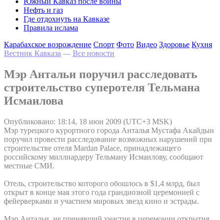
Южный Кавказ после войны
Нефть и газ
Где отдохнуть на Кавказе
Правила ислама
Карабахское возрождение
Спорт
Фото
Видео
Здоровье
Кухня
Вестник Кавказа
—
Все новости
Мэр Антальи поручил расследовать
строительство суперотеля Тельмана
Исмаилова
Опубликовано: 18:14, 18 июн 2009 (UTC+3 MSK)
Мэр турецкого курортного города Анталья Мустафа Акайдын
поручил провести расследование возможных нарушений при
строительстве отеля Mardan Palace, принадлежащего
российскому миллиардеру Тельману Исмаилову, сообщают
местные СМИ.
Отель, строительство которого обошлось в $1,4 млрд, был
открыт в конце мая этого года грандиозной церемонией с
фейерверками и участием мировых звезд кино и эстрады.
Мэр Антальи, не принявший участие в церемонии открытия