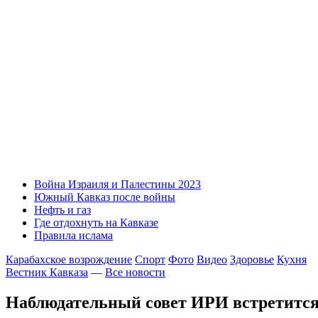
Война Израиля и Палестины 2023
Южный Кавказ после войны
Нефть и газ
Где отдохнуть на Кавказе
Правила ислама
Карабахское возрождение
Спорт
Фото
Видео
Здоровье
Кухня
Вестник Кавказа
—
Все новости
Наблюдательный совет ИРИ встретится