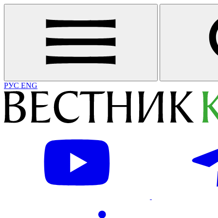
РУС
ENG