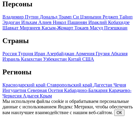
Персоны
Владимир Путин
Дональд Трамп
Си Цзиньпин
Реджеп Тайип
Эрдоган
Ильхам Алиев
Никол Пашинян
Ираклий Кобахидзе
Шавкат Мирзиеев
Касым-Жомарт Токаев
Масуд Пезешкиан
Страны
Россия
Турция
Иран
Азербайджан
Армения
Грузия
Абхазия
Израиль
Казахстан
Узбекистан
Китай
США
Регионы
Краснодарский край
Ставропольский край
Дагестан
Чечня
Ингушетия
Северная Осетия
Кабардино-Балкария
Карачаево-
Черкесия
Адыгея
Крым
Мы используем файлы cookie и обрабатываем персональные
данные с использованием Яндекс Метрики, чтобы обеспечить
вам наилучшее взаимодействие с нашим веб-сайтом.
ОК