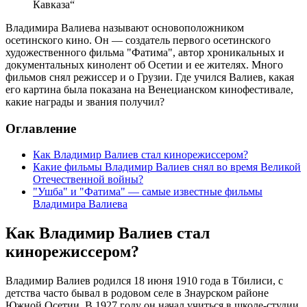
Кавказа“
Владимира Валиева называют основоположником
осетинского кино. Он — создатель первого осетинского
художественного фильма "Фатима", автор хроникальных и
документальных кинолент об Осетии и ее жителях. Много
фильмов снял режиссер и о Грузии. Где учился Валиев, какая
его картина была показана на Венецианском кинофестивале,
какие награды и звания получил?
Оглавление
Как Владимир Валиев стал кинорежиссером?
Какие фильмы Владимир Валиев снял во время Великой
Отечественной войны?
"Ушба" и "Фатима" — самые известные фильмы
Владимира Валиева
Как Владимир Валиев стал
кинорежиссером?
Владимир Валиев родился 18 июня 1910 года в Тбилиси, с
детства часто бывал в родовом селе в Знаурском районе
Южной Осетии. В 1927 году он начал учиться в школе-студии