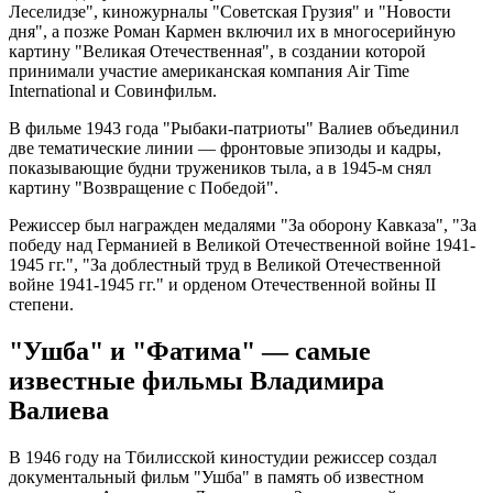
Леселидзе", киножурналы "Советская Грузия" и "Новости
дня", а позже Роман Кармен включил их в многосерийную
картину "Великая Отечественная", в создании которой
принимали участие американская компания Air Time
International и Совинфильм.
В фильме 1943 года "Рыбаки-патриоты" Валиев объединил
две тематические линии — фронтовые эпизоды и кадры,
показывающие будни тружеников тыла, а в 1945-м снял
картину "Возвращение с Победой".
Режиссер был награжден медалями "За оборону Кавказа", "За
победу над Германией в Великой Отечественной войне 1941-
1945 гг.", "За доблестный труд в Великой Отечественной
войне 1941-1945 гг." и орденом Отечественной войны II
степени.
"Ушба" и "Фатима" — самые
известные фильмы Владимира
Валиева
В 1946 году на Тбилисской киностудии режиссер создал
документальный фильм "Ушба" в память об известном