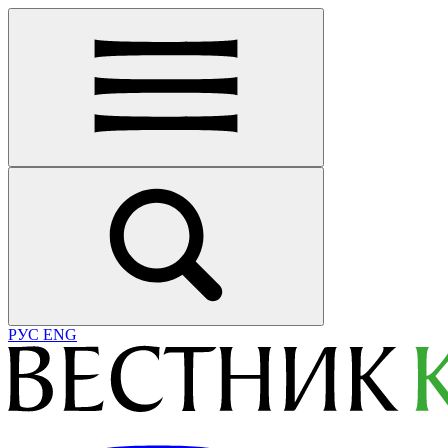
РУС
ENG