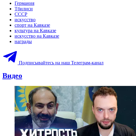
Германия
Тбилиси
СССР
искусство
спорт на Кавказе
культура на Кавказе
искусство на Кавказе
награды
Подписывайтесь на наш Телеграм-канал
Видео