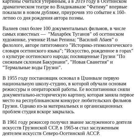
картины считался утерянным, а в 2019 году в Осетинском
драматическом театре во Владикавказе "Фатиму" впервые
показали в новом дубляже, приурочив это событие к 160-
летию со дня рождения автора поэмы.
Валиев снял более 100 документальных фильмов, в числе
самых известных — "Махарбек Туганов" об осетинском
художнике, ученике Ильи Репина; "Василий Абаев" о
филологе, авторе пятитомного "Историко-этимологического
словаря осетинского языка"; "Искусство, рожденное в горах"
о культуре осетинского народа; посвященные Грузии "По
снежным склонам Бакуриани", "Новая Сванетия" и
"Термальные воды Грузии".
В 1955 году постановщик основал в Цхинвале первую
национальную школу-студию, в которой обучали основам
режиссуры и операторской работы. Ее воспитанники сняли
документально-историческую картину, которая заняла первое
место на республиканском конкурсе любительских фильмов
Грузии. Однако из-за материальных и организационных
проблем студия вскоре закрылась.
В 1961 году режиссер получил звание заслуженного деятеля
искусств Грузинской ССР, в 1965-м стал заслуженным
деятелем искусств Северо-Осетинской АССР.