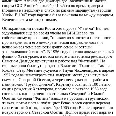
альпинисте Александре Джапаридзе. Заслуженный мастер
спорта СССР погиб в октябре 1945-го во время траверса
(подъема на вершину и спуск по разным маршрутам) вершин
Ушбы. В 1947 году картина была показана на международном
Венецианском кинофестивале.
Об экранизации поэмы Коста Хетагурова "Фатима" Валиев
задумывался еще во время учебы во ВГИКе: его, по
собственному признанию, "привлекло многое: и поэтичность
произведения, и его демократическая направленность, и
вечно живая тема верности долгу, семье, и острый
захватывающий сюжет". В 1956 году он снял документальный
фильм о Хетагурове, а потом вместе с известным режиссером
Семеном Долидзе приступил к работе над "Фатимой". На
главные роли были утверждены Владимир Тхапсаев, Тамара
Кокова, Отар Мегвинетухуцеси и Гиули Чохонелидзе, в апреле
1957 года кинематографисты выбрали места для натурных
съемок в Северной Осетии, а через месяц началась работа в
павильонах "Грузия-фильма". Картину посвятили 100-летию
со дня рождения Хетагурова, премьера в октябре 1958 года
состоялась одновременно в столицах Северной и Южной
Осетии. Сначала "Фатима" вышла на русском и грузинском
языках, потом поэт и публицист Реваз Асаев сделал перевод
на осетинский язык, и в декабре 1965 года Валиев представил
новую версию в Северной Осетии. Долгое время этот вариант