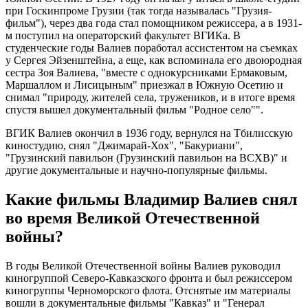
при Госкинпроме Грузии (так тогда называлась "Грузия-
фильм"), через два года стал помощником режиссера, а в 1931-
м поступил на операторский факультет ВГИКа. В
студенческие годы Валиев поработал ассистентом на съемках
у Сергея Эйзенштейна, а еще, как вспоминала его двоюродная
сестра Зоя Валиева, "вместе с однокурсниками Ермаковым,
Маршаллом и Лисицыным" приезжал в Южную Осетию и
снимал "природу, жителей села, тружеников, и в итоге время
спустя вышел документальный фильм "Родное село"".
ВГИК Валиев окончил в 1936 году, вернулся на Тбилисскую
киностудию, снял "Джимарай-Хох", "Бакуриани",
"Грузинский павильон (Грузинский павильон на ВСХВ)" и
другие документальные и научно-популярные фильмы.
Какие фильмы Владимир Валиев снял
во время Великой Отечественной
войны?
В годы Великой Отечественной войны Валиев руководил
киногруппой Северо-Кавказского фронта и был режиссером
киногруппы Черноморского флота. Отснятые им материалы
вошли в документальные фильмы "Кавказ" и "Генерал