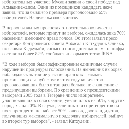
избирательных участков Мусави заявил о своей победе над
Ахмадинежадом. Один из помощников кандидата даже
заявил, что за бывшего премьера проголосовало 65%
избирателей. На деле оказалось иначе.
В первоначальных прогнозах относительно количества
избирателей, которые придут на выборы, ожидалась явка 70%
населения, имеющего право голоса. Об этом заявил пресс-
секретарь Контрольного совета Аббасали Кятхудайи. Однако,
по словам Кядхудайи, согласно последним данным эта цифра
составила более 82%, сообщает информагентство İRNA.
"В ходе выборов были зафиксированы единичные случаи
нарушений процедуры голосования. На нынешних выборах
наблюдалось активное участие иранских граждан,
проживающих за рубежом: в этом году количество
проголосовавших было в три раза больше по сравнению с
предыдущими выборами. По сравнению с президентскими
выборами 2005 года в Тегеране число избирателей,
участвовавших в голосовании, увеличилось на 50%, в других
городах - на 20%. В случае, если никто из претендентов на
пост президента не наберет 50% голосов, двое кандидатов,
получивших максимальную поддержку избирателей, выйдут
во второй тур выборов", - заявил Кятхудайи.