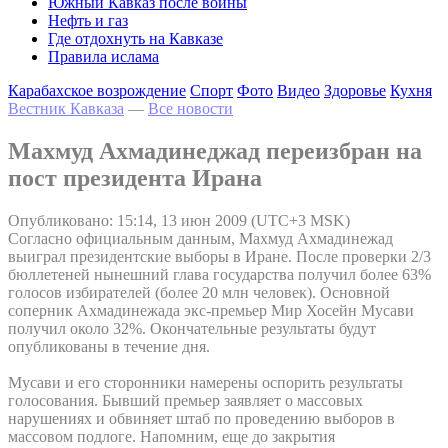
Южный Кавказ после войны
Нефть и газ
Где отдохнуть на Кавказе
Правила ислама
Карабахское возрождение
Спорт
Фото
Видео
Здоровье
Кухня
Вестник Кавказа
—
Все новости
Махмуд Ахмадинеджад переизбран на
пост президента Ирана
Опубликовано: 15:14, 13 июн 2009 (UTC+3 MSK)
Согласно официальным данным, Махмуд Ахмадинежад
выиграл президентские выборы в Иране. После проверки 2/3
бюллетеней нынешний глава государства получил более 63%
голосов избирателей (более 20 млн человек). Основной
соперник Ахмадинежада экс-премьер Мир Хосейн Мусави
получил около 32%. Окончательные результаты будут
опубликованы в течение дня.
Мусави и его сторонники намерены оспорить результаты
голосования. Бывший премьер заявляет о массовых
нарушениях и обвиняет штаб по проведению выборов в
массовом подлоге. Напомним, еще до закрытия