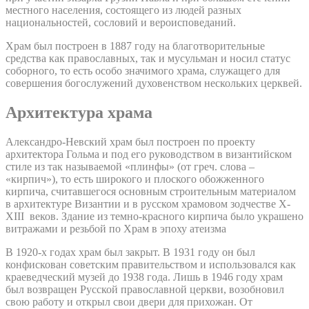
местного населения, состоящего из людей разных
национальностей, сословий и вероисповеданий.
Храм был построен в 1887 году на благотворительные
средства как православных, так и мусульман и носил статус
соборного, то есть особо значимого храма, служащего для
совершения богослужений духовенством нескольких церквей.
Архитектура храма
Александро-Невский храм был построен по проекту
архитектора Гольма и под его руководством в византийском
стиле из так называемой «плинфы» (от греч. слова –
«кирпич»), то есть широкого и плоского обожженного
кирпича, считавшегося основным строительным материалом
в архитектуре Византии и в русском храмовом зодчестве X-
XIII веков. Здание из темно-красного кирпича было украшено
витражами и резьбой по Храм в эпоху атеизма
В 1920-х годах храм был закрыт. В 1931 году он был
конфискован советским правительством и использовался как
краеведческий музей до 1938 года. Лишь в 1946 году храм
был возвращен Русской православной церкви, возобновил
свою работу и открыл свои двери для прихожан. От