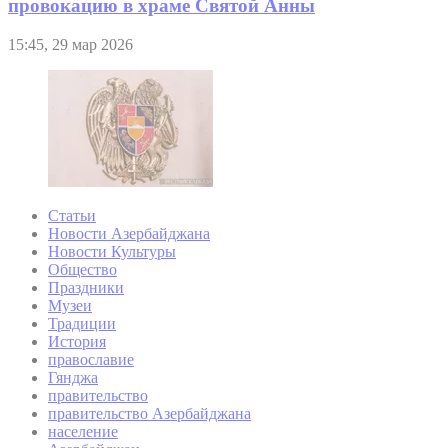
провокацию в храме Святой Анны
15:45, 29 мар 2026
Статьи
Новости Азербайджана
Новости Культуры
Общество
Праздники
Музеи
Традиции
История
православие
Гянджа
правительство
правительство Азербайджана
население