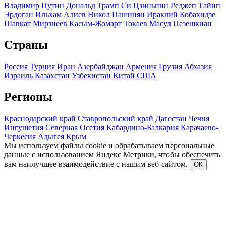
Владимир Путин
Дональд Трамп
Си Цзиньпин
Реджеп Тайип
Эрдоган
Ильхам Алиев
Никол Пашинян
Ираклий Кобахидзе
Шавкат Мирзиеев
Касым-Жомарт Токаев
Масуд Пезешкиан
Страны
Россия
Турция
Иран
Азербайджан
Армения
Грузия
Абхазия
Израиль
Казахстан
Узбекистан
Китай
США
Регионы
Краснодарский край
Ставропольский край
Дагестан
Чечня
Ингушетия
Северная Осетия
Кабардино-Балкария
Карачаево-
Черкесия
Адыгея
Крым
Мы используем файлы cookie и обрабатываем персональные
данные с использованием Яндекс Метрики, чтобы обеспечить
вам наилучшее взаимодействие с нашим веб-сайтом.
ОК