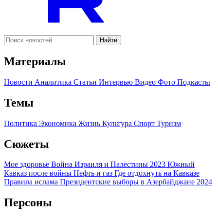
Найти
Материалы
Новости
Аналитика
Статьи
Интервью
Видео
Фото
Подкасты
Темы
Политика
Экономика
Жизнь
Культура
Спорт
Туризм
Сюжеты
Мое здоровье
Война Израиля и Палестины 2023
Южный
Кавказ после войны
Нефть и газ
Где отдохнуть на Кавказе
Правила ислама
Президентские выборы в Азербайджане 2024
Персоны