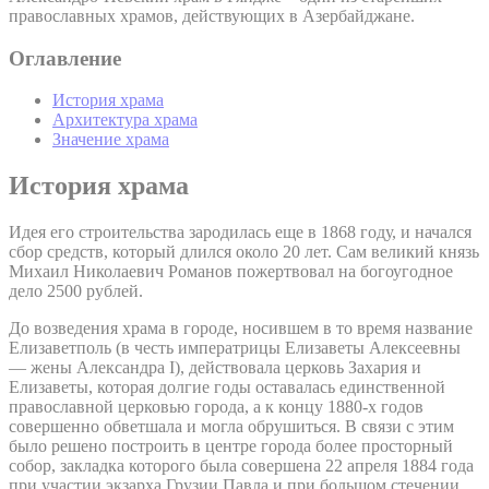
православных храмов, действующих в Азербайджане.
Оглавление
История храма
Архитектура храма
Значение храма
История храма
Идея его строительства зародилась еще в 1868 году, и начался
сбор средств, который длился около 20 лет. Сам великий князь
Михаил Николаевич Романов пожертвовал на богоугодное
дело 2500 рублей.
До возведения храма в городе, носившем в то время название
Елизаветполь (в честь императрицы Елизаветы Алексеевны
— жены Александра I), действовала церковь Захария и
Елизаветы, которая долгие годы оставалась единственной
православной церковью города, а к концу 1880-х годов
совершенно обветшала и могла обрушиться. В связи с этим
было решено построить в центре города более просторный
собор, закладка которого была совершена 22 апреля 1884 года
при участии экзарха Грузии Павла и при большом стечении