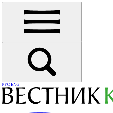
РУС
ENG