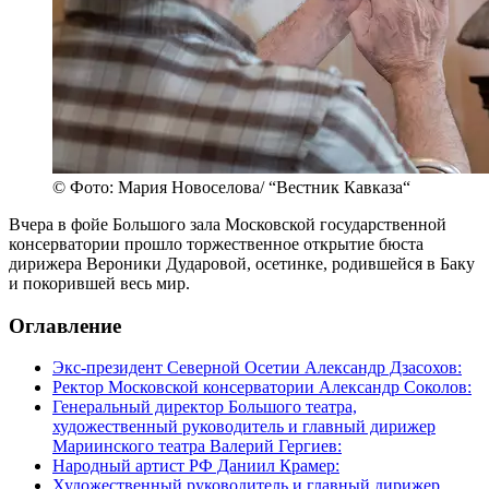
© Фото: Мария Новоселова/ “Вестник Кавказа“
Вчера в фойе Большого зала Московской государственной
консерватории прошло торжественное открытие бюста
дирижера Вероники Дударовой, осетинке, родившейся в Баку
и покорившей весь мир.
Оглавление
Экс-президент Северной Осетии Александр Дзасохов:
Ректор Московской консерватории Александр Соколов:
Генеральный директор Большого театра,
художественный руководитель и главный дирижер
Мариинского театра Валерий Гергиев:
Народный артист РФ Даниил Крамер:
Художественный руководитель и главный дирижер