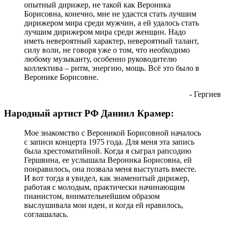
опытный дирижер, не такой как Вероника
Борисовна, конечно, мне не удастся стать лучшим
дирижером мира среди мужчин, а ей удалось стать
лучшим дирижером мира среди женщин. Надо
иметь невероятный характер, невероятный талант,
силу воли, не говоря уже о том, что необходимо
любому музыканту, особенно руководителю
коллектива – ритм, энергию, мощь. Всё это было в
Веронике Борисовне.
- Гергиев
Народный артист РФ Даниил Крамер:
Мое знакомство с Вероникой Борисовной началось
с записи концерта 1975 года. Для меня эта запись
была хрестоматийной. Когда я сыграл рапсодию
Гершвина, ее услышала Вероника Борисовна, ей
понравилось, она позвала меня выступать вместе.
И вот тогда я увидел, как знаменитый дирижер,
работая с молодым, практически начинающим
пианистом, внимательнейшим образом
выслушивала мои идеи, и когда ей нравилось,
соглашалась.