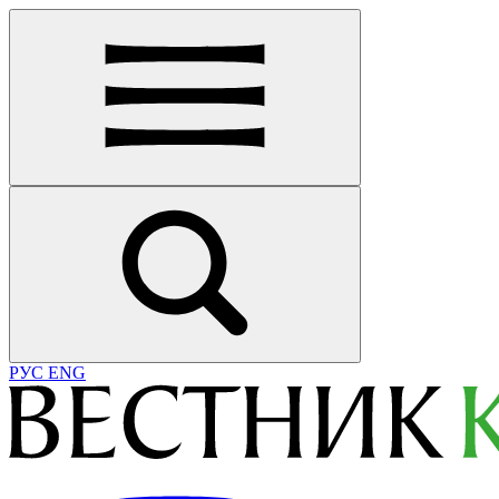
РУС
ENG