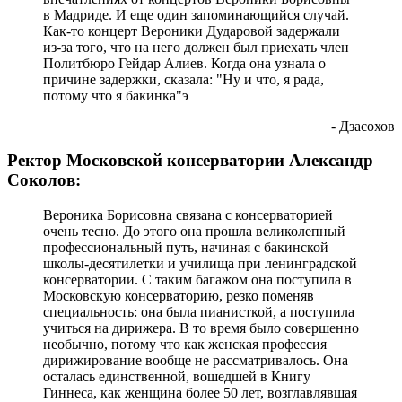
в Мадриде. И еще один запоминающийся случай.
Как-то концерт Вероники Дударовой задержали
из-за того, что на него должен был приехать член
Политбюро Гейдар Алиев. Когда она узнала о
причине задержки, сказала: "Ну и что, я рада,
потому что я бакинка"э
- Дзасохов
Ректор Московской консерватории Александр
Соколов:
Вероника Борисовна связана с консерваторией
очень тесно. До этого она прошла великолепный
профессиональный путь, начиная с бакинской
школы-десятилетки и училища при ленинградской
консерватории. С таким багажом она поступила в
Московскую консерваторию, резко поменяв
специальность: она была пианисткой, а поступила
учиться на дирижера. В то время было совершенно
необычно, потому что как женская профессия
дирижирование вообще не рассматривалось. Она
осталась единственной, вошедшей в Книгу
Гиннеса, как женщина более 50 лет, возглавлявшая