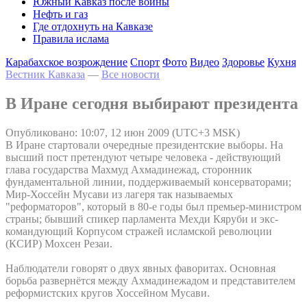
Южный Кавказ после войны
Нефть и газ
Где отдохнуть на Кавказе
Правила ислама
Карабахское возрождение
Спорт
Фото
Видео
Здоровье
Кухня
Вестник Кавказа
—
Все новости
В Иране сегодня выбирают президента
Опубликовано: 10:07, 12 июн 2009 (UTC+3 MSK)
В Иране стартовали очередные президентские выборы. На
высший пост претендуют четыре человека - действующий
глава государства Махмуд Ахмадинежад, сторонник
фундаментальной линии, поддерживаемый консерваторами;
Мир-Хоссейн Мусави из лагеря так называемых
"реформаторов", который в 80-е годы был премьер-министром
страны; бывший спикер парламента Мехди Кяруби и экс-
командующий Корпусом стражей исламской революции
(КСИР) Мохсен Резаи.
Наблюдатели говорят о двух явных фаворитах. Основная
борьба развернётся между Ахмадинежадом и представителем
реформистских кругов Хоссейном Мусави.