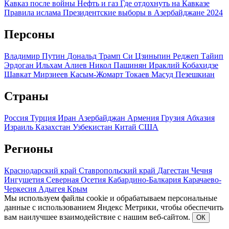
Кавказ после войны
Нефть и газ
Где отдохнуть на Кавказе
Правила ислама
Президентские выборы в Азербайджане 2024
Персоны
Владимир Путин
Дональд Трамп
Си Цзиньпин
Реджеп Тайип
Эрдоган
Ильхам Алиев
Никол Пашинян
Ираклий Кобахидзе
Шавкат Мирзиеев
Касым-Жомарт Токаев
Масуд Пезешкиан
Страны
Россия
Турция
Иран
Азербайджан
Армения
Грузия
Абхазия
Израиль
Казахстан
Узбекистан
Китай
США
Регионы
Краснодарский край
Ставропольский край
Дагестан
Чечня
Ингушетия
Северная Осетия
Кабардино-Балкария
Карачаево-
Черкесия
Адыгея
Крым
Мы используем файлы cookie и обрабатываем персональные
данные с использованием Яндекс Метрики, чтобы обеспечить
вам наилучшее взаимодействие с нашим веб-сайтом.
ОК