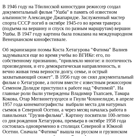
В 1946 году на Тбилисской киностудии режиссер создал
документальный фильм "Ушба" в память об известном
альпинисте Александре Джапаридзе. Заслуженный мастер
спорта СССР погиб в октябре 1945-го во время траверса
(подъема на вершину и спуск по разным маршрутам) вершин
Ушбы. В 1947 году картина была показана на международном
Венецианском кинофестивале.
Об экранизации поэмы Коста Хетагурова "Фатима" Валиев
задумывался еще во время учебы во ВГИКе: его, по
собственному признанию, "привлекло многое: и поэтичность
произведения, и его демократическая направленность, и
вечно живая тема верности долгу, семье, и острый
захватывающий сюжет". В 1956 году он снял документальный
фильм о Хетагурове, а потом вместе с известным режиссером
Семеном Долидзе приступил к работе над "Фатимой". На
главные роли были утверждены Владимир Тхапсаев, Тамара
Кокова, Отар Мегвинетухуцеси и Гиули Чохонелидзе, в апреле
1957 года кинематографисты выбрали места для натурных
съемок в Северной Осетии, а через месяц началась работа в
павильонах "Грузия-фильма". Картину посвятили 100-летию
со дня рождения Хетагурова, премьера в октябре 1958 года
состоялась одновременно в столицах Северной и Южной
Осетии. Сначала "Фатима" вышла на русском и грузинском