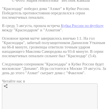
© Фото: Мария Новоселова/ “Вестник Кавказа“
"Краснодар" победил дома "Ахмат" в Кубке России.
Победитель противостояния определился в серии
послематчевых пенальти.
В среду, 5 августа, прошла встреча
Кубка России по футболу
между "Краснодаром" и "Ахматом".
Основное время матче завершилось вничью 1:1. На гол
"Краснодара", забитый полузащитником Даниилом Уткиным
на 66-й минуте, грозненцы ответили точным ударом
нападающего Максима Самородова на 93-й минуте. В серии
послематчевых пенальти сильнее был "Краснодар" (5:4).
Следующим соперником "Краснодара" в Кубке России будет
московское "Динамо". Игра состоится в Москве 19 августа. За
день до этого "Ахмат" сыграет дома с "Факелом".
Читайте нас в