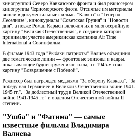
киногруппой Северо-Кавказского фронта и был режиссером
киногруппы Черноморского флота. Отснятые им материалы
вошли в документальные фильмы "Кавказ" и "Генерал
Леселидзе", киножурналы "Советская Грузия" и "Новости
дня", а позже Роман Кармен включил их в многосерийную
картину "Великая Отечественная", в создании которой
принимали участие американская компания Air Time
International и Совинфильм.
В фильме 1943 года "Рыбаки-патриоты" Валиев объединил
две тематические линии — фронтовые эпизоды и кадры,
показывающие будни тружеников тыла, а в 1945-м снял
картину "Возвращение с Победой".
Режиссер был награжден медалями "За оборону Кавказа", "За
победу над Германией в Великой Отечественной войне 1941-
1945 гг.", "За доблестный труд в Великой Отечественной
войне 1941-1945 гг." и орденом Отечественной войны II
степени.
"Ушба" и "Фатима" — самые
известные фильмы Владимира
Валиева