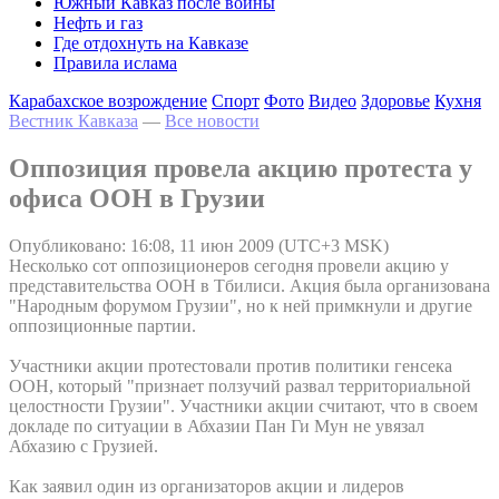
Южный Кавказ после войны
Нефть и газ
Где отдохнуть на Кавказе
Правила ислама
Карабахское возрождение
Спорт
Фото
Видео
Здоровье
Кухня
Вестник Кавказа
—
Все новости
Оппозиция провела акцию протеста у
офиса ООН в Грузии
Опубликовано: 16:08, 11 июн 2009 (UTC+3 MSK)
Несколько сот оппозиционеров сегодня провели акцию у
представительства ООН в Тбилиси. Акция была организована
"Народным форумом Грузии", но к ней примкнули и другие
оппозиционные партии.
Участники акции протестовали против политики генсека
ООН, который "признает ползучий развал территориальной
целостности Грузии". Участники акции считают, что в своем
докладе по ситуации в Абхазии Пан Ги Мун не увязал
Абхазию с Грузией.
Как заявил один из организаторов акции и лидеров