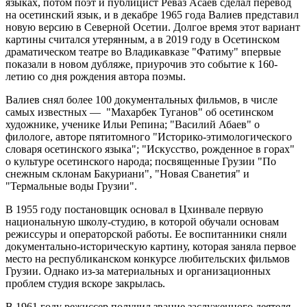
языках, потом поэт и публицист Реваз Асаев сделал перевод
на осетинский язык, и в декабре 1965 года Валиев представил
новую версию в Северной Осетии. Долгое время этот вариант
картины считался утерянным, а в 2019 году в Осетинском
драматическом театре во Владикавказе "Фатиму" впервые
показали в новом дубляже, приурочив это событие к 160-
летию со дня рождения автора поэмы.
Валиев снял более 100 документальных фильмов, в числе
самых известных — "Махарбек Туганов" об осетинском
художнике, ученике Ильи Репина; "Василий Абаев" о
филологе, авторе пятитомного "Историко-этимологического
словаря осетинского языка"; "Искусство, рожденное в горах"
о культуре осетинского народа; посвященные Грузии "По
снежным склонам Бакуриани", "Новая Сванетия" и
"Термальные воды Грузии".
В 1955 году постановщик основал в Цхинвале первую
национальную школу-студию, в которой обучали основам
режиссуры и операторской работы. Ее воспитанники сняли
документально-историческую картину, которая заняла первое
место на республиканском конкурсе любительских фильмов
Грузии. Однако из-за материальных и организационных
проблем студия вскоре закрылась.
В 1961 году режиссер получил звание заслуженного деятеля