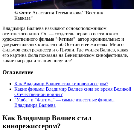
© Фото: Анастасия Тесемникова/ “Вестник
Кавказа“
Владимира Валиева называют основоположником
осетинского кино. Он — создатель первого осетинского
художественного фильма "Фатима", автор хроникальных и
документальных кинолент об Осетии и ее жителях. Много
фильмов снял режиссер и о Грузии. Где учился Валиев, какая
его картина была показана на Венецианском кинофестивале,
какие награды и звания получил?
Оглавление
Как Владимир Валиев стал кинорежиссером?
Какие фильмы Владимир Валиев снял во время Великой
Отечественной войны?
"Ушба" и "Фатима" — самые известные фильмы
Владимира Валиева
Как Владимир Валиев стал
кинорежиссером?