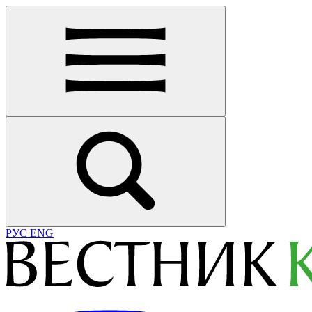
РУС
ENG