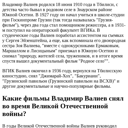
Владимир Валиев родился 18 июня 1910 года в Тбилиси, с
детства часто бывал в родовом селе в Знаурском районе
Южной Осетии. В 1927 году он начал учиться в школе-студии
при Госкинпроме Грузии (так тогда называлась "Грузия-
фильм"), через два года стал помощником режиссера, а в 1931-
м поступил на операторский факультет ВГИКа. В
студенческие годы Валиев поработал ассистентом на съемках
у Сергея Эйзенштейна, а еще, как вспоминала его двоюродная
сестра Зоя Валиева, "вместе с однокурсниками Ермаковым,
Маршаллом и Лисицыным" приезжал в Южную Осетию и
снимал "природу, жителей села, тружеников, и в итоге время
спустя вышел документальный фильм "Родное село"".
ВГИК Валиев окончил в 1936 году, вернулся на Тбилисскую
киностудию, снял "Джимарай-Хох", "Бакуриани",
"Грузинский павильон (Грузинский павильон на ВСХВ)" и
другие документальные и научно-популярные фильмы.
Какие фильмы Владимир Валиев снял
во время Великой Отечественной
войны?
В годы Великой Отечественной войны Валиев руководил