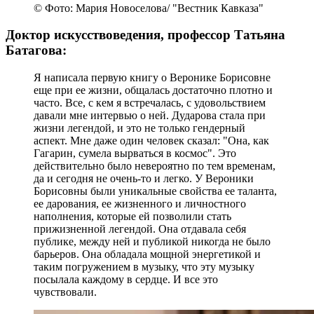
© Фото: Мария Новоселова/ "Вестник Кавказа"
Доктор искусствоведения, профессор Татьяна
Батагова:
Я написала первую книгу о Веронике Борисовне
еще при ее жизни, общалась достаточно плотно и
часто. Все, с кем я встречалась, с удовольствием
давали мне интервью о ней. Дударова стала при
жизни легендой, и это не только гендерный
аспект. Мне даже один человек сказал: "Она, как
Гагарин, сумела вырваться в космос". Это
действительно было невероятно по тем временам,
да и сегодня не очень-то и легко. У Вероники
Борисовны были уникальные свойства ее таланта,
ее дарования, ее жизненного и личностного
наполнения, которые ей позволили стать
прижизненной легендой. Она отдавала себя
публике, между ней и публикой никогда не было
барьеров. Она обладала мощной энергетикой и
таким погружением в музыку, что эту музыку
посылала каждому в сердце. И все это
чувствовали.