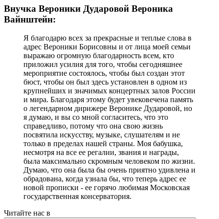
Внучка Вероники Дударовой Вероника
Вайнштейн:
Я благодарю всех за прекрасные и теплые слова в
адрес Вероники Борисовны и от лица моей семьи
выражаю огромную благодарность всем, кто
приложил усилия для того, чтобы сегодняшнее
мероприятие состоялось, чтобы был создан этот
бюст, чтобы он был здесь установлен в одном из
крупнейших и значимых концертных залов России
и мира. Благодаря этому будет увековечена память
о легендарном дирижере Веронике Дударовой, но
я думаю, и вы со мной согласитесь, что это
справедливо, потому что она свою жизнь
посвятила искусству, музыке, слушателям и не
только в пределах нашей страны. Моя бабушка,
несмотря на все ее регалии, звания и награды,
была максимально скромным человеком по жизни.
Думаю, что она была бы очень приятно удивлена и
обрадована, когда узнала бы, что теперь адрес ее
новой прописки - ее горячо любимая Московская
государственная консерватория.
Читайте нас в