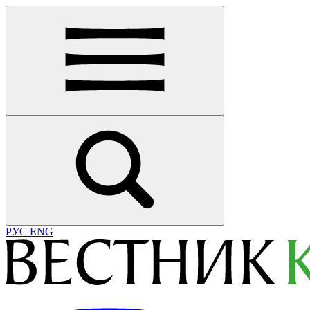
РУС
ENG