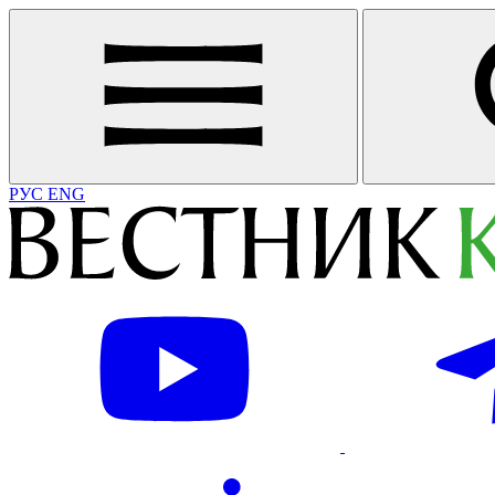
РУС
ENG