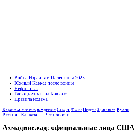
Война Израиля и Палестины 2023
Южный Кавказ после войны
Нефть и газ
Где отдохнуть на Кавказе
Правила ислама
Карабахское возрождение
Спорт
Фото
Видео
Здоровье
Кухня
Вестник Кавказа
—
Все новости
Ахмадинежад: официальные лица США 