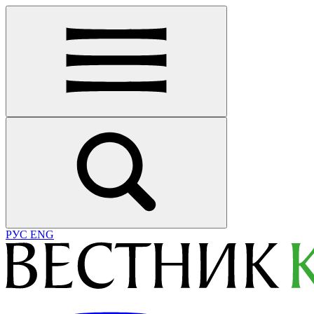
РУС
ENG