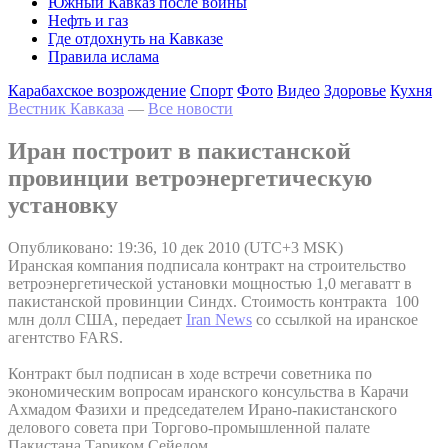
Южный Кавказ после войны
Нефть и газ
Где отдохнуть на Кавказе
Правила ислама
Карабахское возрождение
Спорт
Фото
Видео
Здоровье
Кухня
Вестник Кавказа
—
Все новости
Иран построит в пакистанской
провинции ветроэнергетическую
установку
Опубликовано: 19:36, 10 дек 2010 (UTC+3 MSK)
Иранская компания подписала контракт на строительство
ветроэнергетической установки мощностью 1,0 мегаватт в
пакистанской провинции Синдх. Стоимость контракта 100
млн долл США, передает
Iran News
со ссылкой на иранское
агентство FARS.
Контракт был подписан в ходе встречи советника по
экономическим вопросам иранского консульства в Карачи
Ахмадом Фазихи и председателем Ирано-пакистанского
делового совета при Торгово-промышленной палате
Пакистана Тариком Сейедом.