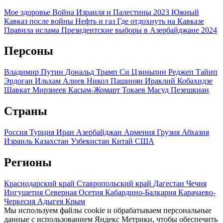
Мое здоровье
Война Израиля и Палестины 2023
Южный
Кавказ после войны
Нефть и газ
Где отдохнуть на Кавказе
Правила ислама
Президентские выборы в Азербайджане 2024
Персоны
Владимир Путин
Дональд Трамп
Си Цзиньпин
Реджеп Тайип
Эрдоган
Ильхам Алиев
Никол Пашинян
Ираклий Кобахидзе
Шавкат Мирзиеев
Касым-Жомарт Токаев
Масуд Пезешкиан
Страны
Россия
Турция
Иран
Азербайджан
Армения
Грузия
Абхазия
Израиль
Казахстан
Узбекистан
Китай
США
Регионы
Краснодарский край
Ставропольский край
Дагестан
Чечня
Ингушетия
Северная Осетия
Кабардино-Балкария
Карачаево-
Черкесия
Адыгея
Крым
Мы используем файлы cookie и обрабатываем персональные
данные с использованием Яндекс Метрики, чтобы обеспечить