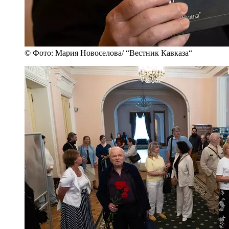
© Фото: Мария Новоселова/ “Вестник Кавказа“