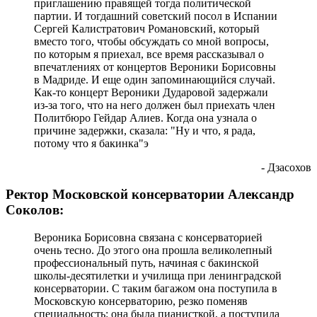
приглашению правящей тогда политической
партии. И тогдашний советский посол в Испании
Сергей Калистратович Романовский, который
вместо того, чтобы обсуждать со мной вопросы,
по которым я приехал, все время рассказывал о
впечатлениях от концертов Вероники Борисовны
в Мадриде. И еще один запоминающийся случай.
Как-то концерт Вероники Дударовой задержали
из-за того, что на него должен был приехать член
Политбюро Гейдар Алиев. Когда она узнала о
причине задержки, сказала: "Ну и что, я рада,
потому что я бакинка"э
- Дзасохов
Ректор Московской консерватории Александр
Соколов:
Вероника Борисовна связана с консерваторией
очень тесно. До этого она прошла великолепный
профессиональный путь, начиная с бакинской
школы-десятилетки и училища при ленинградской
консерватории. С таким багажом она поступила в
Московскую консерваторию, резко поменяв
специальность: она была пианисткой, а поступила