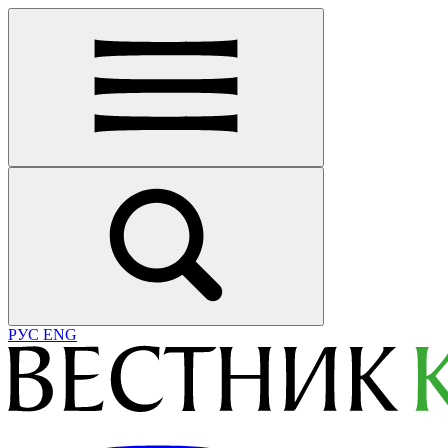
РУС
ENG