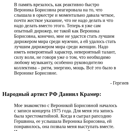
В память врезалось, как реактивно быстро
Вероника Борисовна реагировала на то, что
слышала в оркестре и моментально давала четкое,
почти жесткое указание, что не надо делать и что
надо делать вместо этого. Теперь я уже сам
опытный дирижер, не такой как Вероника
Борисовна, конечно, мне не удастся стать лучшим
дирижером мира среди мужчин, а ей удалось стать
лучшим дирижером мира среди женщин. Надо
иметь невероятный характер, невероятный талант,
силу воли, не говоря уже о том, что необходимо
любому музыканту, особенно руководителю
коллектива – ритм, энергию, мощь. Всё это было в
Веронике Борисовне.
- Гергиев
Народный артист РФ Даниил Крамер:
Мое знакомство с Вероникой Борисовной началось
с записи концерта 1975 года. Для меня эта запись
была хрестоматийной. Когда я сыграл рапсодию
Гершвина, ее услышала Вероника Борисовна, ей
понравилось, она позвала меня выступать вместе.