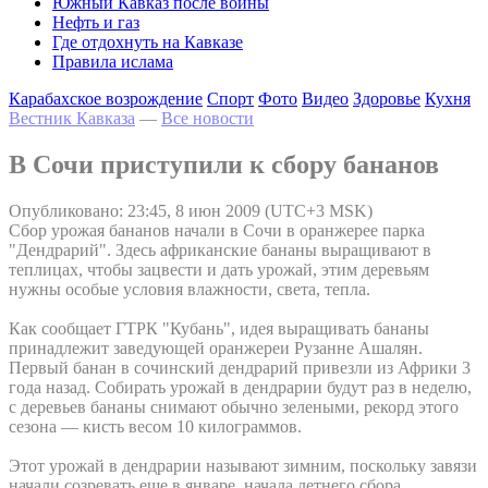
Южный Кавказ после войны
Нефть и газ
Где отдохнуть на Кавказе
Правила ислама
Карабахское возрождение
Спорт
Фото
Видео
Здоровье
Кухня
Вестник Кавказа
—
Все новости
В Сочи приступили к сбору бананов
Опубликовано: 23:45, 8 июн 2009 (UTC+3 MSK)
Сбор урожая бананов начали в Сочи в оранжерее парка
"Дендрарий". Здесь африканские бананы выращивают в
теплицах, чтобы зацвести и дать урожай, этим деревьям
нужны особые условия влажности, света, тепла.
Как сообщает ГТРК "Кубань", идея выращивать бананы
принадлежит заведующей оранжереи Рузанне Ашалян.
Первый банан в сочинский дендрарий привезли из Африки 3
года назад. Собирать урожай в дендрарии будут раз в неделю,
с деревьев бананы снимают обычно зелеными, рекорд этого
сезона — кисть весом 10 килограммов.
Этот урожай в дендрарии называют зимним, поскольку завязи
начали созревать еще в январе, начала летнего сбора