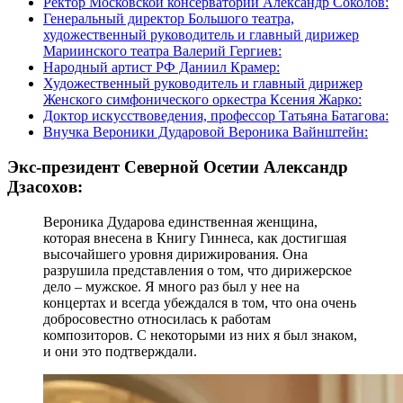
Ректор Московской консерватории Александр Соколов:
Генеральный директор Большого театра,
художественный руководитель и главный дирижер
Мариинского театра Валерий Гергиев:
Народный артист РФ Даниил Крамер:
Художественный руководитель и главный дирижер
Женского симфонического оркестра Ксения Жарко:
Доктор искусствоведения, профессор Татьяна Батагова:
Внучка Вероники Дударовой Вероника Вайнштейн:
Экс-президент Северной Осетии Александр
Дзасохов:
Вероника Дударова единственная женщина,
которая внесена в Книгу Гиннеса, как достигшая
высочайшего уровня дирижирования. Она
разрушила представления о том, что дирижерское
дело – мужское. Я много раз был у нее на
концертах и всегда убеждался в том, что она очень
добросовестно относилась к работам
композиторов. С некоторыми из них я был знаком,
и они это подтверждали.