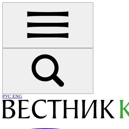
РУС
ENG