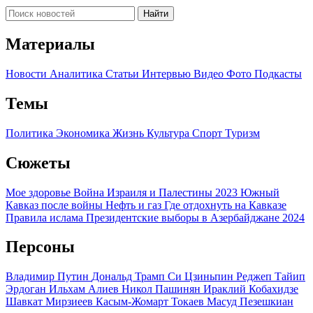
Найти
Материалы
Новости
Аналитика
Статьи
Интервью
Видео
Фото
Подкасты
Темы
Политика
Экономика
Жизнь
Культура
Спорт
Туризм
Сюжеты
Мое здоровье
Война Израиля и Палестины 2023
Южный
Кавказ после войны
Нефть и газ
Где отдохнуть на Кавказе
Правила ислама
Президентские выборы в Азербайджане 2024
Персоны
Владимир Путин
Дональд Трамп
Си Цзиньпин
Реджеп Тайип
Эрдоган
Ильхам Алиев
Никол Пашинян
Ираклий Кобахидзе
Шавкат Мирзиеев
Касым-Жомарт Токаев
Масуд Пезешкиан