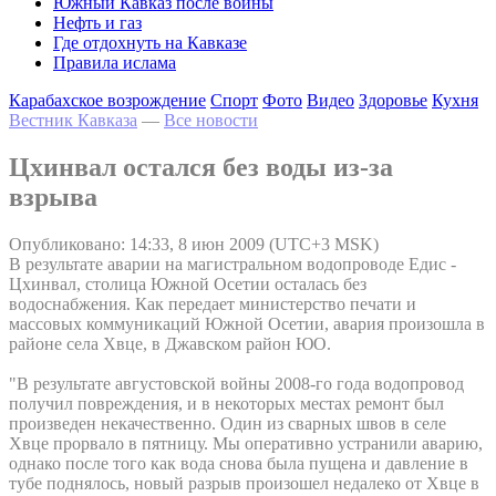
Южный Кавказ после войны
Нефть и газ
Где отдохнуть на Кавказе
Правила ислама
Карабахское возрождение
Спорт
Фото
Видео
Здоровье
Кухня
Вестник Кавказа
—
Все новости
Цхинвал остался без воды из-за
взрыва
Опубликовано: 14:33, 8 июн 2009 (UTC+3 MSK)
В результате аварии на магистральном водопроводе Едис -
Цхинвал, столица Южной Осетии осталась без
водоснабжения. Как передает министерство печати и
массовых коммуникаций Южной Осетии, авария произошла в
районе села Хвце, в Джавском район ЮО.
"В результате августовской войны 2008-го года водопровод
получил повреждения, и в некоторых местах ремонт был
произведен некачественно. Один из сварных швов в селе
Хвце прорвало в пятницу. Мы оперативно устранили аварию,
однако после того как вода снова была пущена и давление в
тубе поднялось, новый разрыв произошел недалеко от Хвце в