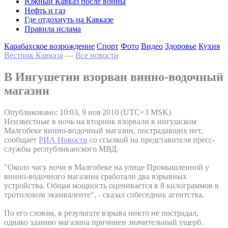
Южный Кавказ после войны
Нефть и газ
Где отдохнуть на Кавказе
Правила ислама
Карабахское возрождение
Спорт
Фото
Видео
Здоровье
Кухня
Вестник Кавказа
—
Все новости
В Ингушетии взорван винно-водочный
магазин
Опубликовано: 10:03, 9 ноя 2010 (UTC+3 MSK)
Неизвестные в ночь на вторник взорвали в ингушском
Малгобеке винно-водочный магазин, пострадавших нет,
сообщает
РИА Новости
со ссылкой на представителя пресс-
службы республиканского МВД.
"Около часу ночи в Малгобеке на улице Промышленной у
винно-водочного магазина сработали два взрывных
устройства. Общая мощность оценивается в 8 килограммов в
тротиловом эквиваленте", - сказал собеседник агентства.
По его словам, в результате взрыва никто не пострадал,
однако зданию магазина причинен значительный ущерб.