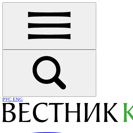
РУС
ENG