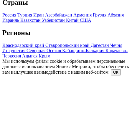
Страны
Россия
Турция
Иран
Азербайджан
Армения
Грузия
Абхазия
Израиль
Казахстан
Узбекистан
Китай
США
Регионы
Краснодарский край
Ставропольский край
Дагестан
Чечня
Ингушетия
Северная Осетия
Кабардино-Балкария
Карачаево-
Черкесия
Адыгея
Крым
Мы используем файлы cookie и обрабатываем персональные
данные с использованием Яндекс Метрики, чтобы обеспечить
вам наилучшее взаимодействие с нашим веб-сайтом.
ОК