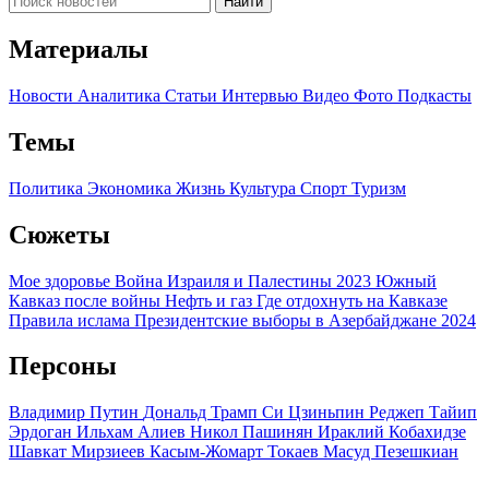
Найти
Материалы
Новости
Аналитика
Статьи
Интервью
Видео
Фото
Подкасты
Темы
Политика
Экономика
Жизнь
Культура
Спорт
Туризм
Сюжеты
Мое здоровье
Война Израиля и Палестины 2023
Южный
Кавказ после войны
Нефть и газ
Где отдохнуть на Кавказе
Правила ислама
Президентские выборы в Азербайджане 2024
Персоны
Владимир Путин
Дональд Трамп
Си Цзиньпин
Реджеп Тайип
Эрдоган
Ильхам Алиев
Никол Пашинян
Ираклий Кобахидзе
Шавкат Мирзиеев
Касым-Жомарт Токаев
Масуд Пезешкиан