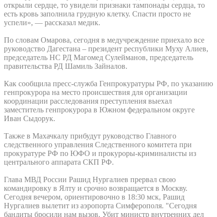
открыли сердце, то увидели признаки тампонады сердца, то
есть кровь заполнила грудную клетку. Спасти просто не
успели», — рассказал медик.
По словам Омарова, сегодня в медучреждение приехало все
руководство Дагестана – президент республики Муху Алиев,
председатель НС РД Магомед Сулейманов, председатель
правительства РД Шамиль Зайналов.
Как сообщила пресс-служба Генпрокуратуры РФ, по указанию
генпрокурора на место происшествия для организации
координации расследования преступления выехал
заместитель генпрокурора в Южном федеральном округе
Иван Сыдорук.
Также в Махачкалу прибудут руководство Главного
следственного управления Следственного комитета при
прокуратуре РФ по ЮФО и прокуроры-криминалисты из
центрального аппарата СКП РФ.
Глава МВД России Рашид Нургалиев прервал свою
командировку в Ялту и срочно возвращается в Москву.
Сегодня вечером, ориентировочно в 18:30 мск, Рашид
Нургалиев вылетит из аэропорта Симферополя. "Сегодня
бандиты бросили нам вызов. Убит министр внутренних дел