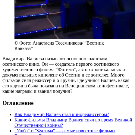
© Фото: Анастасия Тесемникова/ “Вестник
Кавказа“
Владимира Валиева называют основоположником
осетинского кино. Он — создатель первого осетинского
художественного фильма "Фатима", автор хроникальных и
документальных кинолент об Осетии и ее жителях. Много
фильмов снял режиссер и о Грузии. Где учился Валиев, какая
его картина была показана на Венецианском кинофестивале,
какие награды и звания получил?
Оглавление
Как Владимир Валиев стал кинорежиссером?
Какие фильмы Владимир Валиев снял во время Великой
Отечественной войны?
"Ушба" и "Фатима" — самые известные фильмы