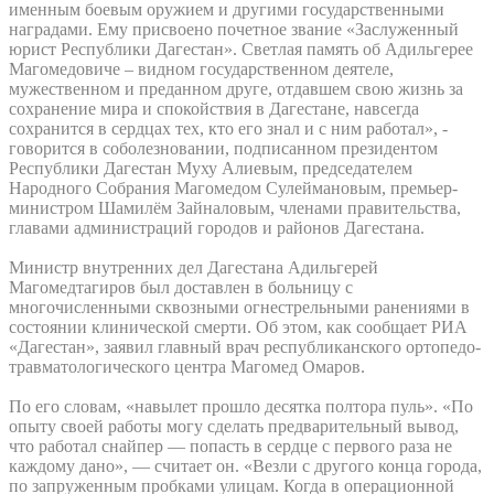
именным боевым оружием и другими государственными
наградами. Ему присвоено почетное звание «Заслуженный
юрист Республики Дагестан». Светлая память об Адильгерее
Магомедовиче – видном государственном деятеле,
мужественном и преданном друге, отдавшем свою жизнь за
сохранение мира и спокойствия в Дагестане, навсегда
сохранится в сердцах тех, кто его знал и с ним работал», -
говорится в соболезновании, подписанном президентом
Республики Дагестан Муху Алиевым, председателем
Народного Собрания Магомедом Сулеймановым, премьер-
министром Шамилём Зайналовым, членами правительства,
главами администраций городов и районов Дагестана.
Министр внутренних дел Дагестана Адильгерей
Магомедтагиров был доставлен в больницу с
многочисленными сквозными огнестрельными ранениями в
состоянии клинической смерти. Об этом, как сообщает РИА
«Дагестан», заявил главный врач республиканского ортопедо-
травматологического центра Магомед Омаров.
По его словам, «навылет прошло десятка полтора пуль». «По
опыту своей работы могу сделать предварительный вывод,
что работал снайпер — попасть в сердце с первого раза не
каждому дано», — считает он. «Везли с другого конца города,
по запруженным пробками улицам. Когда в операционной