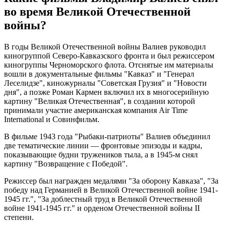
во время Великой Отечественной
войны?
В годы Великой Отечественной войны Валиев руководил
киногруппой Северо-Кавказского фронта и был режиссером
киногруппы Черноморского флота. Отснятые им материалы
вошли в документальные фильмы "Кавказ" и "Генерал
Леселидзе", киножурналы "Советская Грузия" и "Новости
дня", а позже Роман Кармен включил их в многосерийную
картину "Великая Отечественная", в создании которой
принимали участие американская компания Air Time
International и Совинфильм.
В фильме 1943 года "Рыбаки-патриоты" Валиев объединил
две тематические линии — фронтовые эпизоды и кадры,
показывающие будни тружеников тыла, а в 1945-м снял
картину "Возвращение с Победой".
Режиссер был награжден медалями "За оборону Кавказа", "За
победу над Германией в Великой Отечественной войне 1941-
1945 гг.", "За доблестный труд в Великой Отечественной
войне 1941-1945 гг." и орденом Отечественной войны II
степени.