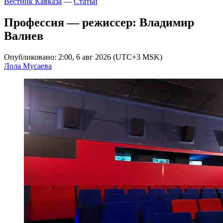
Вестник Кавказа
—
Статьи
Профессия — режиссер: Владимир
Валиев
Опубликовано: 2:00, 6 авг 2026 (UTC+3 MSK)
Лола Мусаева