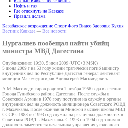
Южный Кавказ после войны
Нефть и газ
Где отдохнуть на Кавказе
Правила ислама
Карабахское возрождение
Спорт
Фото
Видео
Здоровье
Кухня
Вестник Кавказа
—
Все новости
Нургалиев пообещал найти убийц
министра МВД Дагестана
Опубликовано: 19:30, 5 июн 2009 (UTC+3 MSK)
5 июня 2009 г на 53 году жизни трагически погиб министр
внутренних дел по Республике Дагестан генерал-лейтенант
милиции Магомедтагиров Адильгерей Магомедович.
А.М. Магомедтагиров родился 1 ноября 1956 года в селении
Гонода Гунибского района Дагестана. После службы в
Советской Армии в 1978 году поступил на службу в органы
внутренних дел на должность милиционера Советского РОВД
г. Махачкалы. После окончания Минской высшей школы МВД
СССР с 1983 по 1993 год служил на различных должностях в
Советском РОВД г. Махачкалы. С 1993 по 1994 год занимал
должность заместителя начальника управления уголовного