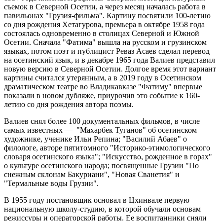
съемок в Северной Осетии, а через месяц началась работа в
павильонах "Грузия-фильма". Картину посвятили 100-летию
со дня рождения Хетагурова, премьера в октябре 1958 года
состоялась одновременно в столицах Северной и Южной
Осетии. Сначала "Фатима" вышла на русском и грузинском
языках, потом поэт и публицист Реваз Асаев сделал перевод
на осетинский язык, и в декабре 1965 года Валиев представил
новую версию в Северной Осетии. Долгое время этот вариант
картины считался утерянным, а в 2019 году в Осетинском
драматическом театре во Владикавказе "Фатиму" впервые
показали в новом дубляже, приурочив это событие к 160-
летию со дня рождения автора поэмы.
Валиев снял более 100 документальных фильмов, в числе
самых известных — "Махарбек Туганов" об осетинском
художнике, ученике Ильи Репина; "Василий Абаев" о
филологе, авторе пятитомного "Историко-этимологического
словаря осетинского языка"; "Искусство, рожденное в горах"
о культуре осетинского народа; посвященные Грузии "По
снежным склонам Бакуриани", "Новая Сванетия" и
"Термальные воды Грузии".
В 1955 году постановщик основал в Цхинвале первую
национальную школу-студию, в которой обучали основам
режиссуры и операторской работы. Ее воспитанники сняли