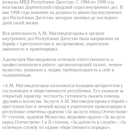
розыска МВД Республики Дагестан. С 1994 по 1998 год
возглавлял Дербентский городской отдел внутренних дел. В
мае 1998 года назначен на должность министра внутренних
дел Республики Дагестан, которую занимал до последних
дней своей жизни.
Вся деятельность А.М. Магомедтагирова в органах
внутренних дел Республики Дагестан была направлена на
борьбу с преступностью и экстремизмом, укрепление
законности и правопорядка.
Адильгерея Магомедовича отличали ответственность и
профессионализм в работе, организаторский талант, личное
мужество, уважение к людям, требовательность к себе и
подчиненным.
«А.М. Магомедтагиров пользовался большим авторитетом у
сослуживцев и общественности республики. Его уважали за
открытый характер, честность, готовность оказать помощь
друзьям и коллегам. Заслуги А.М. Магомедтагирова в борьбе с
преступностью и личный вклад в укрепление правопорядка в
республике отмечены орденом «За заслуги перед Отечеством»
IV степени, орденом Мужества, медалями ордена «За заслуги
перед Отечеством» I и II степени, «За доблесть в службе», «За
отличную службу по охране общественного порядка»,