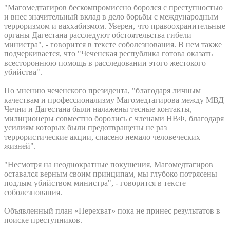
"Магомедтагиров бескомпромиссно боролся с преступностью
и внес значительный вклад в дело борьбы с международным
терроризмом и ваххабизмом. Уверен, что правоохранительные
органы Дагестана расследуют обстоятельства гибели
министра", - говорится в тексте соболезнования. В нем также
подчеркивается, что "Чеченская республика готова оказать
всестороннюю помощь в расследовании этого жестокого
убийства".
По мнению чеченского президента, "благодаря личным
качествам и профессионализму Магомедтагирова между МВД
Чечни и Дагестана были налажены тесные контакты,
милиционеры совместно боролись с членами НВФ, благодаря
усилиям которых были предотвращены не раз
террористические акции, спасено немало человеческих
жизней".
"Несмотря на неоднократные покушения, Магомедтагиров
оставался верным своим принципам, мы глубоко потрясены
подлым убийством министра", - говорится в тексте
соболезнования.
Объявленный план «Перехват» пока не принес результатов в
поиске преступников.