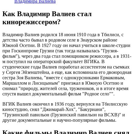
Владимира Валиева
Как Владимир Валиев стал
кинорежиссером?
Владимир Валиев родился 18 июня 1910 года в Тбилиси, с
детства часто бывал в родовом селе в Знаурском районе
Южной Осетии. В 1927 году он начал учиться в школе-студии
при Госкинпроме Грузии (так тогда называлась "Грузия-
фильм"), через два года стал помощником режиссера, а в 1931-
м поступил на операторский факультет ВГИКа. В
студенческие годы Валиев поработал ассистентом на съемках
у Сергея Эйзенштейна, а еще, как вспоминала его двоюродная
сестра Зоя Валиева, "вместе с однокурсниками Ермаковым,
Маршаллом и Лисицыным" приезжал в Южную Осетию и
снимал "природу, жителей села, тружеников, и в итоге время
спустя вышел документальный фильм "Родное село"".
ВГИК Валиев окончил в 1936 году, вернулся на Тбилисскую
киностудию, снял "Джимарай-Хох", "Бакуриани",
"Грузинский павильон (Грузинский павильон на ВСХВ)" и
другие документальные и научно-популярные фильмы.
Какие фильмы Владимир Валиев снял