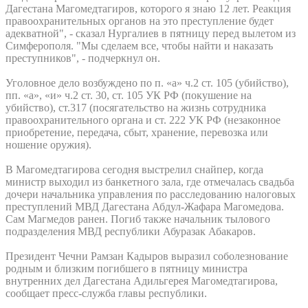
Дагестана Магомедтагиров, которого я знаю 12 лет. Реакция
правоохранительных органов на это преступление будет
адекватной", - сказал Нургалиев в пятницу перед вылетом из
Симферополя. "Мы сделаем все, чтобы найти и наказать
преступников", - подчеркнул он.
Уголовное дело возбуждено по п. «а» ч.2 ст. 105 (убийство),
пп. «а», «и» ч.2 ст. 30, ст. 105 УК РФ (покушение на
убийство), ст.317 (посягательство на жизнь сотрудника
правоохранительного органа и ст. 222 УК РФ (незаконное
приобретение, передача, сбыт, хранение, перевозка или
ношение оружия).
В Магомедтагирова сегодня выстрелил снайпер, когда
министр выходил из банкетного зала, где отмечалась свадьба
дочери начальника управления по расследованию налоговых
преступлений МВД Дагестана Абдул-Жафара Магомедова.
Сам Магмедов ранен. Погиб также начальник тылового
подразделения МВД республики Абуразак Абакаров.
Президент Чечни Рамзан Кадыров выразил соболезнование
родным и близким погибшего в пятницу министра
внутренних дел Дагестана Адильгерея Магомедтагирова,
сообщает пресс-служба главы республики.