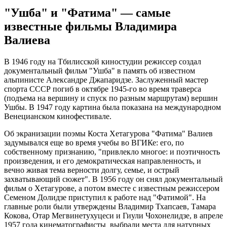
"Ушба" и "Фатима" — самые
известные фильмы Владимира
Валиева
В 1946 году на Тбилисской киностудии режиссер создал
документальный фильм "Ушба" в память об известном
альпинисте Александре Джапаридзе. Заслуженный мастер
спорта СССР погиб в октябре 1945-го во время траверса
(подъема на вершину и спуск по разным маршрутам) вершин
Ушбы. В 1947 году картина была показана на международном
Венецианском кинофестивале.
Об экранизации поэмы Коста Хетагурова "Фатима" Валиев
задумывался еще во время учебы во ВГИКе: его, по
собственному признанию, "привлекло многое: и поэтичность
произведения, и его демократическая направленность, и
вечно живая тема верности долгу, семье, и острый
захватывающий сюжет". В 1956 году он снял документальный
фильм о Хетагурове, а потом вместе с известным режиссером
Семеном Долидзе приступил к работе над "Фатимой". На
главные роли были утверждены Владимир Тхапсаев, Тамара
Кокова, Отар Мегвинетухуцеси и Гиули Чохонелидзе, в апреле
1957 года кинематографисты выбрали места для натурных