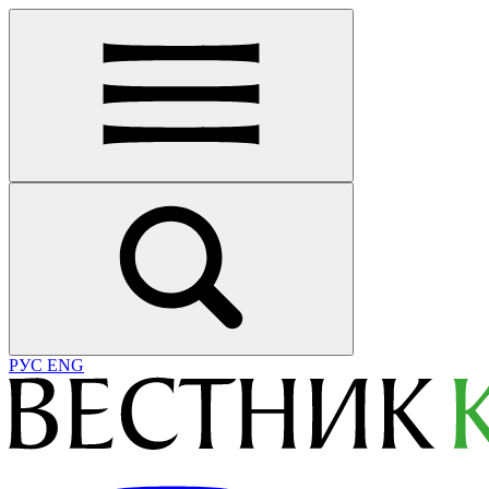
РУС
ENG