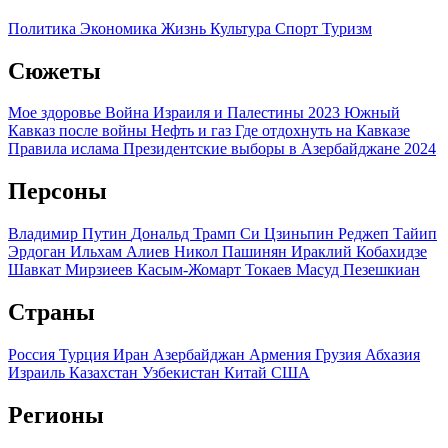
Политика
Экономика
Жизнь
Культура
Спорт
Туризм
Сюжеты
Мое здоровье
Война Израиля и Палестины 2023
Южный
Кавказ после войны
Нефть и газ
Где отдохнуть на Кавказе
Правила ислама
Президентские выборы в Азербайджане 2024
Персоны
Владимир Путин
Дональд Трамп
Си Цзиньпин
Реджеп Тайип
Эрдоган
Ильхам Алиев
Никол Пашинян
Ираклий Кобахидзе
Шавкат Мирзиеев
Касым-Жомарт Токаев
Масуд Пезешкиан
Страны
Россия
Турция
Иран
Азербайджан
Армения
Грузия
Абхазия
Израиль
Казахстан
Узбекистан
Китай
США
Регионы