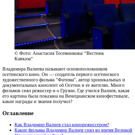
© Фото: Анастасия Тесемникова/ “Вестник
Кавказа“
Владимира Валиева называют основоположником
осетинского кино. Он — создатель первого осетинского
художественного фильма "Фатима", автор хроникальных и
документальных кинолент об Осетии и ее жителях. Много
фильмов снял режиссер и о Грузии. Где учился Валиев, какая
его картина была показана на Венецианском кинофестивале,
какие награды и звания получил?
Оглавление
Как Владимир Валиев стал кинорежиссером?
Какие фильмы Владимир Валиев снял во время Великой