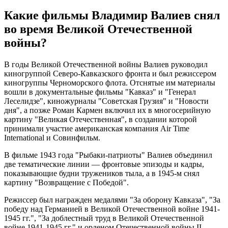
Какие фильмы Владимир Валиев снял
во время Великой Отечественной
войны?
В годы Великой Отечественной войны Валиев руководил
киногруппой Северо-Кавказского фронта и был режиссером
киногруппы Черноморского флота. Отснятые им материалы
вошли в документальные фильмы "Кавказ" и "Генерал
Леселидзе", киножурналы "Советская Грузия" и "Новости
дня", а позже Роман Кармен включил их в многосерийную
картину "Великая Отечественная", в создании которой
принимали участие американская компания Air Time
International и Совинфильм.
В фильме 1943 года "Рыбаки-патриоты" Валиев объединил
две тематические линии — фронтовые эпизоды и кадры,
показывающие будни тружеников тыла, а в 1945-м снял
картину "Возвращение с Победой".
Режиссер был награжден медалями "За оборону Кавказа", "За
победу над Германией в Великой Отечественной войне 1941-
1945 гг.", "За доблестный труд в Великой Отечественной
войне 1941-1945 гг." и орденом Отечественной войны II