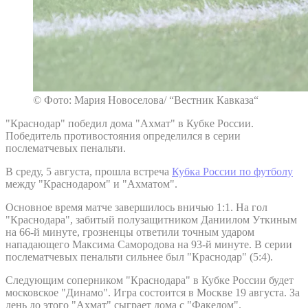
© Фото: Мария Новоселова/ “Вестник Кавказа“
"Краснодар" победил дома "Ахмат" в Кубке России.
Победитель противостояния определился в серии
послематчевых пенальти.
В среду, 5 августа, прошла встреча
Кубка России по футболу
между "Краснодаром" и "Ахматом".
Основное время матче завершилось вничью 1:1. На гол
"Краснодара", забитый полузащитником Даниилом Уткиным
на 66-й минуте, грозненцы ответили точным ударом
нападающего Максима Самородова на 93-й минуте. В серии
послематчевых пенальти сильнее был "Краснодар" (5:4).
Следующим соперником "Краснодара" в Кубке России будет
московское "Динамо". Игра состоится в Москве 19 августа. За
день до этого "Ахмат" сыграет дома с "Факелом".