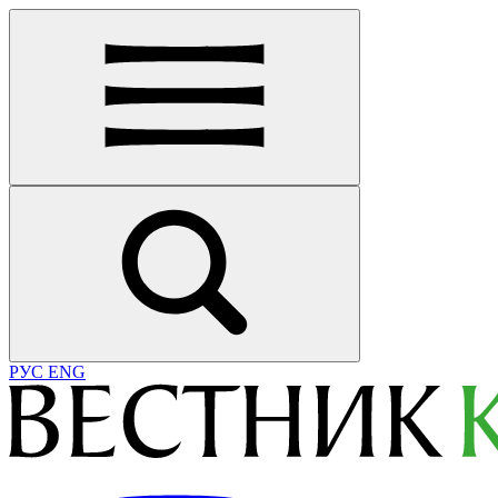
РУС
ENG