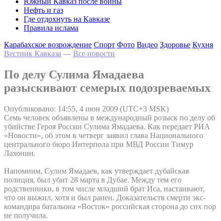
Южный Кавказ после войны
Нефть и газ
Где отдохнуть на Кавказе
Правила ислама
Карабахское возрождение
Спорт
Фото
Видео
Здоровье
Кухня
Вестник Кавказа
—
Все новости
По делу Сулима Ямадаева
разыскивают семерых подозреваемых
Опубликовано: 14:55, 4 июн 2009 (UTC+3 MSK)
Семь человек объявлены в международный розыск по делу об
убийстве Героя России Сулима Ямадаева. Как передает РИА
«Новости», об этом в четверг заявил глава Национального
центрального бюро Интерпола при МВД России Тимур
Лахонин.
Напомним, Сулим Ямадаев, как утверждает дубайская
полиция, был убит 28 марта в Дубае. Между тем его
родственники, в том числе младший брат Иса, настаивают,
что он выжил, хотя и был ранен. Доказательств смерти экс-
командира батальона «Восток» российская сторона до сих пор
не получила.