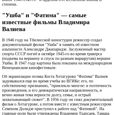
степени.
"Ушба" и "Фатима" — самые
известные фильмы Владимира
Валиева
В 1946 году на Тбилисской киностудии режиссер создал
документальный фильм "Ушба" в память об известном
альпинисте Александре Джапаридзе. Заслуженный мастер
спорта СССР погиб в октябре 1945-го во время траверса
(подъема на вершину и спуск по разным маршрутам) вершин
Ушбы. В 1947 году картина была показана на международном
Венецианском кинофестивале.
Об экранизации поэмы Коста Хетагурова "Фатима" Валиев
задумывался еще во время учебы во ВГИКе: его, по
собственному признанию, "привлекло многое: и поэтичность
произведения, и его демократическая направленность, и
вечно живая тема верности долгу, семье, и острый
захватывающий сюжет". В 1956 году он снял документальный
фильм о Хетагурове, а потом вместе с известным режиссером
Семеном Долидзе приступил к работе над "Фатимой". На
главные роли были утверждены Владимир Тхапсаев, Тамара