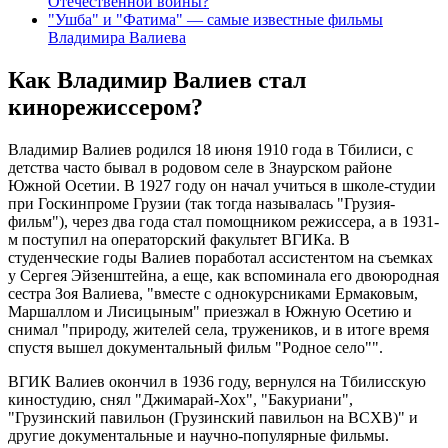
Отечественной войны?
"Ушба" и "Фатима" — самые известные фильмы
Владимира Валиева
Как Владимир Валиев стал
кинорежиссером?
Владимир Валиев родился 18 июня 1910 года в Тбилиси, с
детства часто бывал в родовом селе в Знаурском районе
Южной Осетии. В 1927 году он начал учиться в школе-студии
при Госкинпроме Грузии (так тогда называлась "Грузия-
фильм"), через два года стал помощником режиссера, а в 1931-
м поступил на операторский факультет ВГИКа. В
студенческие годы Валиев поработал ассистентом на съемках
у Сергея Эйзенштейна, а еще, как вспоминала его двоюродная
сестра Зоя Валиева, "вместе с однокурсниками Ермаковым,
Маршаллом и Лисицыным" приезжал в Южную Осетию и
снимал "природу, жителей села, тружеников, и в итоге время
спустя вышел документальный фильм "Родное село"".
ВГИК Валиев окончил в 1936 году, вернулся на Тбилисскую
киностудию, снял "Джимарай-Хох", "Бакуриани",
"Грузинский павильон (Грузинский павильон на ВСХВ)" и
другие документальные и научно-популярные фильмы.