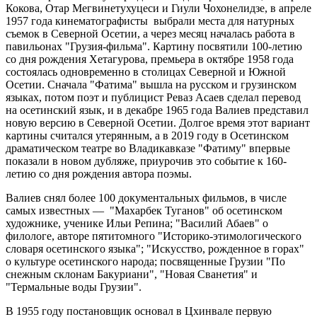
Кокова, Отар Мегвинетухуцеси и Гиули Чохонелидзе, в апреле
1957 года кинематографисты выбрали места для натурных
съемок в Северной Осетии, а через месяц началась работа в
павильонах "Грузия-фильма". Картину посвятили 100-летию
со дня рождения Хетагурова, премьера в октябре 1958 года
состоялась одновременно в столицах Северной и Южной
Осетии. Сначала "Фатима" вышла на русском и грузинском
языках, потом поэт и публицист Реваз Асаев сделал перевод
на осетинский язык, и в декабре 1965 года Валиев представил
новую версию в Северной Осетии. Долгое время этот вариант
картины считался утерянным, а в 2019 году в Осетинском
драматическом театре во Владикавказе "Фатиму" впервые
показали в новом дубляже, приурочив это событие к 160-
летию со дня рождения автора поэмы.
Валиев снял более 100 документальных фильмов, в числе
самых известных — "Махарбек Туганов" об осетинском
художнике, ученике Ильи Репина; "Василий Абаев" о
филологе, авторе пятитомного "Историко-этимологического
словаря осетинского языка"; "Искусство, рожденное в горах"
о культуре осетинского народа; посвященные Грузии "По
снежным склонам Бакуриани", "Новая Сванетия" и
"Термальные воды Грузии".
В 1955 году постановщик основал в Цхинвале первую