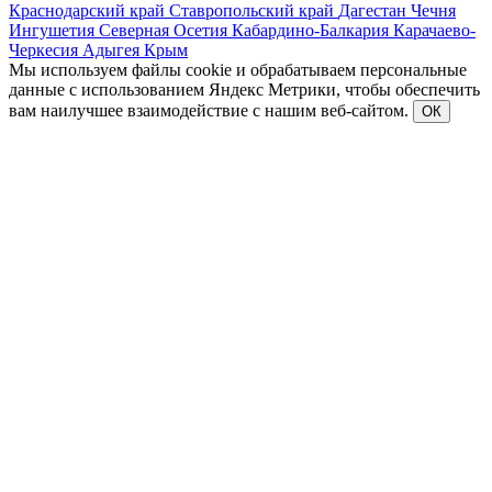
Краснодарский край
Ставропольский край
Дагестан
Чечня
Ингушетия
Северная Осетия
Кабардино-Балкария
Карачаево-
Черкесия
Адыгея
Крым
Мы используем файлы cookie и обрабатываем персональные
данные с использованием Яндекс Метрики, чтобы обеспечить
вам наилучшее взаимодействие с нашим веб-сайтом.
ОК