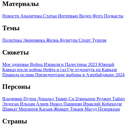
Материалы
Новости
Аналитика
Статьи
Интервью
Видео
Фото
Подкасты
Темы
Политика
Экономика
Жизнь
Культура
Спорт
Туризм
Сюжеты
Мое здоровье
Война Израиля и Палестины 2023
Южный
Кавказ после войны
Нефть и газ
Где отдохнуть на Кавказе
Правила ислама
Президентские выборы в Азербайджане 2024
Персоны
Владимир Путин
Дональд Трамп
Си Цзиньпин
Реджеп Тайип
Эрдоган
Ильхам Алиев
Никол Пашинян
Ираклий Кобахидзе
Шавкат Мирзиеев
Касым-Жомарт Токаев
Масуд Пезешкиан
Страны