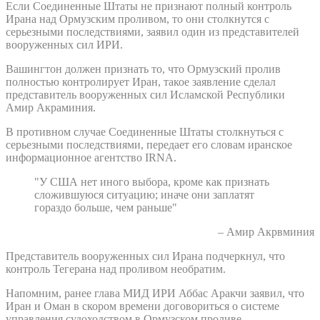
Если Соединенные Штаты не признают полный контроль
Ирана над Ормузским проливом, то они столкнутся с
серьезными последствиями, заявил один из представителей
вооруженных сил ИРИ.
Вашингтон должен признать то, что Ормузский пролив
полностью контролирует Иран, такое заявление сделал
представитель вооруженных сил Исламской Республики
Амир Акраминия.
В противном случае Соединенные Штаты столкнуться с
серьезными последствиями, передает его словам иранское
информационное агентство IRNA.
"У США нет иного выбора, кроме как признать
сложившуюся ситуацию; иначе они заплатят
гораздо больше, чем раньше"
– Амир Акрвминия
Представитель вооруженных сил Ирана подчеркнул, что
контроль Тегерана над проливом необратим.
Напомним, ранее глава МИД ИРИ Аббас Аракчи заявил, что
Иран и Оман в скором времени договориться о системе
управления судоходством в Ормузском проливе.