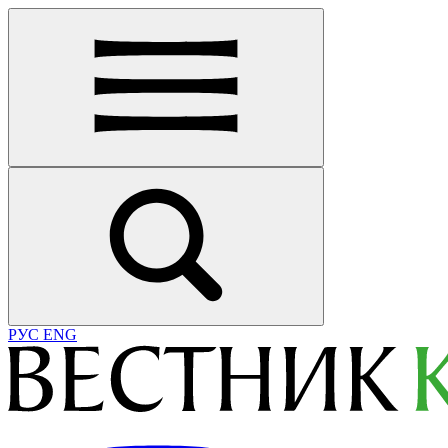
РУС
ENG