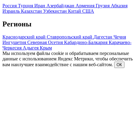
Россия
Турция
Иран
Азербайджан
Армения
Грузия
Абхазия
Израиль
Казахстан
Узбекистан
Китай
США
Регионы
Краснодарский край
Ставропольский край
Дагестан
Чечня
Ингушетия
Северная Осетия
Кабардино-Балкария
Карачаево-
Черкесия
Адыгея
Крым
Мы используем файлы cookie и обрабатываем персональные
данные с использованием Яндекс Метрики, чтобы обеспечить
вам наилучшее взаимодействие с нашим веб-сайтом.
ОК