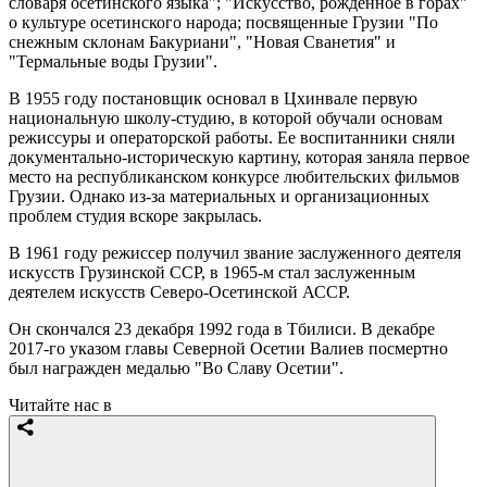
словаря осетинского языка"; "Искусство, рожденное в горах"
о культуре осетинского народа; посвященные Грузии "По
снежным склонам Бакуриани", "Новая Сванетия" и
"Термальные воды Грузии".
В 1955 году постановщик основал в Цхинвале первую
национальную школу-студию, в которой обучали основам
режиссуры и операторской работы. Ее воспитанники сняли
документально-историческую картину, которая заняла первое
место на республиканском конкурсе любительских фильмов
Грузии. Однако из-за материальных и организационных
проблем студия вскоре закрылась.
В 1961 году режиссер получил звание заслуженного деятеля
искусств Грузинской ССР, в 1965-м стал заслуженным
деятелем искусств Северо-Осетинской АССР.
Он скончался 23 декабря 1992 года в Тбилиси. В декабре
2017-го указом главы Северной Осетии Валиев посмертно
был награжден медалью "Во Славу Осетии".
Читайте нас в