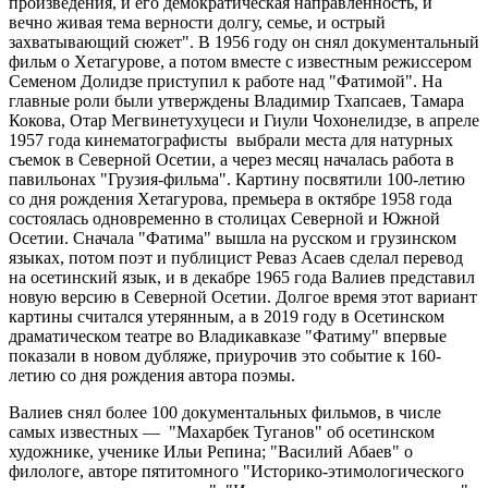
произведения, и его демократическая направленность, и
вечно живая тема верности долгу, семье, и острый
захватывающий сюжет". В 1956 году он снял документальный
фильм о Хетагурове, а потом вместе с известным режиссером
Семеном Долидзе приступил к работе над "Фатимой". На
главные роли были утверждены Владимир Тхапсаев, Тамара
Кокова, Отар Мегвинетухуцеси и Гиули Чохонелидзе, в апреле
1957 года кинематографисты выбрали места для натурных
съемок в Северной Осетии, а через месяц началась работа в
павильонах "Грузия-фильма". Картину посвятили 100-летию
со дня рождения Хетагурова, премьера в октябре 1958 года
состоялась одновременно в столицах Северной и Южной
Осетии. Сначала "Фатима" вышла на русском и грузинском
языках, потом поэт и публицист Реваз Асаев сделал перевод
на осетинский язык, и в декабре 1965 года Валиев представил
новую версию в Северной Осетии. Долгое время этот вариант
картины считался утерянным, а в 2019 году в Осетинском
драматическом театре во Владикавказе "Фатиму" впервые
показали в новом дубляже, приурочив это событие к 160-
летию со дня рождения автора поэмы.
Валиев снял более 100 документальных фильмов, в числе
самых известных — "Махарбек Туганов" об осетинском
художнике, ученике Ильи Репина; "Василий Абаев" о
филологе, авторе пятитомного "Историко-этимологического