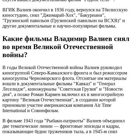
ВГИК Валиев окончил в 1936 году, вернулся на Тбилисскую
киностудию, снял "Джимарай-Хох", "Бакуриани",
"Грузинский павильон (Грузинский павильон на ВСХВ)" и
другие документальные и научно-популярные фильмы.
Какие фильмы Владимир Валиев снял
во время Великой Отечественной
войны?
В годы Великой Отечественной войны Валиев руководил
киногруппой Северо-Кавказского фронта и был режиссером
киногруппы Черноморского флота. Отснятые им материалы
вошли в документальные фильмы "Кавказ" и "Генерал
Леселидзе", киножурналы "Советская Грузия" и "Новости
дня", а позже Роман Кармен включил их в многосерийную
картину "Великая Отечественная", в создании которой
принимали участие американская компания Air Time
International и Совинфильм.
В фильме 1943 года "Рыбаки-патриоты" Валиев объединил
две тематические линии — фронтовые эпизоды и кадры,
показывающие будни тружеников тыла, а в 1945-м снял