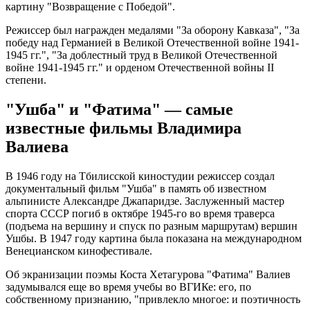
картину "Возвращение с Победой".
Режиссер был награжден медалями "За оборону Кавказа", "За
победу над Германией в Великой Отечественной войне 1941-
1945 гг.", "За доблестный труд в Великой Отечественной
войне 1941-1945 гг." и орденом Отечественной войны II
степени.
"Ушба" и "Фатима" — самые
известные фильмы Владимира
Валиева
В 1946 году на Тбилисской киностудии режиссер создал
документальный фильм "Ушба" в память об известном
альпинисте Александре Джапаридзе. Заслуженный мастер
спорта СССР погиб в октябре 1945-го во время траверса
(подъема на вершину и спуск по разным маршрутам) вершин
Ушбы. В 1947 году картина была показана на международном
Венецианском кинофестивале.
Об экранизации поэмы Коста Хетагурова "Фатима" Валиев
задумывался еще во время учебы во ВГИКе: его, по
собственному признанию, "привлекло многое: и поэтичность