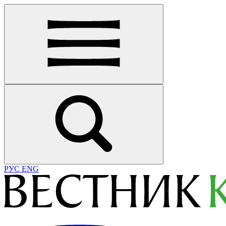
РУС
ENG