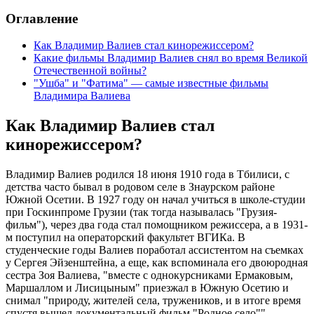
Оглавление
Как Владимир Валиев стал кинорежиссером?
Какие фильмы Владимир Валиев снял во время Великой
Отечественной войны?
"Ушба" и "Фатима" — самые известные фильмы
Владимира Валиева
Как Владимир Валиев стал
кинорежиссером?
Владимир Валиев родился 18 июня 1910 года в Тбилиси, с
детства часто бывал в родовом селе в Знаурском районе
Южной Осетии. В 1927 году он начал учиться в школе-студии
при Госкинпроме Грузии (так тогда называлась "Грузия-
фильм"), через два года стал помощником режиссера, а в 1931-
м поступил на операторский факультет ВГИКа. В
студенческие годы Валиев поработал ассистентом на съемках
у Сергея Эйзенштейна, а еще, как вспоминала его двоюродная
сестра Зоя Валиева, "вместе с однокурсниками Ермаковым,
Маршаллом и Лисицыным" приезжал в Южную Осетию и
снимал "природу, жителей села, тружеников, и в итоге время
спустя вышел документальный фильм "Родное село"".