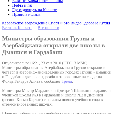
Южный Кавказ после войны
Нефть и газ
Где отдохнуть на Кавказе
Правила ислама
Карабахское возрождение
Спорт
Фото
Видео
Здоровье
Кухня
Вестник Кавказа
—
Все новости
Министры образования Грузии и
Азербайджана открыли две школы в
Дманиси и Гардабани
Опубликовано: 16:21, 23 сен 2010 (UTC+3 MSK)
Министры образования Азербайджана и Грузии открыли в
четверг в азербайджанонаселенных городах Грузии - Дманиси
и Гардабани две школы, реабилитированные на средства
Фонда Гейдара Алиева, сообщает
Тренд
.
Министры Мисир Марданов и Дмитрий Шашкин поздравили
учеников школы №3 в Гардабани и школы №2 в Дманиси
(регион Квемо Картли) с началом нового учебного года в
отремонтированных школах.
Шашкин поблагодарил азербайджанского коллегу за оказание