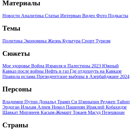
Материалы
Новости
Аналитика
Статьи
Интервью
Видео
Фото
Подкасты
Темы
Политика
Экономика
Жизнь
Культура
Спорт
Туризм
Сюжеты
Мое здоровье
Война Израиля и Палестины 2023
Южный
Кавказ после войны
Нефть и газ
Где отдохнуть на Кавказе
Правила ислама
Президентские выборы в Азербайджане 2024
Персоны
Владимир Путин
Дональд Трамп
Си Цзиньпин
Реджеп Тайип
Эрдоган
Ильхам Алиев
Никол Пашинян
Ираклий Кобахидзе
Шавкат Мирзиеев
Касым-Жомарт Токаев
Масуд Пезешкиан
Страны