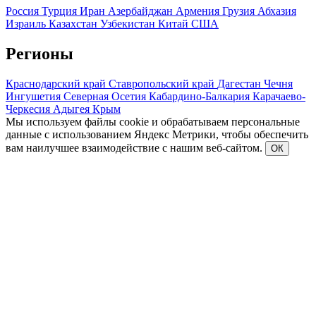
Россия
Турция
Иран
Азербайджан
Армения
Грузия
Абхазия
Израиль
Казахстан
Узбекистан
Китай
США
Регионы
Краснодарский край
Ставропольский край
Дагестан
Чечня
Ингушетия
Северная Осетия
Кабардино-Балкария
Карачаево-
Черкесия
Адыгея
Крым
Мы используем файлы cookie и обрабатываем персональные
данные с использованием Яндекс Метрики, чтобы обеспечить
вам наилучшее взаимодействие с нашим веб-сайтом.
ОК