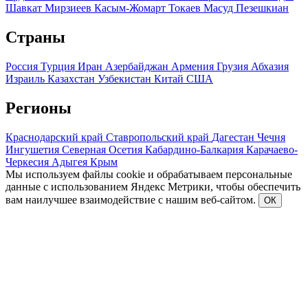
Шавкат Мирзиеев
Касым-Жомарт Токаев
Масуд Пезешкиан
Страны
Россия
Турция
Иран
Азербайджан
Армения
Грузия
Абхазия
Израиль
Казахстан
Узбекистан
Китай
США
Регионы
Краснодарский край
Ставропольский край
Дагестан
Чечня
Ингушетия
Северная Осетия
Кабардино-Балкария
Карачаево-
Черкесия
Адыгея
Крым
Мы используем файлы cookie и обрабатываем персональные
данные с использованием Яндекс Метрики, чтобы обеспечить
вам наилучшее взаимодействие с нашим веб-сайтом.
ОК