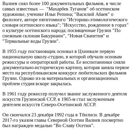
Валиев снял более 100 документальных фильмов, в числе
самых известных — "Махарбек Туганов" об осетинском
художнике, ученике Ильи Репина; "Василий Абаев" о
филологе, авторе пятитомного "Историко-этимологического
словаря осетинского языка"; "Искусство, рожденное в горах"
о культуре осетинского народа; посвященные Грузии "По
снежным склонам Бакуриани", "Новая Сванетия" и
"Термальные воды Грузии".
В 1955 году постановщик основал в Цхинвале первую
национальную школу-студию, в которой обучали основам
режиссуры и операторской работы. Ее воспитанники сняли
документально-историческую картину, которая заняла первое
место на республиканском конкурсе любительских фильмов
Грузии. Однако из-за материальных и организационных
проблем студия вскоре закрылась.
В 1961 году режиссер получил звание заслуженного деятеля
искусств Грузинской ССР, в 1965-м стал заслуженным
деятелем искусств Северо-Осетинской АССР.
Он скончался 23 декабря 1992 года в Тбилиси. В декабре
2017-го указом главы Северной Осетии Валиев посмертно
был награжден медалью "Во Славу Осетии".