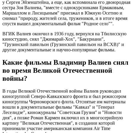
у Сергея Эйзенштейна, а еще, как вспоминала его двоюродная
сестра Зоя Валиева, "вместе с однокурсниками Ермаковым,
Маршаллом и Лисицыным" приезжал в Южную Осетию и
снимал "природу, жителей села, тружеников, и в итоге время
спустя вышел документальный фильм "Родное село"".
ВГИК Валиев окончил в 1936 году, вернулся на Тбилисскую
киностудию, снял "Джимарай-Хох", "Бакуриани",
"Грузинский павильон (Грузинский павильон на ВСХВ)" и
другие документальные и научно-популярные фильмы.
Какие фильмы Владимир Валиев снял
во время Великой Отечественной
войны?
В годы Великой Отечественной войны Валиев руководил
киногруппой Северо-Кавказского фронта и был режиссером
киногруппы Черноморского флота. Отснятые им материалы
вошли в документальные фильмы "Кавказ" и "Генерал
Леселидзе", киножурналы "Советская Грузия" и "Новости
дня", а позже Роман Кармен включил их в многосерийную
картину "Великая Отечественная", в создании которой
принимали участие американская компания Air Time