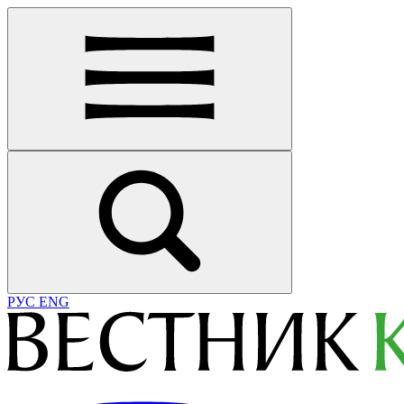
РУС
ENG