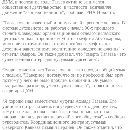
ДУМ, в последние годы Тагаев активно занимался
общественной деятельностью, в частности, возглавлял
движение "За нравственность", сообщает РИА Новости.
"Тагаев очень известный и популярный в регионе человек. В
системе духовенства он работал с начала 90-х прошлого
столетия, заведовал организационным отделом исламского
центра. Он был сторонником убитого муфтия Абубакарова,
много лет сотрудничал с отцом погибшего муфтия по
духовно-нравственному воспитанию молодого поколения", -
отметил Омаров. Он также добавил, что "смерть Тагаева - это
существенная потеря для мусульман Дагестана".
Омаров отметил, что Тагаев очень легко находил общий язык
с людьми. "Наверное, потому, что он по профессии был врач,
поэтому у него не было проблем в общении. Он умело
выстраивал разговор, умел слушать людей", - пояснил пресс-
секретарь ДУМ.
"Я хорошо знал заместителя муфтия Ахмада Тагаева. Его
убийство потрясло меня, и я уверен, что это дело рук тех,
кому он не давал покоя своей деятельностью, которая
направлена на укрепление российского общества", - сообщил
руководитель Координационного центра мусульман
Северного Кавказа Исмаил Бердиев. Он также отметил, что