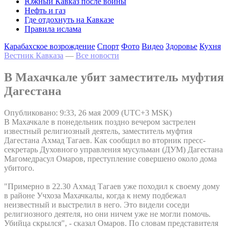
Южный Кавказ после войны
Нефть и газ
Где отдохнуть на Кавказе
Правила ислама
Карабахское возрождение
Спорт
Фото
Видео
Здоровье
Кухня
Вестник Кавказа
—
Все новости
В Махачкале убит заместитель муфтия
Дагестана
Опубликовано: 9:33, 26 мая 2009 (UTC+3 MSK)
В Махачкале в понедельник поздно вечером застрелен
известный религиозный деятель, заместитель муфтия
Дагестана Ахмад Тагаев. Как сообщил во вторник пресс-
секретарь Духовного управления мусульман (ДУМ) Дагестана
Магомедрасул Омаров, преступление совершено около дома
убитого.
"Примерно в 22.30 Ахмад Тагаев уже походил к своему дому
в районе Учхоза Махачкалы, когда к нему подбежал
неизвестный и выстрелил в него. Это видели соседи
религиозного деятеля, но они ничем уже не могли помочь.
Убийца скрылся", - сказал Омаров. По словам представителя