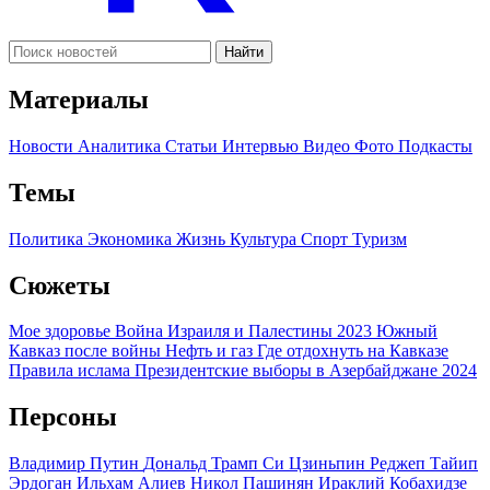
Найти
Материалы
Новости
Аналитика
Статьи
Интервью
Видео
Фото
Подкасты
Темы
Политика
Экономика
Жизнь
Культура
Спорт
Туризм
Сюжеты
Мое здоровье
Война Израиля и Палестины 2023
Южный
Кавказ после войны
Нефть и газ
Где отдохнуть на Кавказе
Правила ислама
Президентские выборы в Азербайджане 2024
Персоны
Владимир Путин
Дональд Трамп
Си Цзиньпин
Реджеп Тайип
Эрдоган
Ильхам Алиев
Никол Пашинян
Ираклий Кобахидзе