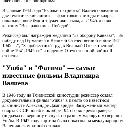
International и Совинфильм.
В фильме 1943 года "Рыбаки-патриоты" Валиев объединил
две тематические линии — фронтовые эпизоды и кадры,
показывающие будни тружеников тыла, а в 1945-м снял
картину "Возвращение с Победой".
Режиссер был награжден медалями "За оборону Кавказа", "За
победу над Германией в Великой Отечественной войне 1941-
1945 гг.", "За доблестный труд в Великой Отечественной
войне 1941-1945 гг." и орденом Отечественной войны II
степени.
"Ушба" и "Фатима" — самые
известные фильмы Владимира
Валиева
В 1946 году на Тбилисской киностудии режиссер создал
документальный фильм "Ушба" в память об известном
альпинисте Александре Джапаридзе. Заслуженный мастер
спорта СССР погиб в октябре 1945-го во время траверса
(подъема на вершину и спуск по разным маршрутам) вершин
Ушбы. В 1947 году картина была показана на международном
Венецианском кинофестивале.