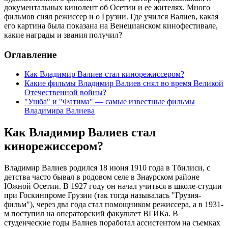
документальных кинолент об Осетии и ее жителях. Много
фильмов снял режиссер и о Грузии. Где учился Валиев, какая
его картина была показана на Венецианском кинофестивале,
какие награды и звания получил?
Оглавление
Как Владимир Валиев стал кинорежиссером?
Какие фильмы Владимир Валиев снял во время Великой
Отечественной войны?
"Ушба" и "Фатима" — самые известные фильмы
Владимира Валиева
Как Владимир Валиев стал
кинорежиссером?
Владимир Валиев родился 18 июня 1910 года в Тбилиси, с
детства часто бывал в родовом селе в Знаурском районе
Южной Осетии. В 1927 году он начал учиться в школе-студии
при Госкинпроме Грузии (так тогда называлась "Грузия-
фильм"), через два года стал помощником режиссера, а в 1931-
м поступил на операторский факультет ВГИКа. В
студенческие годы Валиев поработал ассистентом на съемках