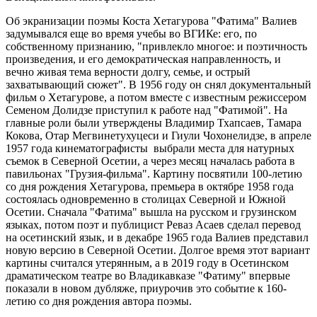
Об экранизации поэмы Коста Хетагурова "Фатима" Валиев
задумывался еще во время учебы во ВГИКе: его, по
собственному признанию, "привлекло многое: и поэтичность
произведения, и его демократическая направленность, и
вечно живая тема верности долгу, семье, и острый
захватывающий сюжет". В 1956 году он снял документальный
фильм о Хетагурове, а потом вместе с известным режиссером
Семеном Долидзе приступил к работе над "Фатимой". На
главные роли были утверждены Владимир Тхапсаев, Тамара
Кокова, Отар Мегвинетухуцеси и Гиули Чохонелидзе, в апреле
1957 года кинематографисты выбрали места для натурных
съемок в Северной Осетии, а через месяц началась работа в
павильонах "Грузия-фильма". Картину посвятили 100-летию
со дня рождения Хетагурова, премьера в октябре 1958 года
состоялась одновременно в столицах Северной и Южной
Осетии. Сначала "Фатима" вышла на русском и грузинском
языках, потом поэт и публицист Реваз Асаев сделал перевод
на осетинский язык, и в декабре 1965 года Валиев представил
новую версию в Северной Осетии. Долгое время этот вариант
картины считался утерянным, а в 2019 году в Осетинском
драматическом театре во Владикавказе "Фатиму" впервые
показали в новом дубляже, приурочив это событие к 160-
летию со дня рождения автора поэмы.