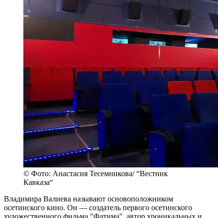
© Фото: Анастасия Тесемникова/ “Вестник
Кавказа“
Владимира Валиева называют основоположником
осетинского кино. Он — создатель первого осетинского
художественного фильма "Фатима", автор хроникальных и