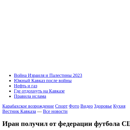
Война Израиля и Палестины 2023
Южный Кавказ после войны
Нефть и газ
Где отдохнуть на Кавказе
Правила ислама
Карабахское возрождение
Спорт
Фото
Видео
Здоровье
Кухня
Вестник Кавказа
—
Все новости
Иран получил от федерации футбола С