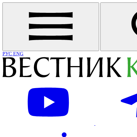
РУС
ENG