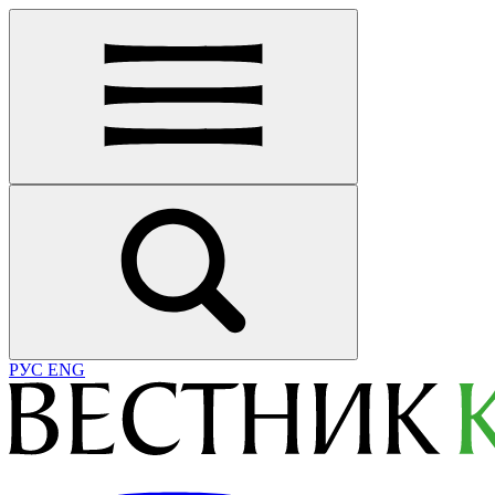
РУС
ENG