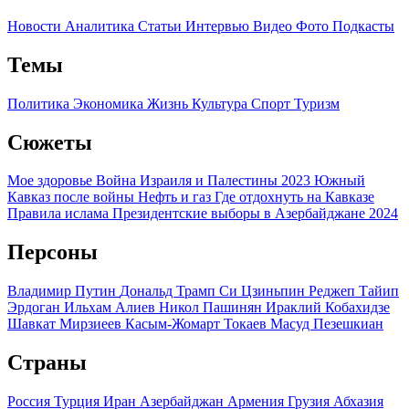
Новости
Аналитика
Статьи
Интервью
Видео
Фото
Подкасты
Темы
Политика
Экономика
Жизнь
Культура
Спорт
Туризм
Сюжеты
Мое здоровье
Война Израиля и Палестины 2023
Южный
Кавказ после войны
Нефть и газ
Где отдохнуть на Кавказе
Правила ислама
Президентские выборы в Азербайджане 2024
Персоны
Владимир Путин
Дональд Трамп
Си Цзиньпин
Реджеп Тайип
Эрдоган
Ильхам Алиев
Никол Пашинян
Ираклий Кобахидзе
Шавкат Мирзиеев
Касым-Жомарт Токаев
Масуд Пезешкиан
Страны
Россия
Турция
Иран
Азербайджан
Армения
Грузия
Абхазия