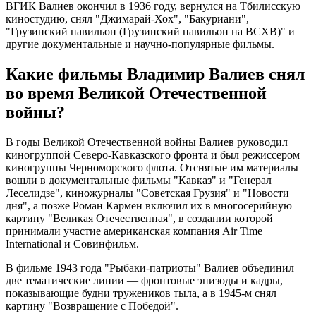
ВГИК Валиев окончил в 1936 году, вернулся на Тбилисскую
киностудию, снял "Джимарай-Хох", "Бакуриани",
"Грузинский павильон (Грузинский павильон на ВСХВ)" и
другие документальные и научно-популярные фильмы.
Какие фильмы Владимир Валиев снял
во время Великой Отечественной
войны?
В годы Великой Отечественной войны Валиев руководил
киногруппой Северо-Кавказского фронта и был режиссером
киногруппы Черноморского флота. Отснятые им материалы
вошли в документальные фильмы "Кавказ" и "Генерал
Леселидзе", киножурналы "Советская Грузия" и "Новости
дня", а позже Роман Кармен включил их в многосерийную
картину "Великая Отечественная", в создании которой
принимали участие американская компания Air Time
International и Совинфильм.
В фильме 1943 года "Рыбаки-патриоты" Валиев объединил
две тематические линии — фронтовые эпизоды и кадры,
показывающие будни тружеников тыла, а в 1945-м снял
картину "Возвращение с Победой".