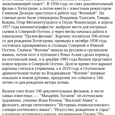
захватывающий сюжет". В 1956 году он снял документальный
фильм о Хетагурове, а потом вместе с известным режиссером
Семеном Долидзе приступил к работе над "Фатимой". На
главные роли были утверждены Владимир Тхапсаев, Тамара
Кокова, Отар Мегвинетухуцеси и Гиули Чохонелидзе, в апреле
1957 года кинематографисты выбрали места для натурных
съемок в Северной Осетии, а через месяц началась работа в
павильонах "Грузия-фильма". Картину посвятили 100-летию
со дня рождения Хетагурова, премьера в октябре 1958 года
состоялась одновременно в столицах Северной и Южной
Осетии. Сначала "Фатима" вышла на русском и грузинском
языках, потом поэт и публицист Реваз Асаев сделал перевод
на осетинский язык, и в декабре 1965 года Валиев представил
новую версию в Северной Осетии. Долгое время этот вариант
картины считался утерянным, а в 2019 году в Осетинском
драматическом театре во Владикавказе "Фатиму" впервые
показали в новом дубляже, приурочив это событие к 160-
летию со дня рождения автора поэмы.
Валиев снял более 100 документальных фильмов, в числе
самых известных — "Махарбек Туганов" об осетинском
художнике, ученике Ильи Репина; "Василий Абаев" о
филологе, авторе пятитомного "Историко-этимологического
словаря осетинского языка"; "Искусство, рожденное в горах"
о культуре осетинского народа; посвященные Грузии "По