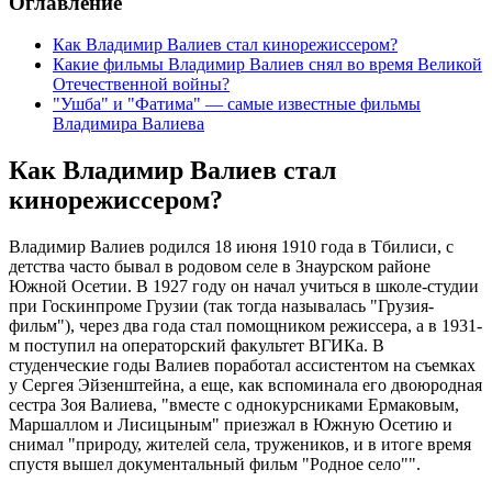
Оглавление
Как Владимир Валиев стал кинорежиссером?
Какие фильмы Владимир Валиев снял во время Великой
Отечественной войны?
"Ушба" и "Фатима" — самые известные фильмы
Владимира Валиева
Как Владимир Валиев стал
кинорежиссером?
Владимир Валиев родился 18 июня 1910 года в Тбилиси, с
детства часто бывал в родовом селе в Знаурском районе
Южной Осетии. В 1927 году он начал учиться в школе-студии
при Госкинпроме Грузии (так тогда называлась "Грузия-
фильм"), через два года стал помощником режиссера, а в 1931-
м поступил на операторский факультет ВГИКа. В
студенческие годы Валиев поработал ассистентом на съемках
у Сергея Эйзенштейна, а еще, как вспоминала его двоюродная
сестра Зоя Валиева, "вместе с однокурсниками Ермаковым,
Маршаллом и Лисицыным" приезжал в Южную Осетию и
снимал "природу, жителей села, тружеников, и в итоге время
спустя вышел документальный фильм "Родное село"".