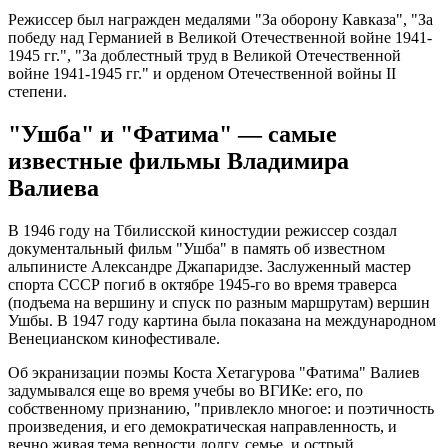
Режиссер был награжден медалями "За оборону Кавказа", "За
победу над Германией в Великой Отечественной войне 1941-
1945 гг.", "За доблестный труд в Великой Отечественной
войне 1941-1945 гг." и орденом Отечественной войны II
степени.
"Ушба" и "Фатима" — самые
известные фильмы Владимира
Валиева
В 1946 году на Тбилисской киностудии режиссер создал
документальный фильм "Ушба" в память об известном
альпинисте Александре Джапаридзе. Заслуженный мастер
спорта СССР погиб в октябре 1945-го во время траверса
(подъема на вершину и спуск по разным маршрутам) вершин
Ушбы. В 1947 году картина была показана на международном
Венецианском кинофестивале.
Об экранизации поэмы Коста Хетагурова "Фатима" Валиев
задумывался еще во время учебы во ВГИКе: его, по
собственному признанию, "привлекло многое: и поэтичность
произведения, и его демократическая направленность, и
вечно живая тема верности долгу, семье, и острый