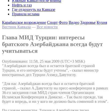
Южный Кавказ после войны
Нефть и газ
Где отдохнуть на Кавказе
Правила ислама
Карабахское возрождение
Спорт
Фото
Видео
Здоровье
Кухня
Вестник Кавказа
—
Все новости
Глава МИД Турции: интересы
братского Азербайджана всегда будут
учитываться
Опубликовано: 11:58, 25 мая 2009 (UTC+3 MSK)
"Азербайджан всегда был и остается братской страной
Турции, и его интересы будут учтены", - сказал министр
иностранных дел Турции Ахмед Давутоглу.
"Для нас Азербайджан всегда был и остается братской
страной, - сказал А.Давутоглу на пресс-конференции в рамках
36-го заседания глав МИД стран-членов Организации
Исламская Конференция в Дамаске. - Так было прежде, так
будет и впредь, и ни у кого не должно быть сомнений в этом".
По словам министра, Турция и Азербайджан тесно