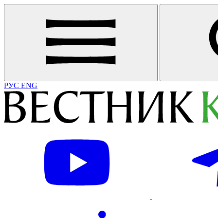
РУС
ENG