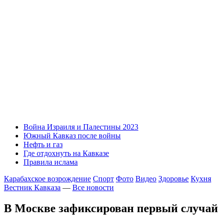
Война Израиля и Палестины 2023
Южный Кавказ после войны
Нефть и газ
Где отдохнуть на Кавказе
Правила ислама
Карабахское возрождение
Спорт
Фото
Видео
Здоровье
Кухня
Вестник Кавказа
—
Все новости
В Москве зафиксирован первый случай