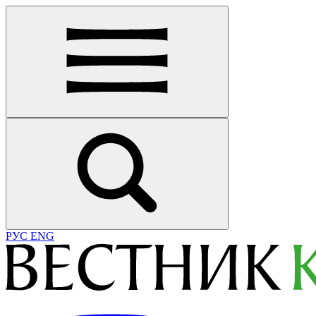
РУС
ENG