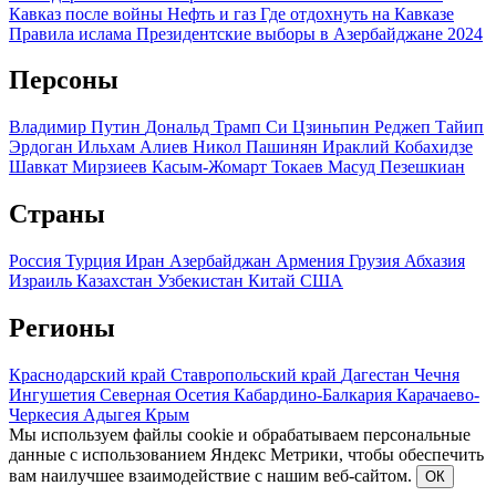
Кавказ после войны
Нефть и газ
Где отдохнуть на Кавказе
Правила ислама
Президентские выборы в Азербайджане 2024
Персоны
Владимир Путин
Дональд Трамп
Си Цзиньпин
Реджеп Тайип
Эрдоган
Ильхам Алиев
Никол Пашинян
Ираклий Кобахидзе
Шавкат Мирзиеев
Касым-Жомарт Токаев
Масуд Пезешкиан
Страны
Россия
Турция
Иран
Азербайджан
Армения
Грузия
Абхазия
Израиль
Казахстан
Узбекистан
Китай
США
Регионы
Краснодарский край
Ставропольский край
Дагестан
Чечня
Ингушетия
Северная Осетия
Кабардино-Балкария
Карачаево-
Черкесия
Адыгея
Крым
Мы используем файлы cookie и обрабатываем персональные
данные с использованием Яндекс Метрики, чтобы обеспечить
вам наилучшее взаимодействие с нашим веб-сайтом.
ОК