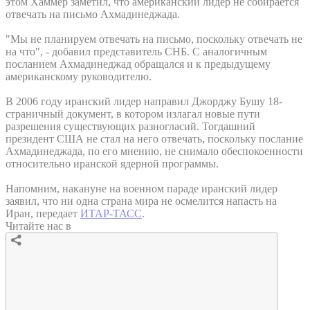
этом Хаммер заметил, что американский лидер не собирается
отвечать на письмо Ахмадинеджада.
"Мы не планируем отвечать на письмо, поскольку отвечать не
на что", - добавил представитель СНБ. С аналогичным
посланием Ахмадинеджад обращался и к предыдущему
американскому руководителю.
В 2006 году иранский лидер направил Джорджу Бушу 18-
страничный документ, в котором излагал новые пути
разрешения существующих разногласий. Тогдашний
президент США не стал на него отвечать, поскольку послание
Ахмадинеджада, по его мнению, не снимало обеспокоенности
относительно иранской ядерной программы.
Напомним, накануне на военном параде иранский лидер
заявил, что ни одна страна мира не осмелится напасть на
Иран, передает
ИТАР-ТАСС
.
Читайте нас в