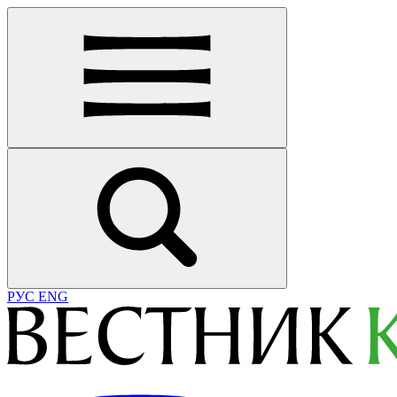
РУС
ENG