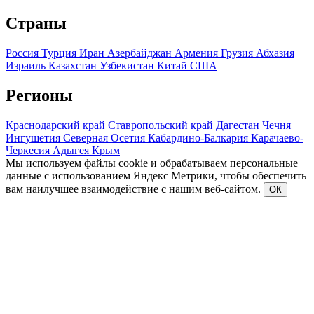
Страны
Россия
Турция
Иран
Азербайджан
Армения
Грузия
Абхазия
Израиль
Казахстан
Узбекистан
Китай
США
Регионы
Краснодарский край
Ставропольский край
Дагестан
Чечня
Ингушетия
Северная Осетия
Кабардино-Балкария
Карачаево-
Черкесия
Адыгея
Крым
Мы используем файлы cookie и обрабатываем персональные
данные с использованием Яндекс Метрики, чтобы обеспечить
вам наилучшее взаимодействие с нашим веб-сайтом.
ОК