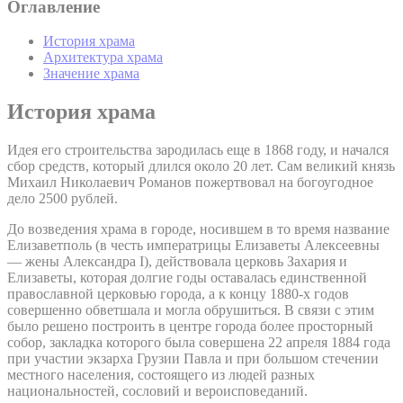
Оглавление
История храма
Архитектура храма
Значение храма
История храма
Идея его строительства зародилась еще в 1868 году, и начался
сбор средств, который длился около 20 лет. Сам великий князь
Михаил Николаевич Романов пожертвовал на богоугодное
дело 2500 рублей.
До возведения храма в городе, носившем в то время название
Елизаветполь (в честь императрицы Елизаветы Алексеевны
— жены Александра I), действовала церковь Захария и
Елизаветы, которая долгие годы оставалась единственной
православной церковью города, а к концу 1880-х годов
совершенно обветшала и могла обрушиться. В связи с этим
было решено построить в центре города более просторный
собор, закладка которого была совершена 22 апреля 1884 года
при участии экзарха Грузии Павла и при большом стечении
местного населения, состоящего из людей разных
национальностей, сословий и вероисповеданий.