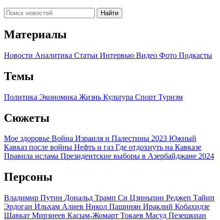
Найти
Материалы
Новости
Аналитика
Статьи
Интервью
Видео
Фото
Подкасты
Темы
Политика
Экономика
Жизнь
Культура
Спорт
Туризм
Сюжеты
Мое здоровье
Война Израиля и Палестины 2023
Южный
Кавказ после войны
Нефть и газ
Где отдохнуть на Кавказе
Правила ислама
Президентские выборы в Азербайджане 2024
Персоны
Владимир Путин
Дональд Трамп
Си Цзиньпин
Реджеп Тайип
Эрдоган
Ильхам Алиев
Никол Пашинян
Ираклий Кобахидзе
Шавкат Мирзиеев
Касым-Жомарт Токаев
Масуд Пезешкиан