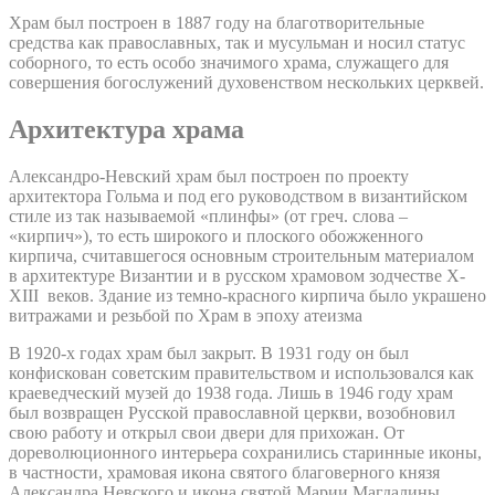
Храм был построен в 1887 году на благотворительные
средства как православных, так и мусульман и носил статус
соборного, то есть особо значимого храма, служащего для
совершения богослужений духовенством нескольких церквей.
Архитектура храма
Александро-Невский храм был построен по проекту
архитектора Гольма и под его руководством в византийском
стиле из так называемой «плинфы» (от греч. слова –
«кирпич»), то есть широкого и плоского обожженного
кирпича, считавшегося основным строительным материалом
в архитектуре Византии и в русском храмовом зодчестве X-
XIII веков. Здание из темно-красного кирпича было украшено
витражами и резьбой по Храм в эпоху атеизма
В 1920-х годах храм был закрыт. В 1931 году он был
конфискован советским правительством и использовался как
краеведческий музей до 1938 года. Лишь в 1946 году храм
был возвращен Русской православной церкви, возобновил
свою работу и открыл свои двери для прихожан. От
дореволюционного интерьера сохранились старинные иконы,
в частности, храмовая икона святого благоверного князя
Александра Невского и икона святой Марии Магдалины.