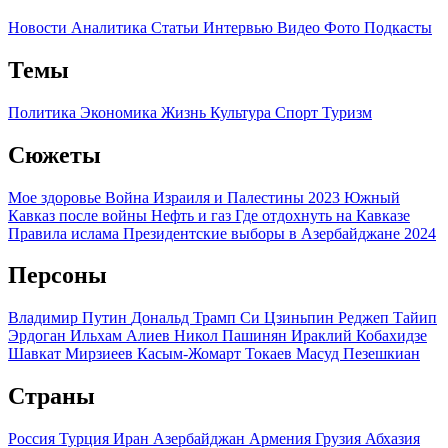
Новости
Аналитика
Статьи
Интервью
Видео
Фото
Подкасты
Темы
Политика
Экономика
Жизнь
Культура
Спорт
Туризм
Сюжеты
Мое здоровье
Война Израиля и Палестины 2023
Южный
Кавказ после войны
Нефть и газ
Где отдохнуть на Кавказе
Правила ислама
Президентские выборы в Азербайджане 2024
Персоны
Владимир Путин
Дональд Трамп
Си Цзиньпин
Реджеп Тайип
Эрдоган
Ильхам Алиев
Никол Пашинян
Ираклий Кобахидзе
Шавкат Мирзиеев
Касым-Жомарт Токаев
Масуд Пезешкиан
Страны
Россия
Турция
Иран
Азербайджан
Армения
Грузия
Абхазия