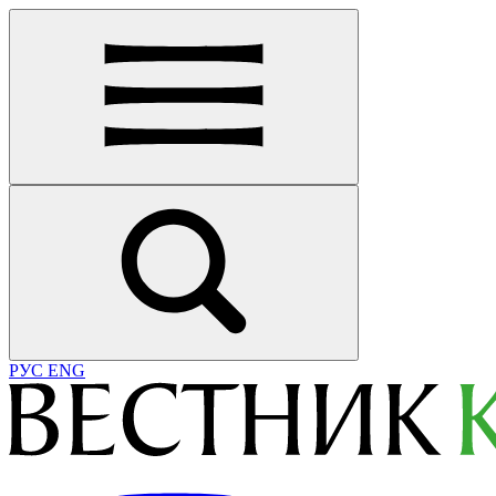
РУС
ENG