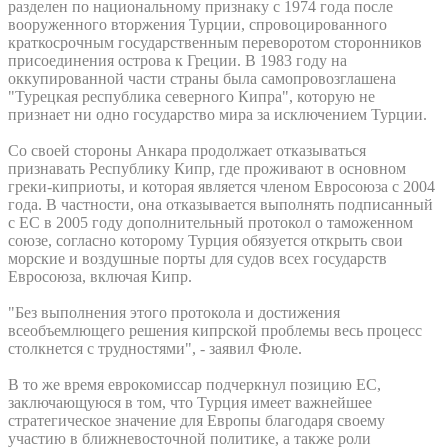
разделен по национальному признаку с 1974 года после
вооруженного вторжения Турции, спровоцированного
краткосрочным государственным переворотом сторонников
присоединения острова к Греции. В 1983 году на
оккупированной части страны была самопровозглашена
"Турецкая республика северного Кипра", которую не
признает ни одно государство мира за исключением Турции.
Со своей стороны Анкара продолжает отказываться
признавать Республику Кипр, где проживают в основном
греки-киприоты, и которая является членом Евросоюза с 2004
года. В частности, она отказывается выполнять подписанный
с ЕС в 2005 году дополнительный протокол о таможенном
союзе, согласно которому Турция обязуется открыть свои
морские и воздушные порты для судов всех государств
Евросоюза, включая Кипр.
"Без выполнения этого протокола и достижения
всеобъемлющего решения кипрской проблемы весь процесс
столкнется с трудностями", - заявил Фюле.
В то же время еврокомиссар подчеркнул позицию ЕС,
заключающуюся в том, что Турция имеет важнейшее
стратегическое значение для Европы благодаря своему
участию в ближневосточной политике, а также роли