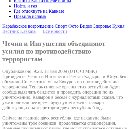
Южный Кавказ после войны
Нефть и газ
Где отдохнуть на Кавказе
Правила ислама
Карабахское возрождение
Спорт
Фото
Видео
Здоровье
Кухня
Вестник Кавказа
—
Все новости
Чечня и Ингушетия объединяют
усилия по противодействию
террористам
Опубликовано: 9:28, 18 мая 2009 (UTC+3 MSK)
Президенты Чечни и Ингушетии Рамзан Кадыров и Юнус-Бек
обсудили Совместные меры Евкуров по противодействию
террористам. Теперь силовые органы этих республик будут
сообща выявлять бандитов и проводить операции по их
уничтожению. Кадыров в беседе с журналистами сказал, что
уже в ближайшее время будут уничтожены главари
действующих на территории двух республик банд.
Сейчас на границе двух республик, где накануне были
уничтожены трое боевиков, продолжается спецоперация.
Военные прочесывают район, где могут скрываться остальные