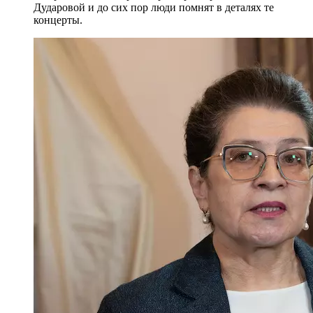
Дударовой и до сих пор люди помнят в деталях те
концерты.