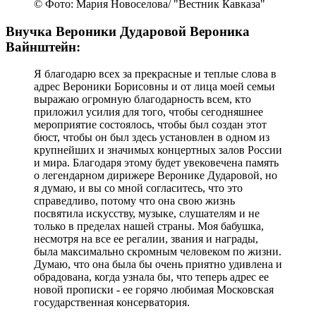
© Фото: Мария Новоселова/ "Вестник Кавказа"
Внучка Вероники Дударовой Вероника
Вайнштейн:
Я благодарю всех за прекрасные и теплые слова в
адрес Вероники Борисовны и от лица моей семьи
выражаю огромную благодарность всем, кто
приложил усилия для того, чтобы сегодняшнее
мероприятие состоялось, чтобы был создан этот
бюст, чтобы он был здесь установлен в одном из
крупнейших и значимых концертных залов России
и мира. Благодаря этому будет увековечена память
о легендарном дирижере Веронике Дударовой, но
я думаю, и вы со мной согласитесь, что это
справедливо, потому что она свою жизнь
посвятила искусству, музыке, слушателям и не
только в пределах нашей страны. Моя бабушка,
несмотря на все ее регалии, звания и награды,
была максимально скромным человеком по жизни.
Думаю, что она была бы очень приятно удивлена и
обрадована, когда узнала бы, что теперь адрес ее
новой прописки - ее горячо любимая Московская
государственная консерватория.