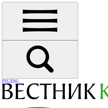
РУС
ENG