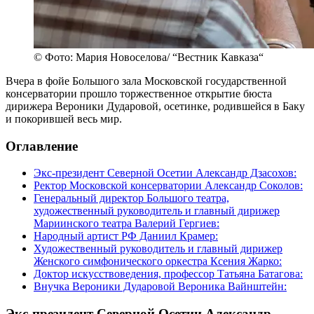
© Фото: Мария Новоселова/ “Вестник Кавказа“
Вчера в фойе Большого зала Московской государственной
консерватории прошло торжественное открытие бюста
дирижера Вероники Дударовой, осетинке, родившейся в Баку
и покорившей весь мир.
Оглавление
Экс-президент Северной Осетии Александр Дзасохов:
Ректор Московской консерватории Александр Соколов:
Генеральный директор Большого театра,
художественный руководитель и главный дирижер
Мариинского театра Валерий Гергиев:
Народный артист РФ Даниил Крамер:
Художественный руководитель и главный дирижер
Женского симфонического оркестра Ксения Жарко:
Доктор искусствоведения, профессор Татьяна Батагова:
Внучка Вероники Дударовой Вероника Вайнштейн:
Экс-президент Северной Осетии Александр