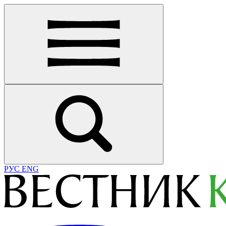
РУС
ENG