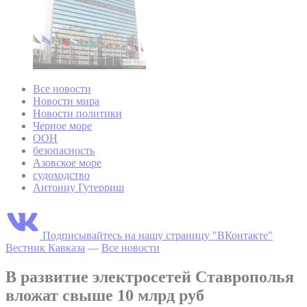
Все новости
Новости мира
Новости политики
Черное море
ООН
безопасность
Азовское море
судоходство
Антониу Гутерриш
Подписывайтесь на нашу страницу "ВКонтакте"
Вестник Кавказа
—
Все новости
В развитие электросетей Ставрополья
вложат свыше 10 млрд руб