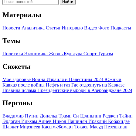
Найти
Материалы
Новости
Аналитика
Статьи
Интервью
Видео
Фото
Подкасты
Темы
Политика
Экономика
Жизнь
Культура
Спорт
Туризм
Сюжеты
Мое здоровье
Война Израиля и Палестины 2023
Южный
Кавказ после войны
Нефть и газ
Где отдохнуть на Кавказе
Правила ислама
Президентские выборы в Азербайджане 2024
Персоны
Владимир Путин
Дональд Трамп
Си Цзиньпин
Реджеп Тайип
Эрдоган
Ильхам Алиев
Никол Пашинян
Ираклий Кобахидзе
Шавкат Мирзиеев
Касым-Жомарт Токаев
Масуд Пезешкиан