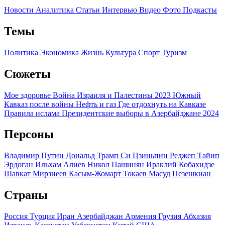
Новости
Аналитика
Статьи
Интервью
Видео
Фото
Подкасты
Темы
Политика
Экономика
Жизнь
Культура
Спорт
Туризм
Сюжеты
Мое здоровье
Война Израиля и Палестины 2023
Южный
Кавказ после войны
Нефть и газ
Где отдохнуть на Кавказе
Правила ислама
Президентские выборы в Азербайджане 2024
Персоны
Владимир Путин
Дональд Трамп
Си Цзиньпин
Реджеп Тайип
Эрдоган
Ильхам Алиев
Никол Пашинян
Ираклий Кобахидзе
Шавкат Мирзиеев
Касым-Жомарт Токаев
Масуд Пезешкиан
Страны
Россия
Турция
Иран
Азербайджан
Армения
Грузия
Абхазия