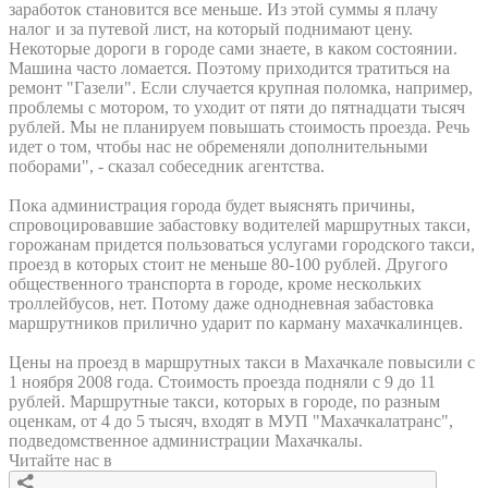
заработок становится все меньше. Из этой суммы я плачу
налог и за путевой лист, на который поднимают цену.
Некоторые дороги в городе сами знаете, в каком состоянии.
Машина часто ломается. Поэтому приходится тратиться на
ремонт "Газели". Если случается крупная поломка, например,
проблемы с мотором, то уходит от пяти до пятнадцати тысяч
рублей. Мы не планируем повышать стоимость проезда. Речь
идет о том, чтобы нас не обременяли дополнительными
поборами", - сказал собеседник агентства.
Пока администрация города будет выяснять причины,
спровоцировавшие забастовку водителей маршрутных такси,
горожанам придется пользоваться услугами городского такси,
проезд в которых стоит не меньше 80-100 рублей. Другого
общественного транспорта в городе, кроме нескольких
троллейбусов, нет. Потому даже однодневная забастовка
маршрутников прилично ударит по карману махачкалинцев.
Цены на проезд в маршрутных такси в Махачкале повысили с
1 ноября 2008 года. Стоимость проезда подняли с 9 до 11
рублей. Маршрутные такси, которых в городе, по разным
оценкам, от 4 до 5 тысяч, входят в МУП "Махачкалатранс",
подведомственное администрации Махачкалы.
Читайте нас в