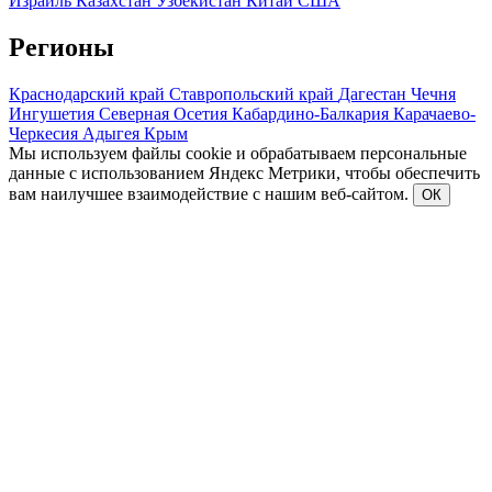
Израиль
Казахстан
Узбекистан
Китай
США
Регионы
Краснодарский край
Ставропольский край
Дагестан
Чечня
Ингушетия
Северная Осетия
Кабардино-Балкария
Карачаево-
Черкесия
Адыгея
Крым
Мы используем файлы cookie и обрабатываем персональные
данные с использованием Яндекс Метрики, чтобы обеспечить
вам наилучшее взаимодействие с нашим веб-сайтом.
ОК