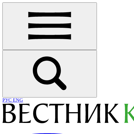
РУС
ENG