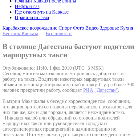
Южный Кавказ после войны
Нефть и газ
Где отдохнуть на Кавказе
Правила ислама
Карабахское возрождение
Спорт
Фото
Видео
Здоровье
Кухня
Вестник Кавказа
—
Все новости
В столице Дагестана бастуют водители
маршрутных такси
Опубликовано: 11:40, 1 фев 2010 (UTC+3 MSK)
Сегодня, многим махачкалинцам пришлось добираться на
работу на такси. Водители некоторых маршрутных такси
объявили несанкционированную забастовку. С утра более 300
человек прекратили работу, сообщает
РИА "Дагестан"
.
В мэрии Махачкалы в беседе с корреспондентом сообщили,
что акция протеста со стороны перевозчиков пассажиров для
них так же, как и для горожан, является неожиданностью.
"Никаких жалоб или обращений со стороны водителей
маршрутных такси или руководителей городских
автотранспортных предприятий в администрацию не
поступало. Потому сложно дать какую-то оценку действиям