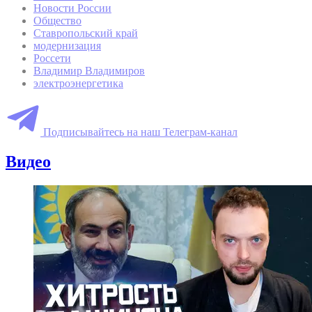
Новости России
Общество
Ставропольский край
модернизация
Россети
Владимир Владимиров
электроэнергетика
Подписывайтесь на наш Телеграм-канал
Видео