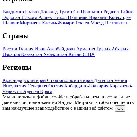
Владимир Путин
Дональд Трамп
Си Цзиньпин
Реджеп Тайип
Эрдоган
Ильхам Алиев
Никол Пашинян
Ираклий Кобахидзе
Шавкат Мирзиеев
Касым-Жомарт Токаев
Масуд Пезешкиан
Страны
Россия
Турция
Иран
Азербайджан
Армения
Грузия
Абхазия
Израиль
Казахстан
Узбекистан
Китай
США
Регионы
Краснодарский край
Ставропольский край
Дагестан
Чечня
Ингушетия
Северная Осетия
Кабардино-Балкария
Карачаево-
Черкесия
Адыгея
Крым
Мы используем файлы cookie и обрабатываем персональные
данные с использованием Яндекс Метрики, чтобы обеспечить
вам наилучшее взаимодействие с нашим веб-сайтом.
ОК