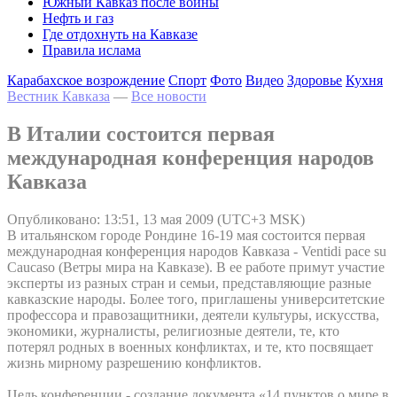
Южный Кавказ после войны
Нефть и газ
Где отдохнуть на Кавказе
Правила ислама
Карабахское возрождение
Спорт
Фото
Видео
Здоровье
Кухня
Вестник Кавказа
—
Все новости
В Италии состоится первая
международная конференция народов
Кавказа
Опубликовано: 13:51, 13 мая 2009 (UTC+3 MSK)
В итальянском городе Рондине 16-19 мая состоится первая
международная конференция народов Кавказа - Ventidi pace su
Caucaso (Ветры мира на Кавказе). В ее работе примут участие
эксперты из разных стран и семьи, представляющие разные
кавказские народы. Более того, приглашены университетские
профессора и правозащитники, деятели культуры, искусства,
экономики, журналисты, религиозные деятели, те, кто
потерял родных в военных конфликтах, и те, кто посвящает
жизнь мирному разрешению конфликтов.
Цель конференции - создание документа «14 пунктов о мире в