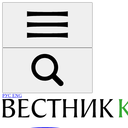
РУС
ENG