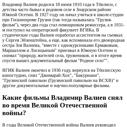
Владимир Валиев родился 18 июня 1910 года в Тбилиси, с
детства часто бывал в родовом селе в Знаурском районе
Южной Осетии. В 1927 году он начал учиться в школе-студии
при Госкинпроме Грузии (так тогда называлась "Грузия-
фильм"), через два года стал помощником режиссера, а в 1931-
м поступил на операторский факультет ВГИКа. В
студенческие годы Валиев поработал ассистентом на съемках
у Сергея Эйзенштейна, а еще, как вспоминала его двоюродная
сестра Зоя Валиева, "вместе с однокурсниками Ермаковым,
Маршаллом и Лисицыным" приезжал в Южную Осетию и
снимал "природу, жителей села, тружеников, и в итоге время
спустя вышел документальный фильм "Родное село"".
ВГИК Валиев окончил в 1936 году, вернулся на Тбилисскую
киностудию, снял "Джимарай-Хох", "Бакуриани",
"Грузинский павильон (Грузинский павильон на ВСХВ)" и
другие документальные и научно-популярные фильмы.
Какие фильмы Владимир Валиев снял
во время Великой Отечественной
войны?
В годы Великой Отечественной войны Валиев руководил