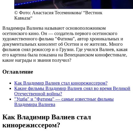
© Фото: Анастасия Тесемникова/ “Вестник
Кавказа“
Владимира Валиева называют основоположником
осетинского кино. Он — создатель первого осетинского
художественного фильма "Фатима", автор хроникальных и
документальных кинолент об Осетии и ее жителях. Много
фильмов снял режиссер и о Грузии. Где учился Валиев, какая
его картина была показана на Венецианском кинофестивале,
какие награды и звания получил?
Оглавление
Как Владимир Валиев стал кинорежиссером?
Какие фильмы Владимир Валиев снял во время Великой
Отечественной войны?
"Ушба" и "Фатима" — самые известные фильмы
Владимира Валиева
Как Владимир Валиев стал
кинорежиссером?