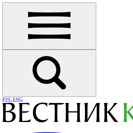
РУС
ENG