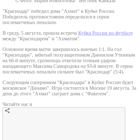
© Фото: Мария Новоселова/ “Вестник Кавказа“
"Краснодар" победил дома "Ахмат" в Кубке России.
Победитель противостояния определился в серии
послематчевых пенальти.
В среду, 5 августа, прошла встреча
Кубка России по футболу
между "Краснодаром" и "Ахматом".
Основное время матче завершилось вничью 1:1. На гол
"Краснодара", забитый полузащитником Даниилом Уткиным
на 66-й минуте, грозненцы ответили точным ударом
нападающего Максима Самородова на 93-й минуте. В серии
послематчевых пенальти сильнее был "Краснодар" (5:4).
Следующим соперником "Краснодара" в Кубке России будет
московское "Динамо". Игра состоится в Москве 19 августа. За
день до этого "Ахмат" сыграет дома с "Факелом".
Читайте нас в