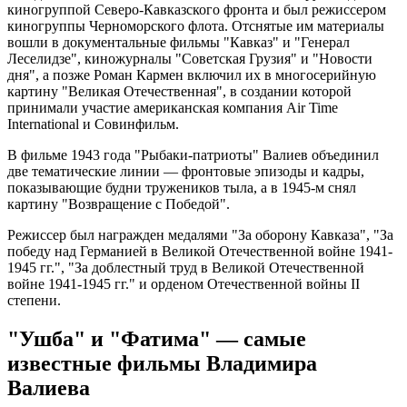
киногруппой Северо-Кавказского фронта и был режиссером
киногруппы Черноморского флота. Отснятые им материалы
вошли в документальные фильмы "Кавказ" и "Генерал
Леселидзе", киножурналы "Советская Грузия" и "Новости
дня", а позже Роман Кармен включил их в многосерийную
картину "Великая Отечественная", в создании которой
принимали участие американская компания Air Time
International и Совинфильм.
В фильме 1943 года "Рыбаки-патриоты" Валиев объединил
две тематические линии — фронтовые эпизоды и кадры,
показывающие будни тружеников тыла, а в 1945-м снял
картину "Возвращение с Победой".
Режиссер был награжден медалями "За оборону Кавказа", "За
победу над Германией в Великой Отечественной войне 1941-
1945 гг.", "За доблестный труд в Великой Отечественной
войне 1941-1945 гг." и орденом Отечественной войны II
степени.
"Ушба" и "Фатима" — самые
известные фильмы Владимира
Валиева