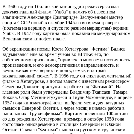
В 1946 году на Тбилисской киностудии режиссер создал
документальный фильм "Ушба" в память об известном
альпинисте Александре Джапаридзе. Заслуженный мастер
спорта СССР погиб в октябре 1945-го во время траверса
(подъема на вершину и спуск по разным маршрутам) вершин
Ушбы. В 1947 году картина была показана на международном
Венецианском кинофестивале.
Об экранизации поэмы Коста Хетагурова "Фатима" Валиев
задумывался еще во время учебы во ВГИКе: его, по
собственному признанию, "привлекло многое: и поэтичность
произведения, и его демократическая направленность, и
вечно живая тема верности долгу, семье, и острый
захватывающий сюжет". В 1956 году он снял документальный
фильм о Хетагурове, а потом вместе с известным режиссером
Семеном Долидзе приступил к работе над "Фатимой". На
главные роли были утверждены Владимир Тхапсаев, Тамара
Кокова, Отар Мегвинетухуцеси и Гиули Чохонелидзе, в апреле
1957 года кинематографисты выбрали места для натурных
съемок в Северной Осетии, а через месяц началась работа в
павильонах "Грузия-фильма". Картину посвятили 100-летию
со дня рождения Хетагурова, премьера в октябре 1958 года
состоялась одновременно в столицах Северной и Южной
Осетии. Сначала "Фатима" вышла на русском и грузинском