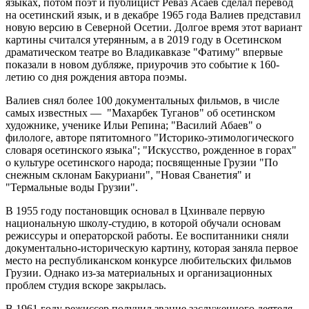
языках, потом поэт и публицист Реваз Асаев сделал перевод
на осетинский язык, и в декабре 1965 года Валиев представил
новую версию в Северной Осетии. Долгое время этот вариант
картины считался утерянным, а в 2019 году в Осетинском
драматическом театре во Владикавказе "Фатиму" впервые
показали в новом дубляже, приурочив это событие к 160-
летию со дня рождения автора поэмы.
Валиев снял более 100 документальных фильмов, в числе
самых известных — "Махарбек Туганов" об осетинском
художнике, ученике Ильи Репина; "Василий Абаев" о
филологе, авторе пятитомного "Историко-этимологического
словаря осетинского языка"; "Искусство, рожденное в горах"
о культуре осетинского народа; посвященные Грузии "По
снежным склонам Бакуриани", "Новая Сванетия" и
"Термальные воды Грузии".
В 1955 году постановщик основал в Цхинвале первую
национальную школу-студию, в которой обучали основам
режиссуры и операторской работы. Ее воспитанники сняли
документально-историческую картину, которая заняла первое
место на республиканском конкурсе любительских фильмов
Грузии. Однако из-за материальных и организационных
проблем студия вскоре закрылась.
В 1961 году режиссер получил звание заслуженного деятеля