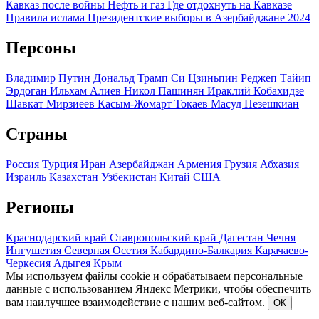
Кавказ после войны
Нефть и газ
Где отдохнуть на Кавказе
Правила ислама
Президентские выборы в Азербайджане 2024
Персоны
Владимир Путин
Дональд Трамп
Си Цзиньпин
Реджеп Тайип
Эрдоган
Ильхам Алиев
Никол Пашинян
Ираклий Кобахидзе
Шавкат Мирзиеев
Касым-Жомарт Токаев
Масуд Пезешкиан
Страны
Россия
Турция
Иран
Азербайджан
Армения
Грузия
Абхазия
Израиль
Казахстан
Узбекистан
Китай
США
Регионы
Краснодарский край
Ставропольский край
Дагестан
Чечня
Ингушетия
Северная Осетия
Кабардино-Балкария
Карачаево-
Черкесия
Адыгея
Крым
Мы используем файлы cookie и обрабатываем персональные
данные с использованием Яндекс Метрики, чтобы обеспечить
вам наилучшее взаимодействие с нашим веб-сайтом.
ОК