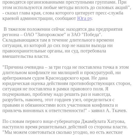
проводятся организованными преступными группами. При
этом используются любые методы вплоть до силовых акций",
- сказал глава края, слова которого цитирует пресс-служба
краевой администрации, сообщают
Юга ру
.
В тяжелом положении сейчас находятся два предприятия
региона – ОАО "Запорожское" и ЗАО "Победа".
Складывающаяся там в течение длительного времени
ситуация, из которой до сих пор не нашли выхода ни
правоохранительные органы, ни суд, потребовала
вмешательства власти.
"Причина очевидна – за три года не поставлена точка в этом
длительном конфликте ни милицией и прокуратурой, ни
арбитражным судом Краснодарского края. Не дана
юридическая оценка действиям противоборствующих сторон,
ситуация не поставлена в рамки правового поля. Я
подчеркиваю, проблему надо решить раз и навсегда,
разрубить, наконец, этот гордиев узел, определиться с
правами и обязанностями всех участников конфликта и
привлечь виновных к ответственности!" - заявил А. Ткачев.
По словам первого вице-губернатора Джамбулата Хатуова,
наступило время решительных действий со стороны власти.
"Мы можем советоваться сколько угодно, но есть жесткие