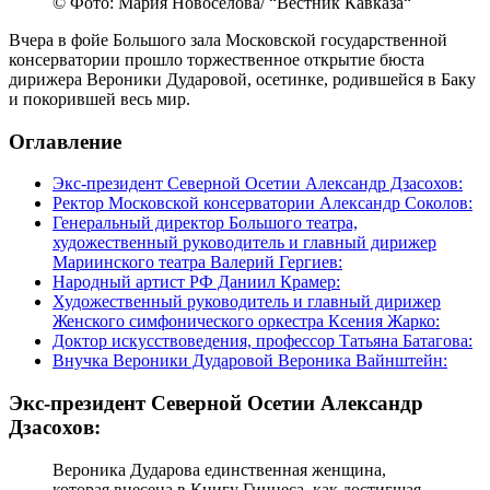
© Фото: Мария Новоселова/ “Вестник Кавказа“
Вчера в фойе Большого зала Московской государственной
консерватории прошло торжественное открытие бюста
дирижера Вероники Дударовой, осетинке, родившейся в Баку
и покорившей весь мир.
Оглавление
Экс-президент Северной Осетии Александр Дзасохов:
Ректор Московской консерватории Александр Соколов:
Генеральный директор Большого театра,
художественный руководитель и главный дирижер
Мариинского театра Валерий Гергиев:
Народный артист РФ Даниил Крамер:
Художественный руководитель и главный дирижер
Женского симфонического оркестра Ксения Жарко:
Доктор искусствоведения, профессор Татьяна Батагова:
Внучка Вероники Дударовой Вероника Вайнштейн:
Экс-президент Северной Осетии Александр
Дзасохов:
Вероника Дударова единственная женщина,
которая внесена в Книгу Гиннеса, как достигшая