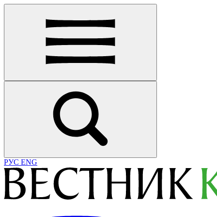
РУС
ENG