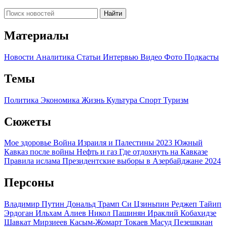
Найти
Материалы
Новости
Аналитика
Статьи
Интервью
Видео
Фото
Подкасты
Темы
Политика
Экономика
Жизнь
Культура
Спорт
Туризм
Сюжеты
Мое здоровье
Война Израиля и Палестины 2023
Южный
Кавказ после войны
Нефть и газ
Где отдохнуть на Кавказе
Правила ислама
Президентские выборы в Азербайджане 2024
Персоны
Владимир Путин
Дональд Трамп
Си Цзиньпин
Реджеп Тайип
Эрдоган
Ильхам Алиев
Никол Пашинян
Ираклий Кобахидзе
Шавкат Мирзиеев
Касым-Жомарт Токаев
Масуд Пезешкиан