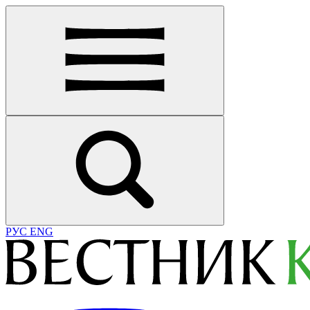
РУС
ENG