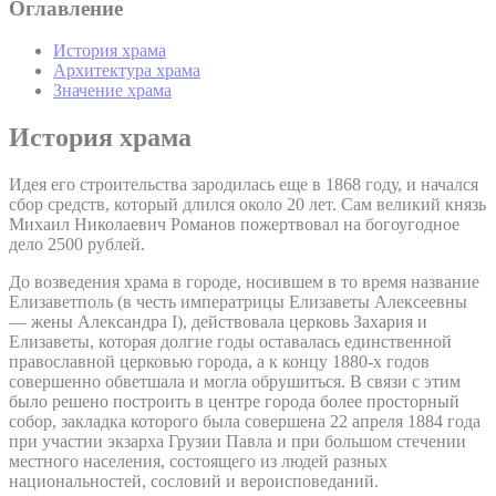
Оглавление
История храма
Архитектура храма
Значение храма
История храма
Идея его строительства зародилась еще в 1868 году, и начался
сбор средств, который длился около 20 лет. Сам великий князь
Михаил Николаевич Романов пожертвовал на богоугодное
дело 2500 рублей.
До возведения храма в городе, носившем в то время название
Елизаветполь (в честь императрицы Елизаветы Алексеевны
— жены Александра I), действовала церковь Захария и
Елизаветы, которая долгие годы оставалась единственной
православной церковью города, а к концу 1880-х годов
совершенно обветшала и могла обрушиться. В связи с этим
было решено построить в центре города более просторный
собор, закладка которого была совершена 22 апреля 1884 года
при участии экзарха Грузии Павла и при большом стечении
местного населения, состоящего из людей разных
национальностей, сословий и вероисповеданий.