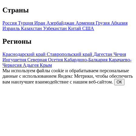
Страны
Россия
Турция
Иран
Азербайджан
Армения
Грузия
Абхазия
Израиль
Казахстан
Узбекистан
Китай
США
Регионы
Краснодарский край
Ставропольский край
Дагестан
Чечня
Ингушетия
Северная Осетия
Кабардино-Балкария
Карачаево-
Черкесия
Адыгея
Крым
Мы используем файлы cookie и обрабатываем персональные
данные с использованием Яндекс Метрики, чтобы обеспечить
вам наилучшее взаимодействие с нашим веб-сайтом.
ОК