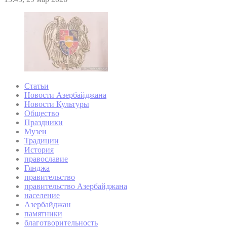
Статьи
Новости Азербайджана
Новости Культуры
Общество
Праздники
Музеи
Традиции
История
православие
Гянджа
правительство
правительство Азербайджана
население
Азербайджан
памятники
благотворительность