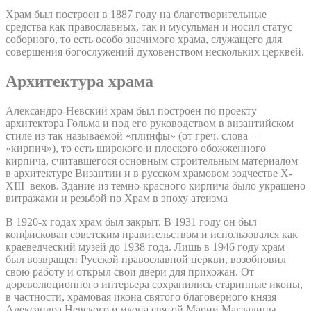
Храм был построен в 1887 году на благотворительные
средства как православных, так и мусульман и носил статус
соборного, то есть особо значимого храма, служащего для
совершения богослужений духовенством нескольких церквей.
Архитектура храма
Александро-Невский храм был построен по проекту
архитектора Гольма и под его руководством в византийском
стиле из так называемой «плинфы» (от греч. слова –
«кирпич»), то есть широкого и плоского обожженного
кирпича, считавшегося основным строительным материалом
в архитектуре Византии и в русском храмовом зодчестве X-
XIII веков. Здание из темно-красного кирпича было украшено
витражами и резьбой по Храм в эпоху атеизма
В 1920-х годах храм был закрыт. В 1931 году он был
конфискован советским правительством и использовался как
краеведческий музей до 1938 года. Лишь в 1946 году храм
был возвращен Русской православной церкви, возобновил
свою работу и открыл свои двери для прихожан. От
дореволюционного интерьера сохранились старинные иконы,
в частности, храмовая икона святого благоверного князя
Александра Невского и икона святой Марии Магдалины.