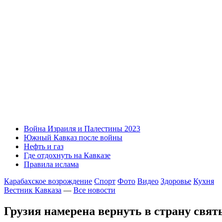
Война Израиля и Палестины 2023
Южный Кавказ после войны
Нефть и газ
Где отдохнуть на Кавказе
Правила ислама
Карабахское возрождение
Спорт
Фото
Видео
Здоровье
Кухня
Вестник Кавказа
—
Все новости
Грузия намерена вернуть в страну свя