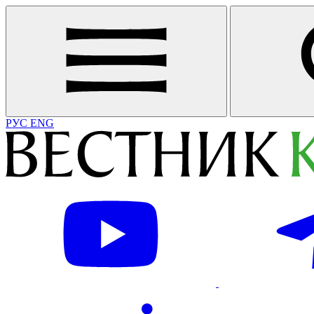
РУС
ENG