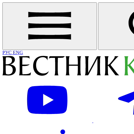
РУС
ENG