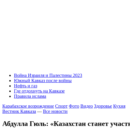
Война Израиля и Палестины 2023
Южный Кавказ после войны
Нефть и газ
Где отдохнуть на Кавказе
Правила ислама
Карабахское возрождение
Спорт
Фото
Видео
Здоровье
Кухня
Вестник Кавказа
—
Все новости
Абдулла Гюль: «Казахстан станет учас