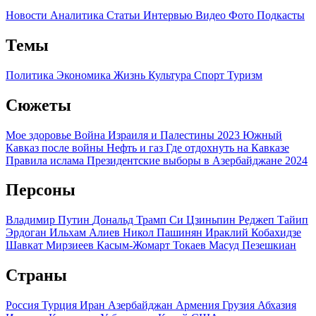
Новости
Аналитика
Статьи
Интервью
Видео
Фото
Подкасты
Темы
Политика
Экономика
Жизнь
Культура
Спорт
Туризм
Сюжеты
Мое здоровье
Война Израиля и Палестины 2023
Южный
Кавказ после войны
Нефть и газ
Где отдохнуть на Кавказе
Правила ислама
Президентские выборы в Азербайджане 2024
Персоны
Владимир Путин
Дональд Трамп
Си Цзиньпин
Реджеп Тайип
Эрдоган
Ильхам Алиев
Никол Пашинян
Ираклий Кобахидзе
Шавкат Мирзиеев
Касым-Жомарт Токаев
Масуд Пезешкиан
Страны
Россия
Турция
Иран
Азербайджан
Армения
Грузия
Абхазия