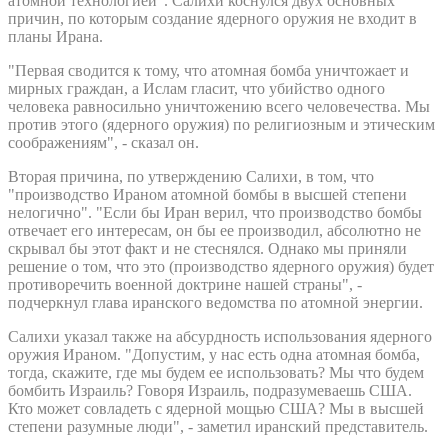
атомной технологией". Салихи коснулся двух основных
причин, по которым создание ядерного оружия не входит в
планы Ирана.
"Первая сводится к тому, что атомная бомба уничтожает и
мирных граждан, а Ислам гласит, что убийство одного
человека равносильно уничтожению всего человечества. Мы
против этого (ядерного оружия) по религиозным и этическим
соображениям", - сказал он.
Вторая причина, по утверждению Салихи, в том, что
"производство Ираном атомной бомбы в высшей степени
нелогично". "Если бы Иран верил, что производство бомбы
отвечает его интересам, он бы ее производил, абсолютно не
скрывал бы этот факт и не стеснялся. Однако мы приняли
решение о том, что это (производство ядерного оружия) будет
противоречить военной доктрине нашей страны", -
подчеркнул глава иранского ведомства по атомной энергии.
Салихи указал также на абсурдность использования ядерного
оружия Ираном. "Допустим, у нас есть одна атомная бомба,
тогда, скажите, где мы будем ее использовать? Мы что будем
бомбить Израиль? Говоря Израиль, подразумеваешь США.
Кто может совладеть с ядерной мощью США? Мы в высшей
степени разумные люди", - заметил иранский представитель.