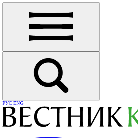
РУС
ENG