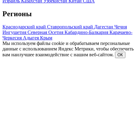
Израиль
Казахстан
Узбекистан
Китай
США
Регионы
Краснодарский край
Ставропольский край
Дагестан
Чечня
Ингушетия
Северная Осетия
Кабардино-Балкария
Карачаево-
Черкесия
Адыгея
Крым
Мы используем файлы cookie и обрабатываем персональные
данные с использованием Яндекс Метрики, чтобы обеспечить
вам наилучшее взаимодействие с нашим веб-сайтом.
ОК