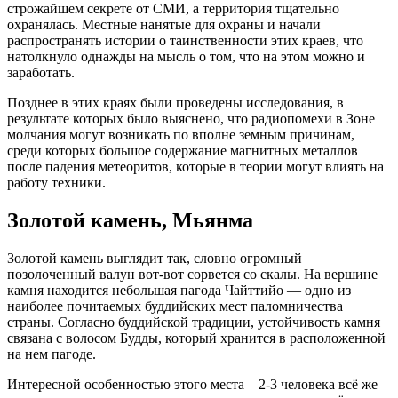
строжайшем секрете от СМИ, а территория тщательно
охранялась. Местные нанятые для охраны и начали
распространять истории о таинственности этих краев, что
натолкнуло однажды на мысль о том, что на этом можно и
заработать.
Позднее в этих краях были проведены исследования, в
результате которых было выяснено, что радиопомехи в Зоне
молчания могут возникать по вполне земным причинам,
среди которых большое содержание магнитных металлов
после падения метеоритов, которые в теории могут влиять на
работу техники.
Золотой камень, Мьянма
Золотой камень выглядит так, словно огромный
позолоченный валун вот-вот сорвется со скалы. На вершине
камня находится небольшая пагода Чайттийо — одно из
наиболее почитаемых буддийских мест паломничества
страны. Согласно буддийской традиции, устойчивость камня
связана с волосом Будды, который хранится в расположенной
на нем пагоде.
Интересной особенностью этого места – 2-3 человека всё же