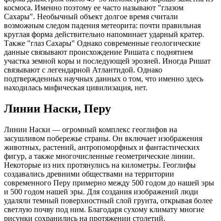
космоса. Именно поэтому ее часто называют "глазом
Сахары". Необычный объект долгое время считали
возможным следом падения метеорита: почти правильная
круглая форма действительно напоминает ударный кратер.
Также "глаз Сахары" Однако современные геологические
данные связывают происхождение Ришата с поднятием
участка земной коры и последующей эрозией. Иногда Ришат
связывают с легендарной Атлантидой. Однако
подтвержденных научных данных о том, что именно здесь
находилась мифическая цивилизация, нет.
Линии Наски, Перу
Линии Наски — огромный комплекс геоглифов на
засушливом побережье страны. Он включает изображения
животных, растений, антропоморфных и фантастических
фигур, а также многочисленные геометрические линии.
Некоторые из них протянулись на километры. Геоглифы
создавались древними обществами на территории
современного Перу примерно между 500 годом до нашей эры
и 500 годом нашей эры. Для создания изображений люди
удаляли темный поверхностный слой грунта, открывая более
светлую почву под ним. Благодаря сухому климату многие
рисунки сохранились на протяжении столетий.