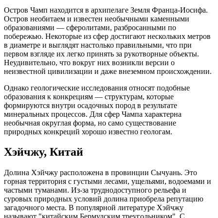
Остров Чамп находится в архипелаге Земля Франца-Иосифа.
Остров необитаем и известен необычными каменными
образованиями — сферолитами, разбросанными по
побережью. Некоторые из сфер достигают нескольких метров
в диаметре и выглядят настолько правильными, что при
первом взгляде их легко принять за рукотворные объекты.
Неудивительно, что вокруг них возникли версии о
неизвестной цивилизации и даже внеземном происхождении.
Однако геологические исследования относят подобные
образования к конкрециям — структурам, которые
формируются внутри осадочных пород в результате
минеральных процессов. Для сфер Чампа характерна
необычная округлая форма, но само существование
природных конкреций хорошо известно геологам.
Хэйчжу, Китай
Долина Хэйчжу расположена в провинции Сычуань. Это
горная территория с густыми лесами, ущельями, водоемами и
частыми туманами. Из-за труднодоступного рельефа и
суровых природных условий долина приобрела репутацию
загадочного места. В популярной литературе Хэйчжу
называют "китайским Бермудским треугольником". С