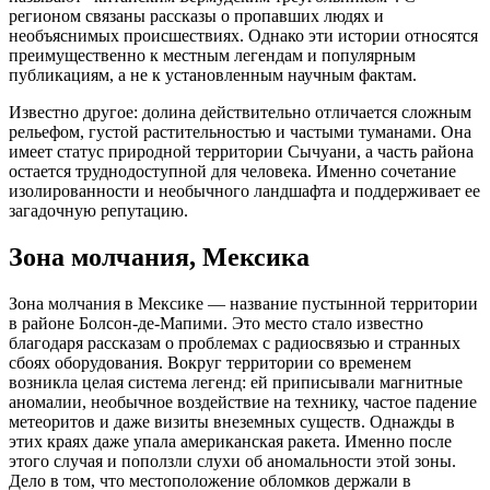
регионом связаны рассказы о пропавших людях и
необъяснимых происшествиях. Однако эти истории относятся
преимущественно к местным легендам и популярным
публикациям, а не к установленным научным фактам.
Известно другое: долина действительно отличается сложным
рельефом, густой растительностью и частыми туманами. Она
имеет статус природной территории Сычуани, а часть района
остается труднодоступной для человека. Именно сочетание
изолированности и необычного ландшафта и поддерживает ее
загадочную репутацию.
Зона молчания, Мексика
Зона молчания в Мексике — название пустынной территории
в районе Болсон-де-Мапими. Это место стало известно
благодаря рассказам о проблемах с радиосвязью и странных
сбоях оборудования. Вокруг территории со временем
возникла целая система легенд: ей приписывали магнитные
аномалии, необычное воздействие на технику, частое падение
метеоритов и даже визиты внеземных существ. Однажды в
этих краях даже упала американская ракета. Именно после
этого случая и поползли слухи об аномальности этой зоны.
Дело в том, что местоположение обломков держали в