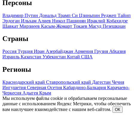
Персоны
Владимир Путин
Дональд Трамп
Си Цзиньпин
Реджеп Тайип
Эрдоган
Ильхам Алиев
Никол Пашинян
Ираклий Кобахидзе
Шавкат Мирзиеев
Касым-Жомарт Токаев
Масуд Пезешкиан
Страны
Россия
Турция
Иран
Азербайджан
Армения
Грузия
Абхазия
Израиль
Казахстан
Узбекистан
Китай
США
Регионы
Краснодарский край
Ставропольский край
Дагестан
Чечня
Ингушетия
Северная Осетия
Кабардино-Балкария
Карачаево-
Черкесия
Адыгея
Крым
Мы используем файлы cookie и обрабатываем персональные
данные с использованием Яндекс Метрики, чтобы обеспечить
вам наилучшее взаимодействие с нашим веб-сайтом.
ОК