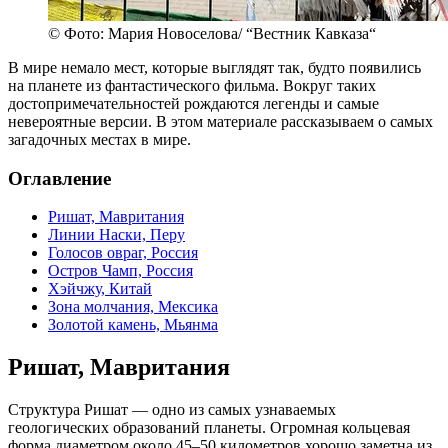
© Фото: Мария Новоселова/ “Вестник Кавказа“
В мире немало мест, которые выглядят так, будто появились
на планете из фантастического фильма. Вокруг таких
достопримечательностей рождаются легенды и самые
невероятные версии. В этом материале рассказываем о самых
загадочных местах в мире.
Оглавление
Ришат, Мавритания
Линии Наски, Перу
Голосов овраг, Россия
Остров Чамп, Россия
Хэйчжу, Китай
Зона молчания, Мексика
Золотой камень, Мьянма
Ришат, Мавритания
Структура Ришат — одно из самых узнаваемых
геологических образований планеты. Огромная кольцевая
форма диаметром около 45–50 километров хорошо заметна из