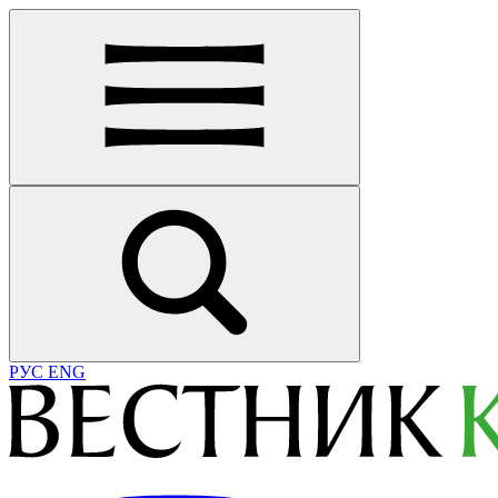
РУС
ENG