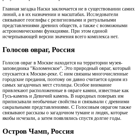
Главная загадка Наски заключается не в существовании самих
линий, а в их назначении и масштабах. Исследователи
связывают геоглифы с религиозными и ритуальными
представлениями древних обществ, а также с возможными
астрономическими функциями. При этом единой
исчерпывающей версии значения всего комплекса нет.
Голосов овраг, Россия
Голосов овраг в Москве находится на территории музея-
заповедника "Коломенское". Это природный овраг, который
спускается к Москве-реке. С ним связаны многочисленные
городские предания, поэтому он давно считается одним из
самых загадочных мест столицы. Особое внимание
привлекают расположенные в овраге камни, известные как
Гусь-камень и Девичий камень. В народных поверьях им
приписывали необычные свойства и связывали с древними
сакральными представлениями. С Голосовым оврагом также
связывают рассказы о загадочном тумане и людях, которые
якобы исчезали, а затем появлялись спустя долгие годы.
Остров Чамп, Россия