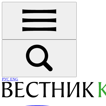
РУС
ENG