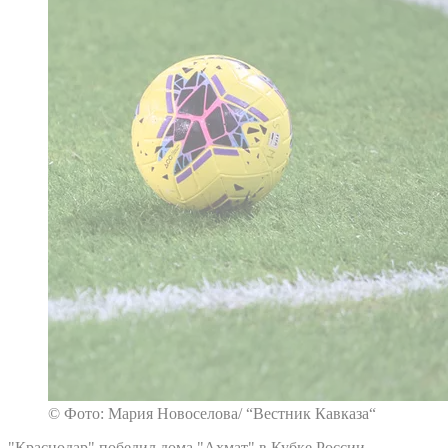
© Фото: Мария Новоселова/ “Вестник Кавказа“
"Краснодар" победил дома "Ахмат" в Кубке России.