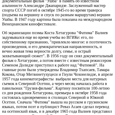
документальный фильм "Ушба" в память об известном
альпинисте Александре Джапаридзе. Заслуженный мастер
спорта СССР погиб в октябре 1945-го во время траверса
(подъема на вершину и спуск по разным маршрутам) вершин
Ушбы. В 1947 году картина была показана на международном
Венецианском кинофестивале.
Об экранизации поэмы Коста Хетагурова "Фатима" Валиев
задумывался еще во время учебы во ВГИКе: его, по
собственному признанию, "привлекло многое: и поэтичность
произведения, и его демократическая направленность, и
вечно живая тема верности долгу, семье, и острый
захватывающий сюжет". В 1956 году он снял документальный
фильм о Хетагурове, а потом вместе с известным режиссером
Семеном Долидзе приступил к работе над "Фатимой". На
главные роли были утверждены Владимир Тхапсаев, Тамара
Кокова, Отар Мегвинетухуцеси и Гиули Чохонелидзе, в апреле
1957 года кинематографисты выбрали места для натурных
съемок в Северной Осетии, а через месяц началась работа в
павильонах "Грузия-фильма". Картину посвятили 100-летию
со дня рождения Хетагурова, премьера в октябре 1958 года
состоялась одновременно в столицах Северной и Южной
Осетии. Сначала "Фатима" вышла на русском и грузинском
языках, потом поэт и публицист Реваз Асаев сделал перевод
на осетинский язык, и в декабре 1965 года Валиев представил