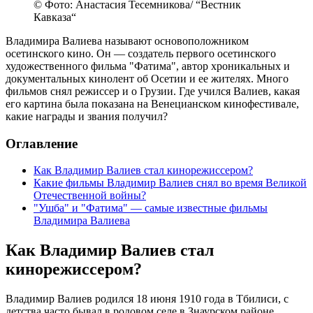
© Фото: Анастасия Тесемникова/ “Вестник
Кавказа“
Владимира Валиева называют основоположником
осетинского кино. Он — создатель первого осетинского
художественного фильма "Фатима", автор хроникальных и
документальных кинолент об Осетии и ее жителях. Много
фильмов снял режиссер и о Грузии. Где учился Валиев, какая
его картина была показана на Венецианском кинофестивале,
какие награды и звания получил?
Оглавление
Как Владимир Валиев стал кинорежиссером?
Какие фильмы Владимир Валиев снял во время Великой
Отечественной войны?
"Ушба" и "Фатима" — самые известные фильмы
Владимира Валиева
Как Владимир Валиев стал
кинорежиссером?
Владимир Валиев родился 18 июня 1910 года в Тбилиси, с
детства часто бывал в родовом селе в Знаурском районе