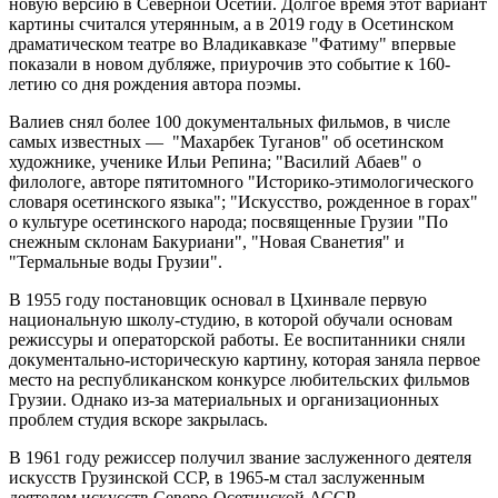
новую версию в Северной Осетии. Долгое время этот вариант
картины считался утерянным, а в 2019 году в Осетинском
драматическом театре во Владикавказе "Фатиму" впервые
показали в новом дубляже, приурочив это событие к 160-
летию со дня рождения автора поэмы.
Валиев снял более 100 документальных фильмов, в числе
самых известных — "Махарбек Туганов" об осетинском
художнике, ученике Ильи Репина; "Василий Абаев" о
филологе, авторе пятитомного "Историко-этимологического
словаря осетинского языка"; "Искусство, рожденное в горах"
о культуре осетинского народа; посвященные Грузии "По
снежным склонам Бакуриани", "Новая Сванетия" и
"Термальные воды Грузии".
В 1955 году постановщик основал в Цхинвале первую
национальную школу-студию, в которой обучали основам
режиссуры и операторской работы. Ее воспитанники сняли
документально-историческую картину, которая заняла первое
место на республиканском конкурсе любительских фильмов
Грузии. Однако из-за материальных и организационных
проблем студия вскоре закрылась.
В 1961 году режиссер получил звание заслуженного деятеля
искусств Грузинской ССР, в 1965-м стал заслуженным
деятелем искусств Северо-Осетинской АССР.