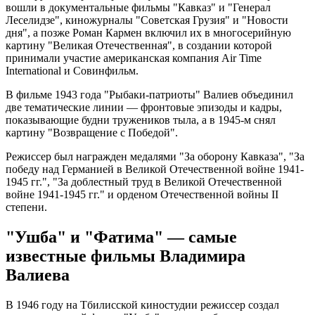
вошли в документальные фильмы "Кавказ" и "Генерал
Леселидзе", киножурналы "Советская Грузия" и "Новости
дня", а позже Роман Кармен включил их в многосерийную
картину "Великая Отечественная", в создании которой
принимали участие американская компания Air Time
International и Совинфильм.
В фильме 1943 года "Рыбаки-патриоты" Валиев объединил
две тематические линии — фронтовые эпизоды и кадры,
показывающие будни тружеников тыла, а в 1945-м снял
картину "Возвращение с Победой".
Режиссер был награжден медалями "За оборону Кавказа", "За
победу над Германией в Великой Отечественной войне 1941-
1945 гг.", "За доблестный труд в Великой Отечественной
войне 1941-1945 гг." и орденом Отечественной войны II
степени.
"Ушба" и "Фатима" — самые
известные фильмы Владимира
Валиева
В 1946 году на Тбилисской киностудии режиссер создал