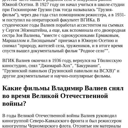
Южной Осетии. В 1927 году он начал учиться в школе-студии
при Госкинпроме Грузии (так тогда называлась "Грузия-
фильм"), через два года стал помощником режиссера, а в 1931-
м поступил на операторский факультет ВГИКа. В
студенческие годы Валиев поработал ассистентом на съемках
у Сергея Эйзенштейна, а еще, как вспоминала его двоюродная
сестра Зоя Валиева, "вместе с однокурсниками Ермаковым,
Маршаллом и Лисицыным" приезжал в Южную Осетию и
снимал "природу, жителей села, тружеников, и в итоге время
спустя вышел документальный фильм "Родное село"".
ВГИК Валиев окончил в 1936 году, вернулся на Тбилисскую
киностудию, снял "Джимарай-Хох", "Бакуриани",
"Грузинский павильон (Грузинский павильон на ВСХВ)" и
другие документальные и научно-популярные фильмы.
Какие фильмы Владимир Валиев снял
во время Великой Отечественной
войны?
В годы Великой Отечественной войны Валиев руководил
киногруппой Северо-Кавказского фронта и был режиссером
киногруппы Черноморского флота. Отснятые им материалы