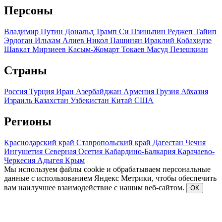
Персоны
Владимир Путин
Дональд Трамп
Си Цзиньпин
Реджеп Тайип
Эрдоган
Ильхам Алиев
Никол Пашинян
Ираклий Кобахидзе
Шавкат Мирзиеев
Касым-Жомарт Токаев
Масуд Пезешкиан
Страны
Россия
Турция
Иран
Азербайджан
Армения
Грузия
Абхазия
Израиль
Казахстан
Узбекистан
Китай
США
Регионы
Краснодарский край
Ставропольский край
Дагестан
Чечня
Ингушетия
Северная Осетия
Кабардино-Балкария
Карачаево-
Черкесия
Адыгея
Крым
Мы используем файлы cookie и обрабатываем персональные
данные с использованием Яндекс Метрики, чтобы обеспечить
вам наилучшее взаимодействие с нашим веб-сайтом.
ОК