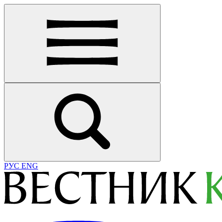
РУС
ENG