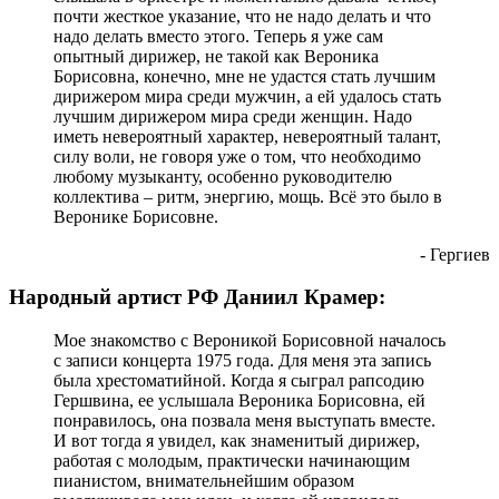
почти жесткое указание, что не надо делать и что
надо делать вместо этого. Теперь я уже сам
опытный дирижер, не такой как Вероника
Борисовна, конечно, мне не удастся стать лучшим
дирижером мира среди мужчин, а ей удалось стать
лучшим дирижером мира среди женщин. Надо
иметь невероятный характер, невероятный талант,
силу воли, не говоря уже о том, что необходимо
любому музыканту, особенно руководителю
коллектива – ритм, энергию, мощь. Всё это было в
Веронике Борисовне.
- Гергиев
Народный артист РФ Даниил Крамер:
Мое знакомство с Вероникой Борисовной началось
с записи концерта 1975 года. Для меня эта запись
была хрестоматийной. Когда я сыграл рапсодию
Гершвина, ее услышала Вероника Борисовна, ей
понравилось, она позвала меня выступать вместе.
И вот тогда я увидел, как знаменитый дирижер,
работая с молодым, практически начинающим
пианистом, внимательнейшим образом