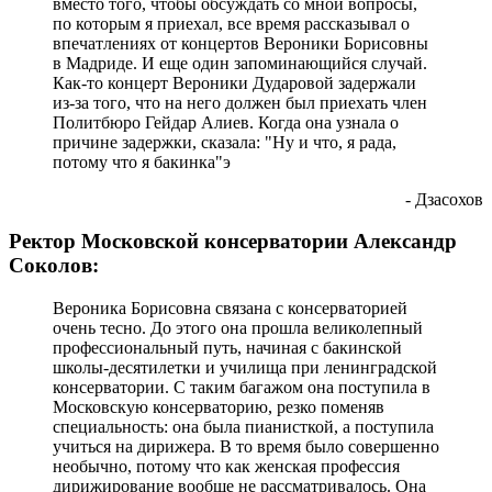
вместо того, чтобы обсуждать со мной вопросы,
по которым я приехал, все время рассказывал о
впечатлениях от концертов Вероники Борисовны
в Мадриде. И еще один запоминающийся случай.
Как-то концерт Вероники Дударовой задержали
из-за того, что на него должен был приехать член
Политбюро Гейдар Алиев. Когда она узнала о
причине задержки, сказала: "Ну и что, я рада,
потому что я бакинка"э
- Дзасохов
Ректор Московской консерватории Александр
Соколов:
Вероника Борисовна связана с консерваторией
очень тесно. До этого она прошла великолепный
профессиональный путь, начиная с бакинской
школы-десятилетки и училища при ленинградской
консерватории. С таким багажом она поступила в
Московскую консерваторию, резко поменяв
специальность: она была пианисткой, а поступила
учиться на дирижера. В то время было совершенно
необычно, потому что как женская профессия
дирижирование вообще не рассматривалось. Она